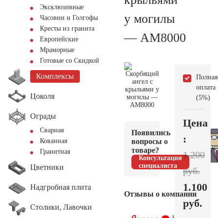
Эксклюзивные
у могилы
Часовни и Голгофы
Кресты из гранита
— AM8000
Европейские
Мраморные
Готовые со Скидкой
Комплексы
Полная
оплата
Цоколя
(5%)
Ограды
Цена
Сварная
Появились
:
вопросы о
Кованная
товаре?
Гранитная
1.200
Консультация
специалиста
Цветники
руб.
1.100
Надгробная плита
Отзывы о компании
руб.
Столики, Лавочки