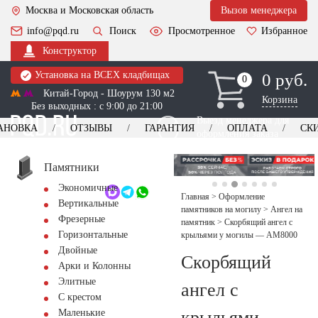
Москва и Московская область
Вызов менеджера
info@pqd.ru
Поиск
Просмотренное
Избранное
Конструктор
Установка на ВСЕХ кладбищах
0 руб.
0
0
Китай-Город - Шоурум 130 м2
Корзина
Без выходных : с 9:00 до 21:00
Выезд менеджера для
АНОВКА
ОТЗЫВЫ
ГАРАНТИЯ
ОПЛАТА
СК
оформления заказа
изготовление
Заказать выезд
памятников
+7 (495) 518-44-23
Памятники
Экономичные
Обратный звонок
Главная
>
Оформление
Вертикальные
памятников на могилу
>
Ангел на
Фрезерные
памятник
>
Скорбящий ангел с
Горизонтальные
крыльями у могилы — AM8000
Двойные
Скорбящий
Арки и Колонны
Элитные
ангел с
С крестом
крыльями
Маленькие