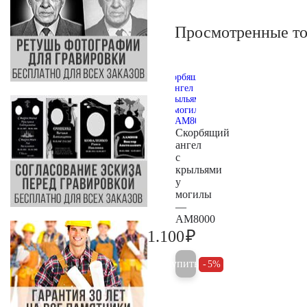
Просмотренные т
Скорбящий
ангел
с
крыльями
у
могилы
—
AM8000
₽
1.100
1.200
Купить
5%