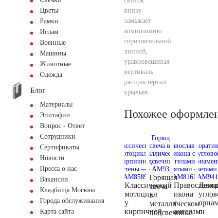
свиток
внизу
Цветы
замыкает
Рамки
композицию
Ислам
горизонтальной
Военные
линией,
Машины
уравновешивая
Животные
вертикаль
Одежда
распростёртых
Блог
крыльев.
Материалы
Похожее оформле
Эпитафии
Вопрос - Ответ
Сотрудники
Сертификаты
Новости
Пресса о нас
Горящая
Вакансии
Классический
Православна
Деко
свеча
Кладбища Москвы
мотоцикл
икона
углов
в
Города обслуживания
у
с
орна
металлическом
кирпичной
ангелами
с
Карта сайта
подсвечнике