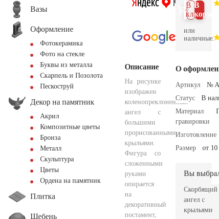
В 1
В
Вазы
клик
корзин
Оформление
или
наличные.
Фотокерамика
Фото на стекле
Буквы из металла
Описание
О оформлен
Скарпель и Позолота
На рисунке
Артикул
№ A
Пескоструй
изображен
Статус
В на
Декор на памятник
коленопреклоненный
Материал
ангел с
Акрил
гравировки
большими
Композитные цветы
прорисованными
Изготовление
Бронза
крыльями.
Размер
от 10
Металл
Фигура со
Скульптура
сложенными
Цветы
Вы выбра
руками
Ордена на памятник
опирается
Скорбящий
на
Плитка
ангел с
декоративный
крыльями
постамент,
Щебень