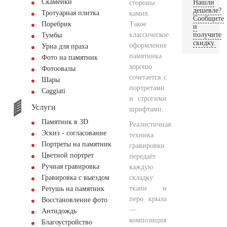
Скамейки
Нашли
стороны
дешевле?
Тротуарная плитка
камня.
Сообщите
Такое
Поребрик
и
классическое
получите
Тумбы
скидку.
оформление
Урна для праха
памятника
Фото на памятник
хорошо
Фотоовалы
сочетается с
Шары
портретами
Сaggiati
и строгими
Услуги
шрифтами.
Памятник в 3D
Реалистичная
Эскиз - согласование
техника
Портреты на памятник
гравировки
Цветной портрет
передаёт
Ручная гравировка
каждую
складку
Гравировка с выездом
ткани и
Ретушь на памятник
перо крыла
Восстановление фото
—
Антидождь
композиция
Благоустройство