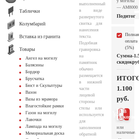
у могилы
выполненный
— AM8000
в виде
Таблички
Подитог
развернутого
Колумбарий
свитка для
нанесения
Полная
Вставка из гранита
текста.
оплата
Подобная
(5%)
Товары
гравировка
Сумма
-1.
на
Ангел на могилу
скидок
руб
памятник
Балясины
обычно
Бордюр
размещается
ИТОГ
Брусчатка
в нижней
Бюст и Скульптуры
1.100
части
Вазон
лицевой
руб.
Вазы из мрамора
стороны
Влагостойкие рамки
стелы или
В 1
В
Газон на могилу
используется
клик
корзин
Лавочки
для
Лампада на могилу
или
заполнения
наличные.
Мемориальная доска
обратной