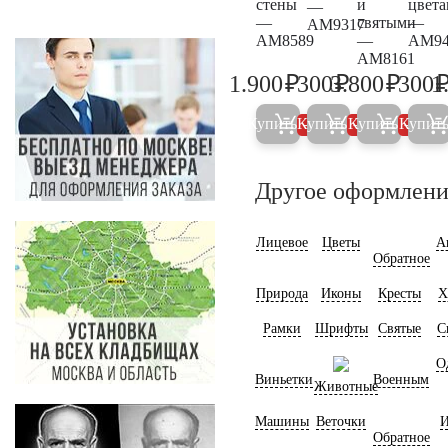
стены
и
цвет
—
—
святыми
—
AM9317
AM8589
—
AM94
AM8161
₽
₽
₽
1.900
300
3.800
300
1
2.000
300
4.000
Купить
Купить
Купить
Купит
5%
5%
5%
Другое оформлени
Лицевое
Цветы
А
Обратное
Природа
Иконы
Кресты
Х
Рамки
Шрифты
Святые
С
О
Виньетки
Военным
Животные
Машины
Веточки
И
Обратное