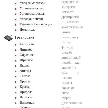
строится на
Уход за могилкой
контрасте
Установка оград
мягкости
Установка цоколя
драпировки
Укладка плитки
и чёткости
Ремонт и Реставрация
архитектурных
Демонтаж
линий
Гравировка
постамента.
Силуэт
Картинки
фигуры
Лицевое
создаёт
Обратное
динамичный
Шрифты
изгиб, где
Иконы
движение
Ангелы
тела и
Святые
наклон
Храмы
головы
Кресты
рождают
Природа
ритм
Веточки
скорби.
Виньетки
Декоративный
Свечки