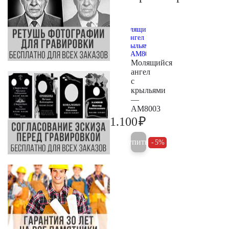
Молящийся
ангел
с
крыльями
—
AM8003
₽
1.100
1.200
Купить
5%