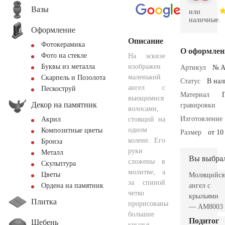
Вазы
или
наличные.
Оформление
Описание
Фотокерамика
О оформлен
Фото на стекле
На эскизе
изображен
Буквы из металла
Артикул
№ A
маленький
Скарпель и Позолота
Статус
В на
ангел с
Пескоструй
Материал
вьющимися
Декор на памятник
гравировки
волосами,
Изготовление
стоящий на
Акрил
одном
Композитные цветы
Размер
от 10
колене. Его
Бронза
руки
Металл
Вы выбра
сложены в
Скульптура
молитве, а
Цветы
Молящийся
за спиной
ангел с
Ордена на памятник
четко
крыльями
Плитка
прорисованы
— AM8003
большие
Подитог
Щебень
крылья.