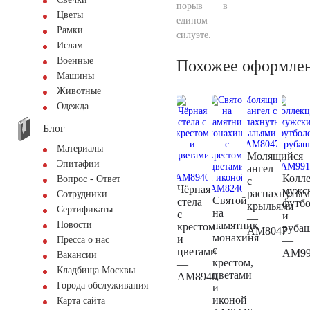
порыв в
Цветы
едином
Рамки
силуэте.
Ислам
Военные
Похожее оформле
Машины
Животные
Одежда
Блог
Материалы
Молящийся
Эпитафии
ангел
Колл
Вопрос - Ответ
с
Чёрная
мужс
распахнуты
Сотрудники
Святой
стела
футб
крыльями
Сертификаты
на
с
и
—
памятник
Новости
крестом
руба
AM8047
монахиня
и
—
Пресса о нас
с
цветами
AM99
Вакансии
крестом,
—
Кладбища Москвы
цветами
AM8940
Города обслуживания
и
иконой
Карта сайта