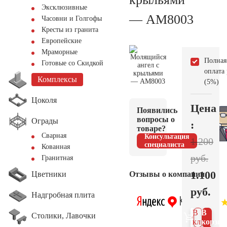
Эксклюзивные
— AM8003
Часовни и Голгофы
Кресты из гранита
Европейские
Мраморные
Полная
Готовые со Скидкой
оплата
Комплексы
(5%)
Цоколя
Цена
Появились
вопросы о
Ограды
:
товаре?
Сварная
Консультация
1.200
специалиста
Кованная
руб.
Гранитная
1.100
Цветники
Отзывы о компании
руб.
Надгробная плита
В 1
В
Столики, Лавочки
клик
корзин