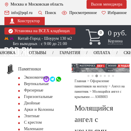
Москва и Московская область
Вызов менеджера
info@pqd.ru
Поиск
Просмотренное
Избранное
Конструктор
Установка на ВСЕХ кладбищах
0 руб.
0
0
Китай-Город - Шоурум 130 м2
Корзина
Без выходных : с 9:00 до 21:00
Выезд менеджера для
АНОВКА
ОТЗЫВЫ
ГАРАНТИЯ
ОПЛАТА
СК
оформления заказа
изготовление
Заказать выезд
памятников
+7 (495) 518-44-23
Памятники
Экономичные
Обратный звонок
Главная
>
Оформление
Вертикальные
памятников на могилу
>
Ангел на
Фрезерные
памятник
>
Молящийся ангел с
Горизонтальные
крыльями — AM8003
Двойные
Молящийся
Арки и Колонны
Элитные
ангел с
С крестом
крыльями
Маленькие