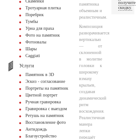
Скамейки
получите
памятника
скидку.
Тротуарная плитка
объемным и
Поребрик
реалистичным.
Тумбы
Композиция
Урна для праха
разворачивается
Фото на памятник
вертикалью
Фотоовалы
— от
Шары
склоненной
Сaggiati
в молитве
Услуги
головки к
широкому
Памятник в 3D
взмаху
Эскиз - согласование
крыльев,
Портреты на памятник
создавая
Цветной портрет
динамический
Ручная гравировка
ритм
Гравировка с выездом
восхождения.
Ретушь на памятник
Реалистичная
Восстановление фото
манера
Антидождь
лепки
Благоустройство
передаёт