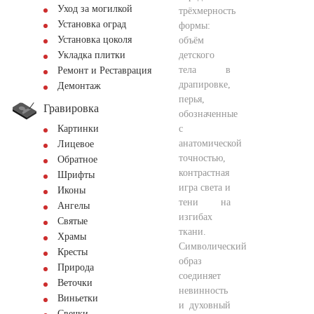
Уход за могилкой
трёхмерность
Установка оград
формы:
Установка цоколя
объём
детского
Укладка плитки
тела в
Ремонт и Реставрация
драпировке,
Демонтаж
перья,
Гравировка
обозначенные
с
Картинки
анатомической
Лицевое
точностью,
Обратное
контрастная
Шрифты
игра света и
Иконы
тени на
Ангелы
изгибах
Святые
ткани.
Храмы
Символический
Кресты
образ
Природа
соединяет
Веточки
невинность
Виньетки
и духовный
Свечки