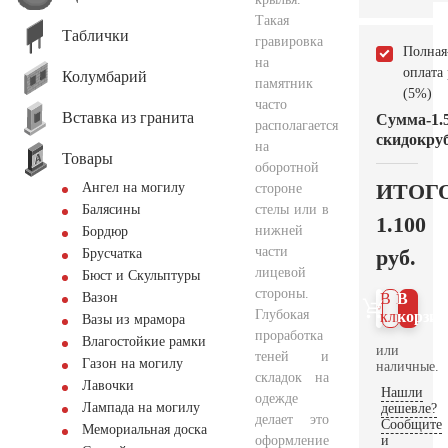
Такая
Таблички
гравировка
Полная
на
оплата
Колумбарий
памятник
(5%)
часто
Вставка из гранита
Сумма
-1.
располагается
скидок
руб
на
Товары
оборотной
ИТОГ
Ангел на могилу
стороне
стелы или в
Балясины
1.100
нижней
Бордюр
части
руб.
Брусчатка
лицевой
Бюст и Скульптуры
стороны.
Вазон
В 1
В
Глубокая
клик
корзин
Вазы из мрамора
проработка
Влагостойкие рамки
или
теней и
Газон на могилу
наличные.
складок на
Лавочки
Нашли
одежде
Лампада на могилу
дешевле?
делает это
Сообщите
Мемориальная доска
оформление
и