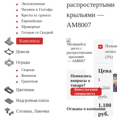
распростертыми
Эксклюзивные
Часовни и Голгофы
крыльями —
Кресты из гранита
Европейские
AM8007
Мраморные
Готовые со Скидкой
Комплексы
Полная
Цоколя
оплата
(5%)
Ограды
Цена
Сварная
Появились
Кованная
:
вопросы о
Гранитная
товаре?
1.200
Цветники
Консультация
специалиста
руб.
Надгробная плита
1.100
Отзывы о компании
Столики, Лавочки
руб.