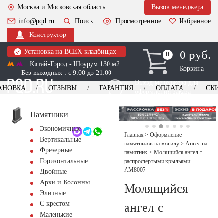
Москва и Московская область
Вызов менеджера
info@pqd.ru
Поиск
Просмотренное
Избранное
Конструктор
Установка на ВСЕХ кладбищах
0 руб.
0
0
Китай-Город - Шоурум 130 м2
Корзина
Без выходных : с 9:00 до 21:00
Выезд менеджера для
АНОВКА
ОТЗЫВЫ
ГАРАНТИЯ
ОПЛАТА
СК
оформления заказа
изготовление
Заказать выезд
памятников
+7 (495) 518-44-23
Памятники
Экономичные
Обратный звонок
Главная
>
Оформление
Вертикальные
памятников на могилу
>
Ангел на
Фрезерные
памятник
>
Молящийся ангел с
Горизонтальные
распростертыми крыльями —
AM8007
Двойные
Арки и Колонны
Молящийся
Элитные
С крестом
ангел с
Маленькие