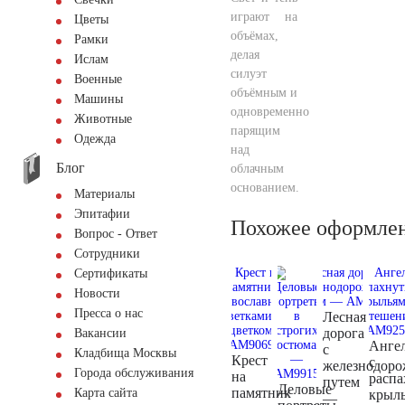
играют на
Цветы
объёмах,
Рамки
делая
Ислам
силуэт
Военные
объёмным и
Машины
одновременно
Животные
парящим
Одежда
над
Блог
облачным
основанием.
Материалы
Эпитафии
Похожее оформле
Вопрос - Ответ
Сотрудники
Сертификаты
Новости
Пресса о нас
Лесная
дорога
Вакансии
Анге
с
Кладбища Москвы
Крест
с
железнодор
Города обслуживания
на
расп
путем
Деловые
памятник
Карта сайта
крыль
—