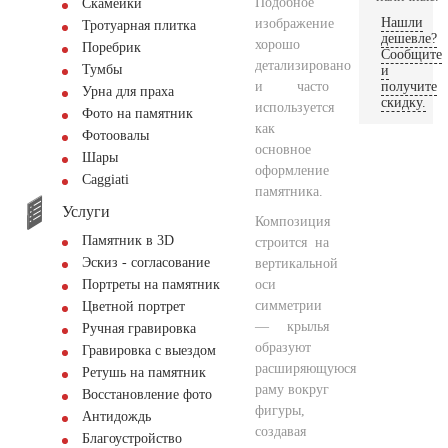
Подобное
Скамейки
Нашли
изображение
Тротуарная плитка
дешевле?
хорошо
Поребрик
Сообщите
детализировано
Тумбы
и
и часто
получите
Урна для праха
скидку.
используется
Фото на памятник
как
Фотоовалы
основное
Шары
оформление
Сaggiati
памятника.
Услуги
Композиция
Памятник в 3D
строится на
Эскиз - согласование
вертикальной
оси
Портреты на памятник
симметрии
Цветной портрет
— крылья
Ручная гравировка
образуют
Гравировка с выездом
расширяющуюся
Ретушь на памятник
раму вокруг
Восстановление фото
фигуры,
Антидождь
создавая
Благоустройство