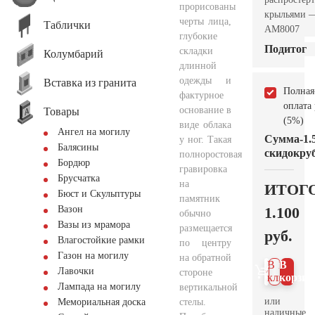
прорисованы
крыльями 
черты лица,
Таблички
AM8007
глубокие
Подитог
складки
Колумбарий
длинной
одежды и
Вставка из гранита
Полная
фактурное
оплата
основание в
Товары
(5%)
виде облака
Ангел на могилу
Сумма
-1.
у ног. Такая
Балясины
скидок
руб
полноростовая
Бордюр
гравировка
Брусчатка
на
ИТОГ
Бюст и Скульптуры
памятник
1.100
Вазон
обычно
Вазы из мрамора
размещается
руб.
Влагостойкие рамки
по центру
Газон на могилу
на обратной
В 1
В
Лавочки
стороне
клик
корзин
Лампада на могилу
вертикальной
или
стелы.
Мемориальная доска
наличные.