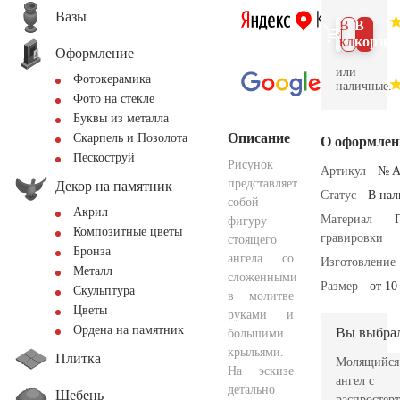
Вазы
В 1
В
клик
корзин
Оформление
или
Фотокерамика
наличные.
Фото на стекле
Буквы из металла
Описание
Скарпель и Позолота
О оформлен
Пескоструй
Рисунок
Артикул
№ A
представляет
Декор на памятник
Статус
В на
собой
Акрил
Материал
фигуру
Композитные цветы
гравировки
стоящего
Бронза
ангела со
Изготовление
Металл
сложенными
Размер
от 10
Скульптура
в молитве
Цветы
руками и
Ордена на памятник
Вы выбра
большими
крыльями.
Плитка
Молящийся
На эскизе
ангел с
детально
Щебень
распростер