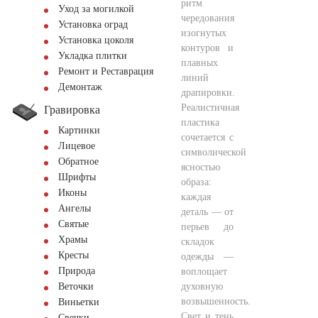
ритм
Уход за могилкой
чередования
Установка оград
изогнутых
Установка цоколя
контуров и
Укладка плитки
плавных
Ремонт и Реставрация
линий
Демонтаж
драпировки.
Реалистичная
Гравировка
пластика
Картинки
сочетается с
Лицевое
символической
Обратное
ясностью
Шрифты
образа:
Иконы
каждая
Ангелы
деталь — от
Святые
перьев до
Храмы
складок
Кресты
одежды —
Природа
воплощает
духовную
Веточки
возвышенность.
Виньетки
Свет и тень
Свечки