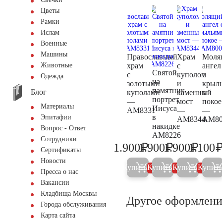
Цветы
Рамки
Ислам
Военные
Машины
Православный
Храм
Моля
храм
с
ангел
Животные
Святой
с
куполом
с
Одежда
на
золотыми
и
крыл
памятник
Блог
куполами
каменный
в
портрет
—
мост
покое
Материалы
Иисуса
AM8331
—
—
в
Эпитафии
AM8344
AM80
накидке
Вопрос - Ответ
AM8226
Сотрудники
₽
₽
₽
1.900
1.900
1.900
1.100
2.000
2.000
2.000
Сертификаты
Новости
Купить
Купить
Купить
Купит
5%
5%
5%
Пресса о нас
Вакансии
Кладбища Москвы
Другое оформлени
Города обслуживания
Карта сайта