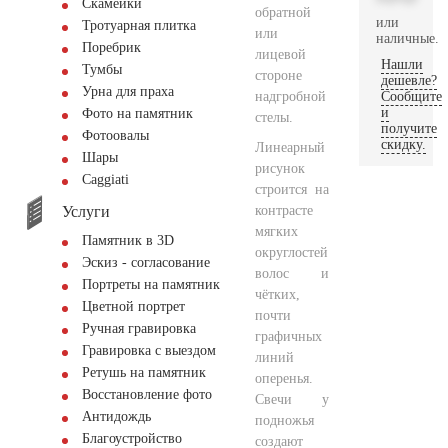
Скамейки
обратной
или
Тротуарная плитка
или
наличные.
Поребрик
лицевой
Нашли
Тумбы
стороне
дешевле?
Урна для праха
надгробной
Сообщите
и
Фото на памятник
стелы.
получите
Фотоовалы
скидку.
Линеарный
Шары
рисунок
Сaggiati
строится на
Услуги
контрасте
мягких
Памятник в 3D
округлостей
Эскиз - согласование
волос и
Портреты на памятник
чётких,
Цветной портрет
почти
Ручная гравировка
графичных
Гравировка с выездом
линий
Ретушь на памятник
оперенья.
Восстановление фото
Свечи у
Антидождь
подножья
Благоустройство
создают