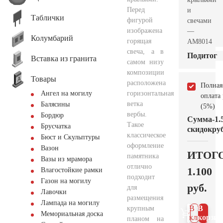
Перед
и
Таблички
фигурой
свечами
изображена
—
Колумбарий
горящая
AM8014
свеча, а в
Подитог
Вставка из гранита
самом низу
композиции
Товары
расположена
Полная
горизонтальная
Ангел на могилу
оплата
ветка
Балясины
(5%)
вербы.
Бордюр
Сумма
-1.
Такое
Брусчатка
скидок
руб
классическое
Бюст и Скульптуры
оформление
Вазон
ИТОГ
памятника
Вазы из мрамора
отлично
1.100
Влагостойкие рамки
подходит
Газон на могилу
руб.
для
Лавочки
размещения
Лампада на могилу
В 1
В
крупным
Мемориальная доска
клик
корзин
планом на