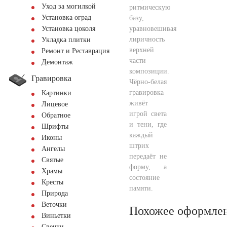
Уход за могилкой
ритмическую
Установка оград
базу,
уравновешивая
Установка цоколя
лиричность
Укладка плитки
верхней
Ремонт и Реставрация
части
Демонтаж
композиции.
Гравировка
Чёрно-белая
гравировка
Картинки
живёт
Лицевое
игрой света
Обратное
и тени, где
Шрифты
каждый
Иконы
штрих
Ангелы
передаёт не
Святые
форму, а
Храмы
состояние
Кресты
памяти.
Природа
Веточки
Похожее оформле
Виньетки
Свечки