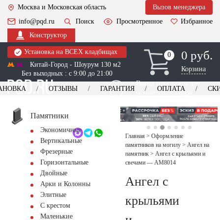
Москва и Московская область
Вызов менеджера
info@pqd.ru
Поиск
Просмотренное
Избранное
Конструктор
Установка на ВСЕХ кладбищах
0 руб.
0
0
Китай-Город - Шоурум 130 м2
Корзина
Без выходных : с 9:00 до 21:00
Выезд менеджера для
АНОВКА
ОТЗЫВЫ
ГАРАНТИЯ
ОПЛАТА
СК
оформления заказа
изготовление
Заказать выезд
памятников
+7 (495) 518-44-23
Памятники
Экономичные
Обратный звонок
Главная
>
Оформление
Вертикальные
памятников на могилу
>
Ангел на
Фрезерные
памятник
>
Ангел с крыльями и
Горизонтальные
свечами — AM8014
Двойные
Ангел с
Арки и Колонны
Элитные
крыльями
С крестом
и
Маленькие