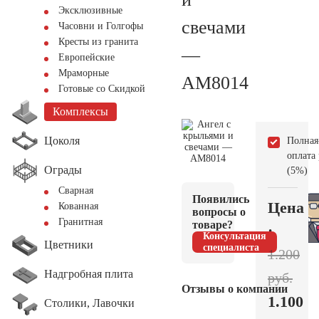
Эксклюзивные
свечами
Часовни и Голгофы
Кресты из гранита
—
Европейские
Мраморные
AM8014
Готовые со Скидкой
Комплексы
Цоколя
Полная
оплата
Ограды
(5%)
Сварная
Появились
Цена
Кованная
вопросы о
Гранитная
товаре?
:
Консультация
Цветники
специалиста
1.200
Надгробная плита
руб.
Отзывы о компании
1.100
Столики, Лавочки