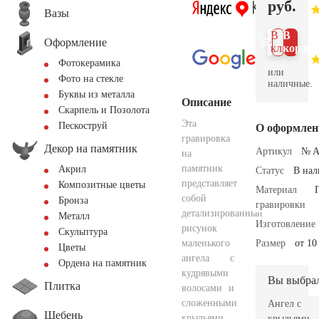
руб.
Вазы
В 1
В
Оформление
клик
корзин
Фотокерамика
или
Фото на стекле
наличные.
Буквы из металла
Описание
Скарпель и Позолота
Эта
Пескоструй
О оформлен
гравировка
Декор на памятник
Артикул
№ A
на
памятник
Акрил
Статус
В на
представляет
Композитные цветы
Материал
собой
Бронза
гравировки
детализированный
Металл
Изготовление
рисунок
Скульптура
маленького
Размер
от 10
Цветы
ангела с
Ордена на памятник
кудрявыми
Вы выбра
Плитка
волосами и
сложенными
Ангел с
Щебень
крыльями.
крыльями