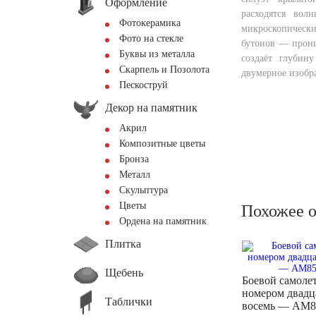
Оформление
расходятся во
Фотокерамика
микроскопическ
Фото на стекле
бутонов — прони
Буквы из металла
создаёт глубин
Скарпель и Позолота
двумерное изобр
Пескоструй
Декор на памятник
Акрил
Композитные цветы
Бронза
Металл
Скульптура
Цветы
Похожее 
Ордена на памятник
Плитка
Щебень
Боевой самолет
номером двадц
Таблички
восемь — AM8