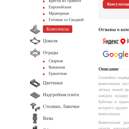
Кресты из гранита
Консультац
Европейские
Мраморные
Готовые со Скидкой
Комплексы
Отзывы о ком
Цоколя
Ограды
Сварная
Кованная
Описание
Гранитная
Спокойно сидящи
Цветники
композиция, пос
чётких линий цв
Надгробная плита
каждую складку
Бабочка в ладон
Столики, Лавочки
которого кружат
композиции.
Вазы
Композиция раз
силуэт крылато