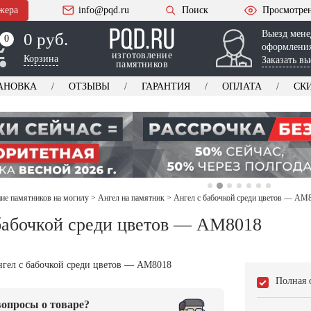
жера
info@pqd.ru
Поиск
Просмотре
Выезд мене
0 руб.
0
0
оформления
изготовление
Корзина
Заказать вы
памятников
АНОВКА
ОТЗЫВЫ
ГАРАНТИЯ
ОПЛАТА
СК
е памятников на могилу
>
Ангел на памятник
>
Ангел с бабочкой среди цветов — AM
бабочкой среди цветов — AM8018
Полная 
опросы о товаре?