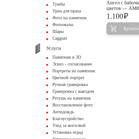
Ангел с бабочк
Тумбы
цветов — AM8
Урна для праха
₽
1.100
Фото на памятник
Фотоовалы
Купить
Шары
Сaggiati
Услуги
Памятник в 3D
Эскиз - согласование
Портреты на памятник
Цветной портрет
Ручная гравировка
Гравировка с выездом
Ретушь на памятник
Восстановление фото
Антидождь
Благоустройство
Уход за могилкой
Установка оград