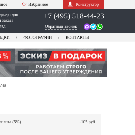
нное
Избранное
Конструктор
+7 (495) 518-44-23
джера для
 заказа
езд
Обратный звонок
ИДКИ
ФОТОГРАФИИ
КОНТАКТЫ
8018
оплата (5%)
-105 руб.