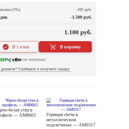
оплата (5%)
-105 руб.
док
-1.500 руб.
О
1.100 руб.
В 1 клик
В корзину
или наличные.
дешевле? Сообщите и получите скидку.
рно-белая утка в
Горящая свеча в
рофиль — AM8663
металлическом
подсвечнике — AM9317