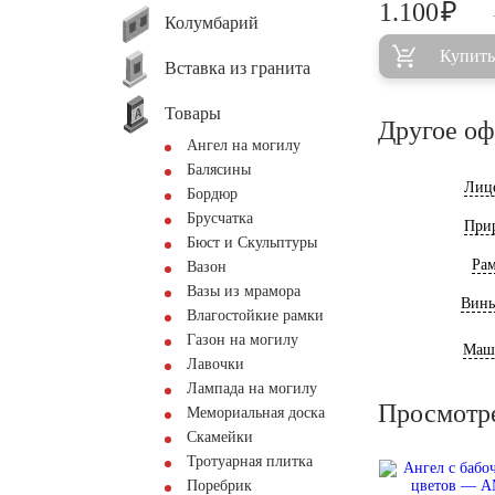
₽
1.100
Колумбарий
Купить
Вставка из гранита
Товары
Другое о
Ангел на могилу
Балясины
Лиц
Бордюр
Брусчатка
При
Бюст и Скульптуры
Ра
Вазон
Вазы из мрамора
Винь
Влагостойкие рамки
Газон на могилу
Маш
Лавочки
Лампада на могилу
Просмотр
Мемориальная доска
Скамейки
Тротуарная плитка
Поребрик