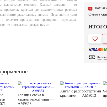
лны флоральных мотивов. Каждый элемент — от
Полная 
их прожилок крыльев до архитектоники розовых
Сумма ски
зан одним дыхательным ритмом. Игра света и тени
у в плоском пространстве гравировки, превращая
ажение в осязаемый рельеф памяти.
ИТОГ
Нашли 
оформление
Ангел с распростёртыми
Чё
 с
Горящая свеча в
крыльями — AM8013
п
ать
керамической чаше —
571
AM9353