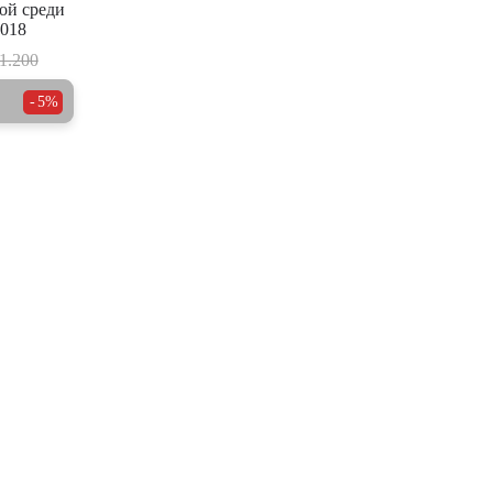
ой среди
018
1.200
5%