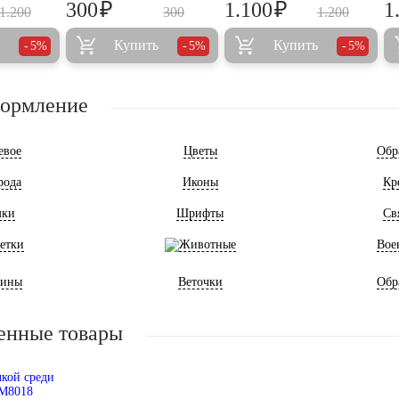
₽
₽
300
1.100
1
1.200
300
1.200
Купить
Купить
5%
5%
5%
формление
евое
Цветы
Обр
рода
Иконы
Кр
мки
Шрифты
Св
етки
Животные
Вое
ины
Веточки
Обр
енные товары