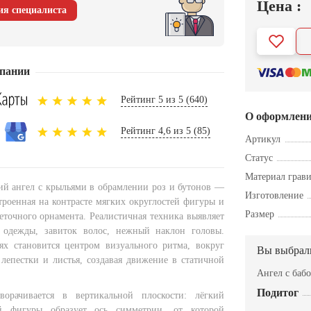
Цена :
ия специалиста
пании
Рейтинг 5 из 5 (640)
О оформлен
Рейтинг 4,6 из 5 (85)
Артикул
Статус
Материал грав
й ангел с крыльями в обрамлении роз и бутонов —
Изготовление
троенная на контрасте мягких округлостей фигуры и
Размер
еточного орнамента. Реалистичная техника выявляет
 одежды, завиток волос, нежный наклон головы.
ях становится центром визуального ритма, вокруг
Вы выбрал
 лепестки и листья, создавая движение в статичной
Ангел с баб
Подитог
ворачивается в вертикальной плоскости: лёгкий
й фигуры образует ось симметрии, от которой