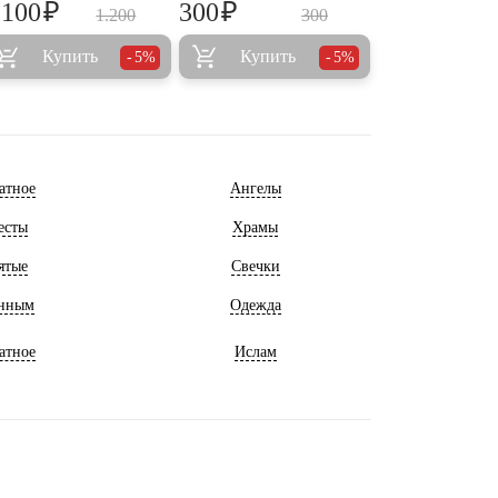
₽
₽
.100
300
1.200
300
Купить
Купить
5%
5%
атное
Ангелы
есты
Храмы
ятые
Свечки
нным
Одежда
атное
Ислам