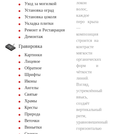
локон
Уход за могилкой
волос,
Установка оград
каждое
Установка цоколя
перо крыла
Укладка плитки
—
Ремонт и Реставрация
композиция
Демонтаж
строится на
Гравировка
контрасте
мягкости
Картинки
органических
Лицевое
форм и
Обратное
чёткости
Шрифты
линий.
Иконы
Взгляд,
Ангелы
устремлённый
Святые
ввысь,
Храмы
создаёт
Кресты
вертикальный
Природа
ритм,
Веточки
уравновешенный
Виньетки
горизонталью
Свечки