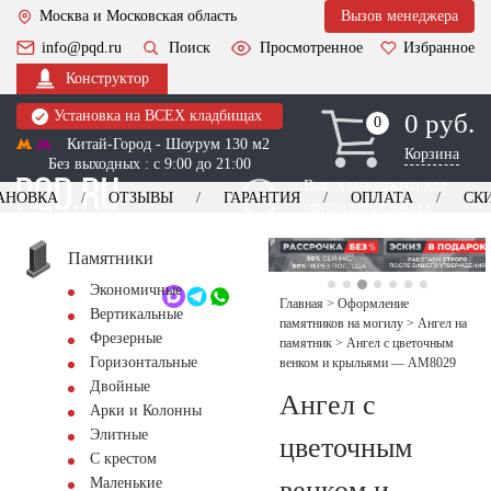
Москва и Московская область
Вызов менеджера
info@pqd.ru
Поиск
Просмотренное
Избранное
Конструктор
Установка на ВСЕХ кладбищах
0 руб.
0
0
Китай-Город - Шоурум 130 м2
Корзина
Без выходных : с 9:00 до 21:00
Выезд менеджера для
АНОВКА
ОТЗЫВЫ
ГАРАНТИЯ
ОПЛАТА
СК
оформления заказа
изготовление
Заказать выезд
памятников
+7 (495) 518-44-23
Памятники
Экономичные
Обратный звонок
Главная
>
Оформление
Вертикальные
памятников на могилу
>
Ангел на
Фрезерные
памятник
>
Ангел с цветочным
Горизонтальные
венком и крыльями — AM8029
Двойные
Ангел с
Арки и Колонны
Элитные
цветочным
С крестом
венком и
Маленькие