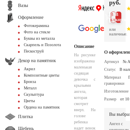
руб.
Вазы
В 1
В
Оформление
клик
корзин
Фотокерамика
или
Фото на стекле
наличные.
Буквы из металла
Скарпель и Позолота
Описание
Пескоструй
О оформлен
На рисунке
Декор на памятник
изображена
Артикул
№ A
маленькая
Акрил
Статус
В на
сидящая
Композитные цветы
Материал
девочка с
Бронза
гравировки
крыльями
Металл
Изготовление
ангела,
Скульптура
которая
Размер
от 10
Цветы
смотрит
Ордена на памятник
вверх. На
Вы выбра
голове
Плитка
ребенка
Ангел с
Щебень
надет венок
цветочным