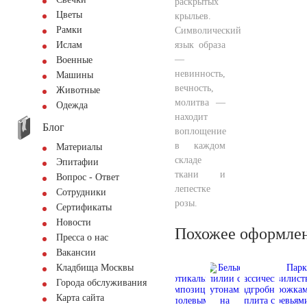
раскрытых
Цветы
крыльев.
Рамки
Символический
язык образа
Ислам
—
Военные
невинность,
Машины
вечность,
Животные
молитва —
Одежда
находит
Блог
воплощение
в каждом
Материалы
складе
Эпитафии
ткани и
Вопрос - Ответ
лепестке
Сотрудники
розы.
Сертификаты
Новости
Похожее оформле
Пресса о нас
Вакансии
Кладбища Москвы
Города обслуживания
Карта сайта