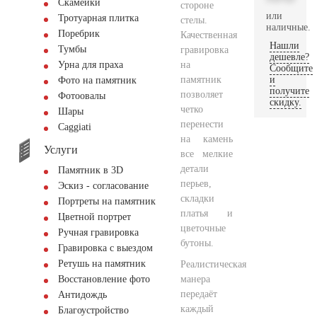
Скамейки
стороне
или
Тротуарная плитка
стелы.
наличные.
Поребрик
Качественная
Нашли
Тумбы
гравировка
дешевле?
на
Урна для праха
Сообщите
памятник
и
Фото на памятник
получите
позволяет
Фотоовалы
скидку.
четко
Шары
перенести
Сaggiati
на камень
Услуги
все мелкие
детали
Памятник в 3D
перьев,
Эскиз - согласование
складки
Портреты на памятник
платья и
Цветной портрет
цветочные
Ручная гравировка
бутоны.
Гравировка с выездом
Ретушь на памятник
Реалистическая
манера
Восстановление фото
передаёт
Антидождь
каждый
Благоустройство