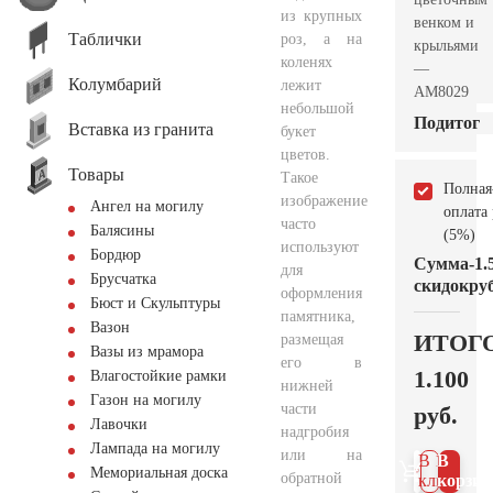
из крупных
венком и
Таблички
роз, а на
крыльями
коленях
—
Колумбарий
лежит
AM8029
небольшой
Подитог
Вставка из гранита
букет
цветов.
Товары
Такое
Полная
изображение
Ангел на могилу
оплата
часто
Балясины
(5%)
используют
Бордюр
Сумма
-1.
для
Брусчатка
скидок
руб
оформления
Бюст и Скульптуры
памятника,
Вазон
ИТОГ
размещая
Вазы из мрамора
его в
1.100
Влагостойкие рамки
нижней
Газон на могилу
части
руб.
Лавочки
надгробия
Лампада на могилу
или на
В 1
В
Мемориальная доска
обратной
клик
корзин