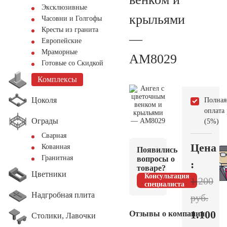
Эксклюзивные
крыльями
Часовни и Голгофы
Кресты из гранита
—
Европейские
Мраморные
AM8029
Готовые со Скидкой
Комплексы
Цоколя
Полная
оплата
Ограды
(5%)
Сварная
Цена
Кованная
Появились
Гранитная
вопросы о
:
товаре?
Цветники
Консультация
1.200
специалиста
Надгробная плита
руб.
1.100
Отзывы о компании
Столики, Лавочки