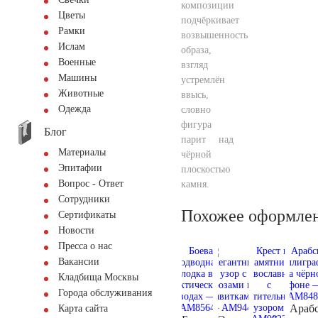
композиции
Цветы
подчёркивает
Рамки
возвышенность
Ислам
образа,
Военные
взгляд
Машины
устремлён
Животные
ввысь,
Одежда
словно
фигура
Блог
парит над
Материалы
чёрной
Эпитафии
плоскостью
Вопрос - Ответ
камня.
Сотрудники
Похожее оформле
Сертификаты
Новости
Пресса о нас
Вакансии
Кладбища Москвы
Города обслуживания
Арабс
Карта сайта