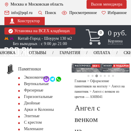
Москва и Московская область
Вызов менеджера
info@pqd.ru
Поиск
Просмотренное
Избранное
Конструктор
Установка на ВСЕХ кладбищах
0 руб.
0
0
Китай-Город - Шоурум 130 м2
Корзина
Без выходных : с 9:00 до 21:00
Выезд менеджера для
АНОВКА
ОТЗЫВЫ
ГАРАНТИЯ
ОПЛАТА
СК
оформления заказа
изготовление
Заказать выезд
памятников
+7 (495) 518-44-23
Памятники
Экономичные
Обратный звонок
Главная
>
Оформление
Вертикальные
памятников на могилу
>
Ангел на
Фрезерные
памятник
>
Ангел с венком из
Горизонтальные
цветов — AM8041
Двойные
Ангел с
Арки и Колонны
Элитные
венком
С крестом
из
Маленькие