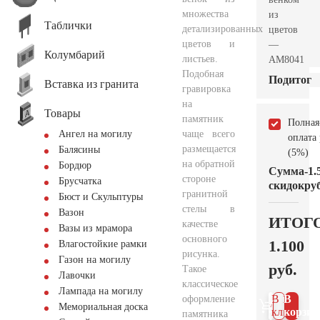
множества
из
Таблички
детализированных
цветов
цветов и
—
Колумбарий
листьев.
AM8041
Подобная
Подитог
Вставка из гранита
гравировка
на
Товары
памятник
Полная
чаще всего
Ангел на могилу
оплата
размещается
Балясины
(5%)
на обратной
Бордюр
Сумма
-1.
стороне
Брусчатка
скидок
руб
гранитной
Бюст и Скульптуры
стелы в
Вазон
ИТОГ
качестве
Вазы из мрамора
основного
1.100
Влагостойкие рамки
рисунка.
Газон на могилу
руб.
Такое
Лавочки
классическое
Лампада на могилу
В 1
В
оформление
Мемориальная доска
клик
корзин
памятника