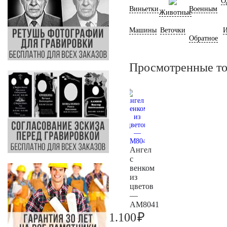
О
Виньетки
Военным
Животные
Машины
Веточки
И
Обратное
Просмотренные т
Ангел
с
венком
из
цветов
—
AM8041
₽
1.100
1.200