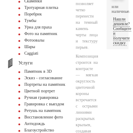
Скамейки
позволяет
или
Тротуарная плитка
четко
наличные.
Поребрик
перенести
Нашли
Тумбы
на темный
дешевле?
Урна для праха
камень
Сообщите
и
Фото на памятник
черты лица
получите
Фотоовалы
и текстуру
скидку.
Шары
перьев.
Сaggiati
Композиция
Услуги
строится на
контрасте
Памятник в 3D
— мягкая
Эскиз - согласование
округлость
Портреты на памятник
цветочной
Цветной портрет
короны
Ручная гравировка
встречается
Гравировка с выездом
с острыми
Ретушь на памятник
линиями
Восстановление фото
раскрытых
Антидождь
крыльев,
Благоустройство
создавая