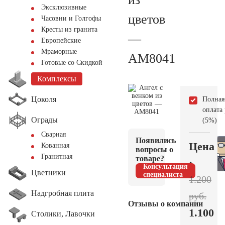
Эксклюзивные
цветов
Часовни и Голгофы
Кресты из гранита
—
Европейские
Мраморные
AM8041
Готовые со Скидкой
Комплексы
Цоколя
Полная
оплата
Ограды
(5%)
Сварная
Появились
Цена
Кованная
вопросы о
Гранитная
товаре?
:
Консультация
Цветники
специалиста
1.200
Надгробная плита
руб.
Отзывы о компании
1.100
Столики, Лавочки