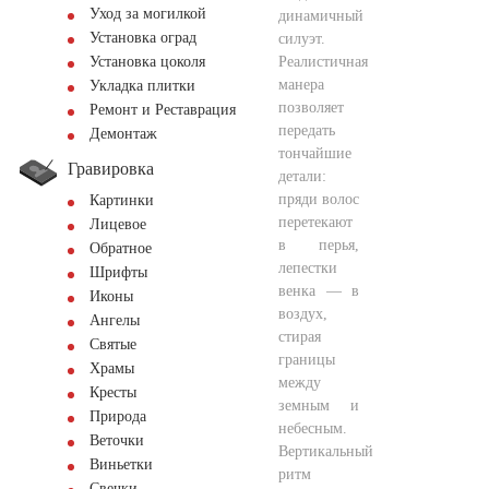
Уход за могилкой
динамичный
Установка оград
силуэт.
Реалистичная
Установка цоколя
манера
Укладка плитки
позволяет
Ремонт и Реставрация
передать
Демонтаж
тончайшие
Гравировка
детали:
пряди волос
Картинки
перетекают
Лицевое
в перья,
Обратное
лепестки
Шрифты
венка — в
Иконы
воздух,
Ангелы
стирая
Святые
границы
Храмы
между
Кресты
земным и
Природа
небесным.
Веточки
Вертикальный
Виньетки
ритм
Свечки