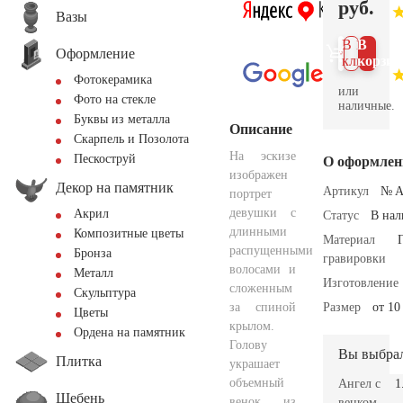
руб.
Вазы
В 1
В
Оформление
клик
корзин
Фотокерамика
или
Фото на стекле
наличные.
Буквы из металла
Описание
Скарпель и Позолота
На эскизе
Пескоструй
О оформлен
изображен
Декор на памятник
Артикул
№ A
портрет
девушки с
Акрил
Статус
В на
длинными
Композитные цветы
Материал
распущенными
Бронза
гравировки
волосами и
Металл
Изготовление
сложенным
Скульптура
за спиной
Размер
от 10
Цветы
крылом.
Ордена на памятник
Голову
Вы выбра
Плитка
украшает
объемный
Ангел с
1
Щебень
венок из
венком