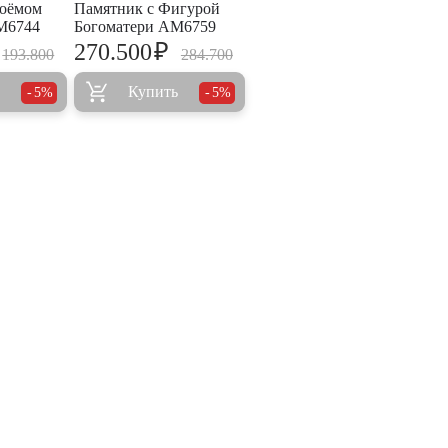
роёмом
Памятник с Фигурой
M6744
Богоматери AM6759
₽
270.500
193.800
284.700
Купить
5%
5%