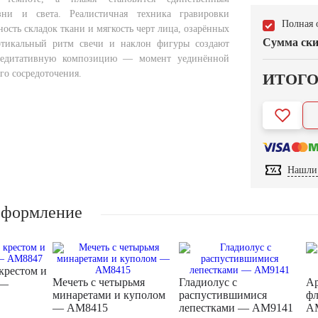
ни и света. Реалистичная техника гравировки
Полная 
ность складок ткани и мягкость черт лица, озарённых
Сумма ски
ртикальный ритм свечи и наклон фигуры создают
медитативную композицию — момент уединённой
го сосредоточения.
ИТОГ
Нашли 
оформление
 крестом и
Мечеть с четырьмя
Гладиолус с
Ар
 —
минаретами и куполом
распустившимися
фл
— AM8415
лепестками — AM9141
A