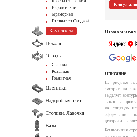
Кресты из гранита
Консультац
Европейские
Мраморные
Готовые со Скидкой
Комплексы
Отзывы о ком
Цоколя
Ограды
Сварная
Кованная
Описание
Гранитная
На рисунке изо
Цветники
смотрит на заж
выделяет контур
Надгробная плита
Такая гравировк
на лицевую ил
Столики, Лавочки
оформление па
центральный эле
Вазы
Композиция стро
растворяется 