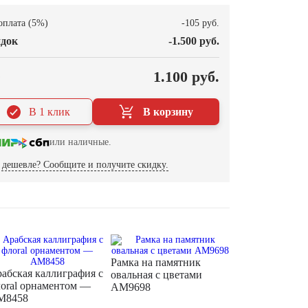
оплата (5%)
-105 руб.
док
-1.500 руб.
О
1.100 руб.
В 1 клик
В корзину
или наличные.
дешевле? Сообщите и получите скидку.
Рамка на памятник
абская каллиграфия с
овальная с цветами
oral орнаментом —
AM9698
M8458