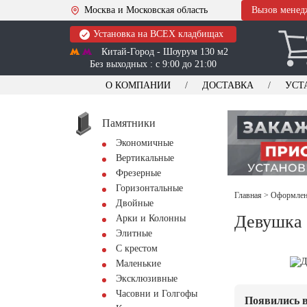
Москва и Московская область
Вызов менед
Установка на ВСЕХ кладбищах
Китай-Город - Шоурум 130 м2
Без выходных : с 9:00 до 21:00
О КОМПАНИИ
ДОСТАВКА
УСТ
Памятники
Экономичные
Вертикальные
Фрезерные
Горизонтальные
Главная
>
Оформлени
Двойные
Девушка 
Арки и Колонны
Элитные
С крестом
Маленькие
Эксклюзивные
Часовни и Голгофы
Появились в