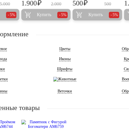
₽
₽
1.900
500
1
5.000
2.000
500
Купить
Купить
5%
5%
5%
формление
евое
Цветы
Обр
рода
Иконы
Кр
мки
Шрифты
Св
етки
Животные
Вое
ины
Веточки
Обр
енные товары