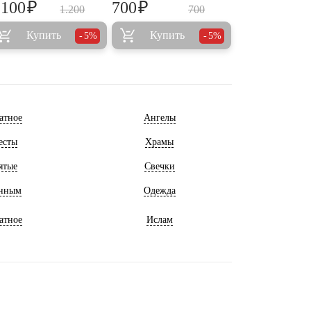
₽
₽
.100
700
1.200
700
Купить
Купить
5%
5%
атное
Ангелы
есты
Храмы
ятые
Свечки
нным
Одежда
атное
Ислам