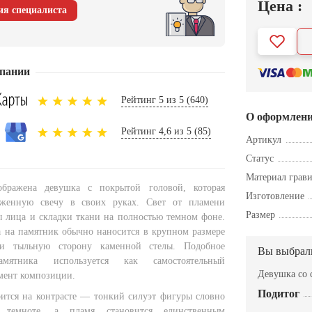
Цена :
ия специалиста
пании
Рейтинг 5 из 5 (640)
О оформлен
Рейтинг 4,6 из 5 (85)
Артикул
Статус
Материал грав
бражена девушка с покрытой головой, которая
Изготовление
женную свечу в своих руках. Свет от пламени
Размер
ы лица и складки ткани на полностью темном фоне.
а на памятник обычно наносится в крупном размере
и тыльную сторону каменной стелы. Подобное
Вы выбрал
мятника используется как самостоятельный
Девушка со 
мент композиции.
Подитог
ится на контрасте — тонкий силуэт фигуры словно
в темноте, а пламя становится единственным