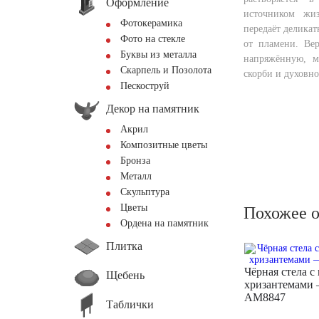
Оформление
источником жиз
Фотокерамика
передаёт деликат
Фото на стекле
от пламени. Ве
Буквы из металла
напряжённую, 
Скарпель и Позолота
скорби и духовно
Пескоструй
Декор на памятник
Акрил
Композитные цветы
Бронза
Металл
Скульптура
Цветы
Похожее 
Ордена на памятник
Плитка
Чёрная стела с
Щебень
хризантемами
AM8847
Таблички