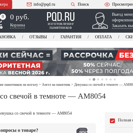
жера
info@pqd.ru
Поиск
Просмотре
Выезд мене
0 руб.
0
0
оформления
изготовление
Корзина
Заказать вы
памятников
АНОВКА
ОТЗЫВЫ
ГАРАНТИЯ
ОПЛАТА
СК
е памятников на могилу
>
Ангел на памятник
>
Девушка со свечой в темноте — AM8
со свечой в темноте — AM8054
Полная 
опросы о товаре?