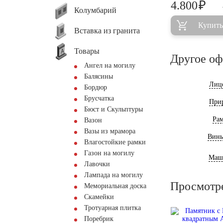
₽
4.800
Колумбарий
Купить
Вставка из гранита
Товары
Другое о
Ангел на могилу
Балясины
Лиц
Бордюр
Брусчатка
При
Бюст и Скульптуры
Ра
Вазон
Вазы из мрамора
Винь
Влагостойкие рамки
Газон на могилу
Маш
Лавочки
Лампада на могилу
Просмотр
Мемориальная доска
Скамейки
Тротуарная плитка
Поребрик