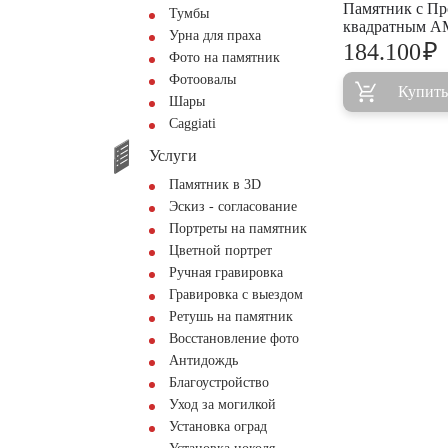
Памятник с П
Тумбы
квадратным A
Урна для праха
₽
184.100
Фото на памятник
Фотоовалы
Купить
Шары
Сaggiati
Услуги
Памятник в 3D
Эскиз - согласование
Портреты на памятник
Цветной портрет
Ручная гравировка
Гравировка с выездом
Ретушь на памятник
Восстановление фото
Антидождь
Благоустройство
Уход за могилкой
Установка оград