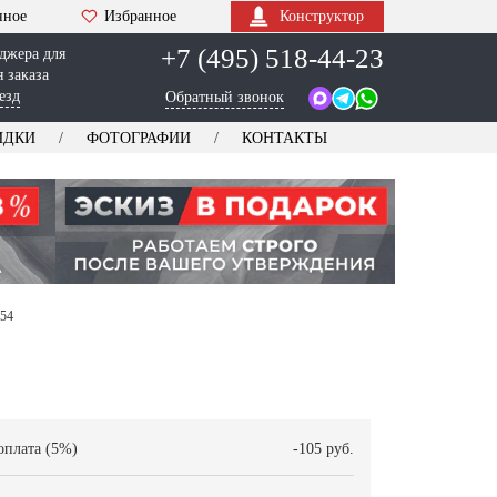
нное
Избранное
Конструктор
+7 (495) 518-44-23
джера для
 заказа
езд
Обратный звонок
ИДКИ
ФОТОГРАФИИ
КОНТАКТЫ
054
оплата (5%)
-105 руб.