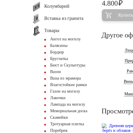
₽
4.800
Колумбарий
Купить
Вставка из гранита
Товары
Другое о
Ангел на могилу
Балясины
Лиц
Бордюр
Брусчатка
При
Бюст и Скульптуры
Ра
Вазон
Вазы из мрамора
Винь
Влагостойкие рамки
Газон на могилу
Маш
Лавочки
Лампада на могилу
Просмотр
Мемориальная доска
Скамейки
Тротуарная плитка
Поребрик