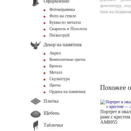
Оформление
архитектуру, соз
Фотокерамика
тени на облачном
Фото на стекле
Буквы из металла
Скарпель и Позолота
Пескоструй
Декор на памятник
Акрил
Композитные цветы
Бронза
Металл
Скульптура
Цветы
Похожее 
Ордена на памятник
Плитка
Портрет в ова
Щебень
раме с кресто
AM8955
Таблички