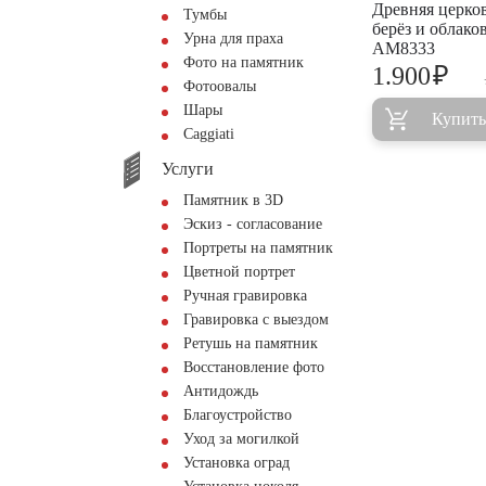
Древняя церко
Тумбы
берёз и облако
Урна для праха
AM8333
Фото на памятник
₽
1.900
Фотоовалы
Шары
Купить
Сaggiati
Услуги
Памятник в 3D
Эскиз - согласование
Портреты на памятник
Цветной портрет
Ручная гравировка
Гравировка с выездом
Ретушь на памятник
Восстановление фото
Антидождь
Благоустройство
Уход за могилкой
Установка оград