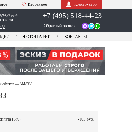
нное
Избранное
Конструктор
+7 (495) 518-44-23
джера для
 заказа
езд
Обратный звонок
ИДКИ
ФОТОГРАФИИ
КОНТАКТЫ
з и облаков — AM8333
33
оплата (5%)
-105 руб.