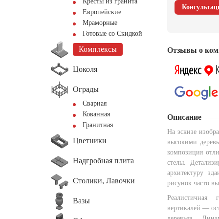
Кресты из гранита
Консультац
Европейские
Мраморные
Готовые со Скидкой
Комплексы
Отзывы о ком
Цоколя
Ограды
Сварная
Кованная
Описание
Гранитная
На эскизе изобр
Цветники
высокими деревь
композиция отли
Надгробная плита
стелы. Детализи
архитектуру зда
Столики, Лавочки
рисунок часто в
Реалистичная 
Вазы
вертикалей — ос
деревьев. Дин