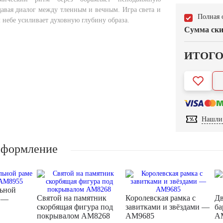
давая диалог между тленным и вечным. Игра света и
Полная 
 небе усиливает духовную глубину образа.
Сумма ски
ИТОГ
Нашли 
оформление
льной
Святой на памятник
Королевская рамка с
Дв
м —
скорбящая фигура под
завитками и звёздами —
ба
покрывалом AM8268
AM9685
A