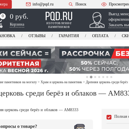
жера
info@pqd.ru
Поиск
Просмотре
Выезд мене
0 руб.
0
0
оформления
изготовление
Корзина
Заказать вы
памятников
АНОВКА
ОТЗЫВЫ
ГАРАНТИЯ
ОПЛАТА
СК
е памятников на могилу
>
Храм и церковь на памятник
>
Древняя церковь среди берё
церковь среди берёз и облаков — AM83
Полная 
опросы о товаре?