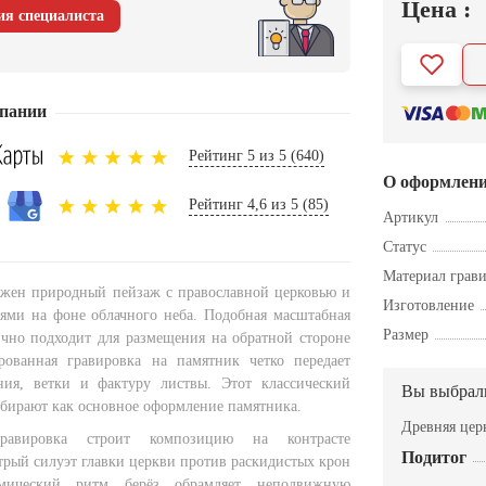
Цена :
ия специалиста
пании
Рейтинг 5 из 5 (640)
О оформлен
Рейтинг 4,6 из 5 (85)
Артикул
Статус
Материал грав
ажен природный пейзаж с православной церковью и
Изготовление
ями на фоне облачного неба. Подобная масштабная
Размер
чно подходит для размещения на обратной стороне
рованная гравировка на памятник четко передает
ния, ветки и фактуру листвы. Этот классический
Вы выбрал
ыбирают как основное оформление памятника.
Древняя цер
гравировка строит композицию на контрасте
Подитог
трый силуэт главки церкви против раскидистых крон
амический ритм берёз обрамляет неподвижную