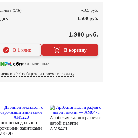
оплата (5%)
-105 руб.
док
-1.500 руб.
О
1.900 руб.
В 1 клик
В корзину
или наличные.
дешевле? Сообщите и получите скидку.
Арабская каллиграфия с
ойной медальон с
датой памяти —
рочными завитками
AM8471
M9220