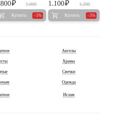
₽
₽
.800
1.100
5.000
1.200
Купить
Купить
5%
5%
атное
Ангелы
есты
Храмы
ятые
Свечки
нным
Одежда
атное
Ислам