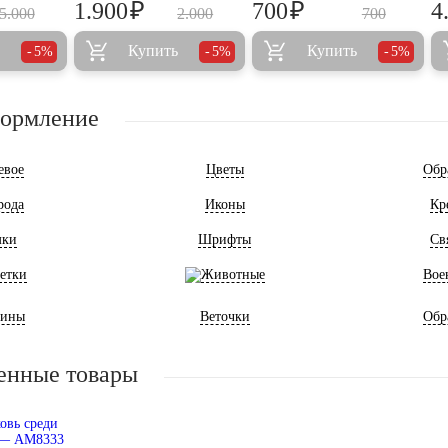
₽
₽
1.900
700
4
5.000
2.000
700
Купить
Купить
5%
5%
5%
формление
евое
Цветы
Обр
рода
Иконы
Кр
мки
Шрифты
Св
етки
Животные
Вое
ины
Веточки
Обр
енные товары