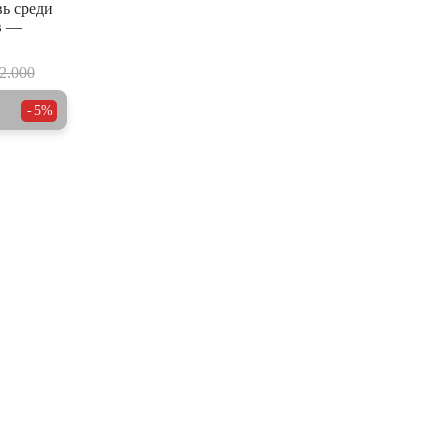
вь среди
в —
2.000
5%