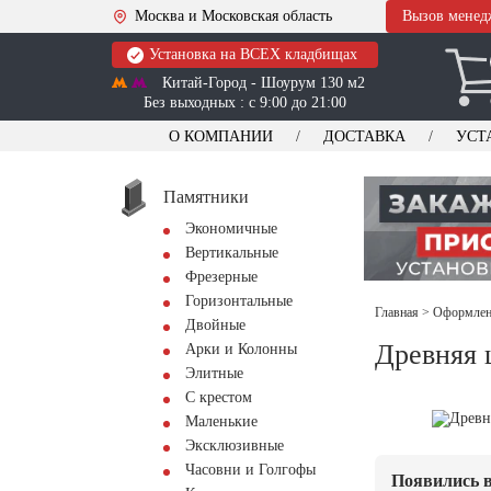
Москва и Московская область
Вызов менед
Установка на ВСЕХ кладбищах
Китай-Город - Шоурум 130 м2
Без выходных : с 9:00 до 21:00
О КОМПАНИИ
ДОСТАВКА
УСТ
Памятники
Экономичные
Вертикальные
Фрезерные
Горизонтальные
Главная
>
Оформлени
Двойные
Древняя 
Арки и Колонны
Элитные
С крестом
Маленькие
Эксклюзивные
Часовни и Голгофы
Появились в