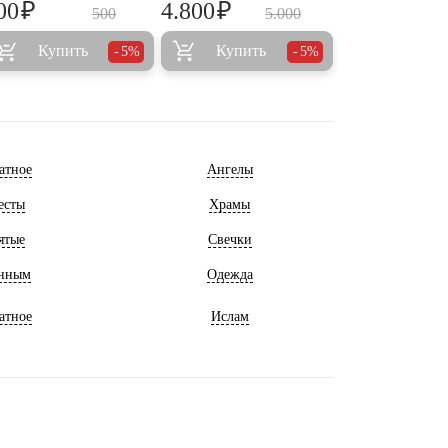
₽
₽
00
4.800
500
5.000
Купить
Купить
5%
5%
атное
Ангелы
есты
Храмы
ятые
Свечки
нным
Одежда
атное
Ислам