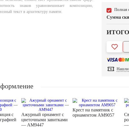
лотность знаков уравновешивает композицию,
Полная 
озный текст в архитектуру памяти.
Сумма ски
ИТОГ
Нашли 
оформление
Крест на памятник с
зиция с
Ажурный орнамент с
Св
орнаментом AM9057
играфией
цветочными завитками
ро
— AM9447
—