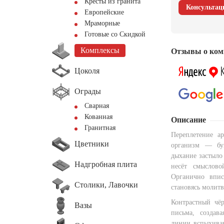
Кресты из гранита
Консультац
Европейские
Мраморные
Готовые со Скидкой
Комплексы
Отзывы о ком
Цоколя
Ограды
Сварная
Кованная
Описание
Гранитная
Переплетение а
Цветники
организм — бук
дыхание застыло
Надгробная плита
несёт смыслово
Органично впис
Столики, Лавочки
становясь молитв
Контрастный чё
Вазы
письма, создав
линии вспыхиваю