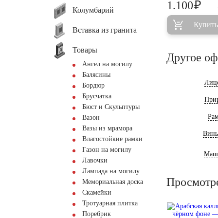
₽
1.100
Колумбарий
Купить
Вставка из гранита
Товары
Другое о
Ангел на могилу
Балясины
Лиц
Бордюр
Брусчатка
При
Бюст и Скульптуры
Ра
Вазон
Вазы из мрамора
Винь
Влагостойкие рамки
Газон на могилу
Маш
Лавочки
Лампада на могилу
Просмотр
Мемориальная доска
Скамейки
Тротуарная плитка
Поребрик