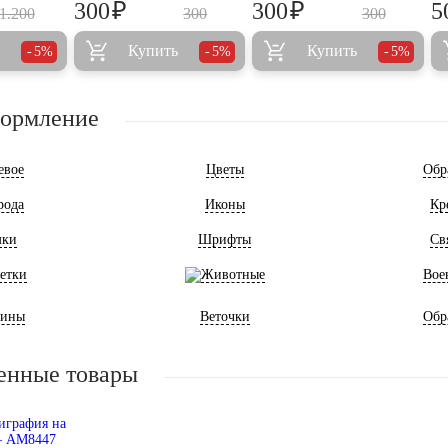
₽
₽
300
300
5
1.200
300
300
Купить
Купить
5%
5%
5%
формление
евое
Цветы
Обр
рода
Иконы
Кр
мки
Шрифты
Св
етки
Животные
Вое
ины
Веточки
Обр
енные товары