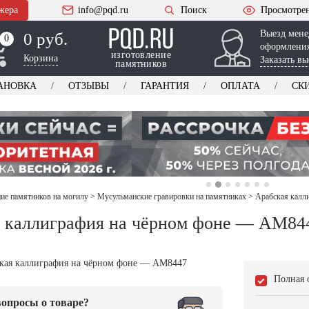
жера
info@pqd.ru
Поиск
Просмотре
Выезд мене
0 руб.
0
0
оформления
изготовление
Корзина
Заказать вы
памятников
АНОВКА
ОТЗЫВЫ
ГАРАНТИЯ
ОПЛАТА
СК
е памятников на могилу
>
Мусульманские гравировки на памятниках
>
Арабская калл
 каллиграфия на чёрном фоне — AM84
Полная 
опросы о товаре?