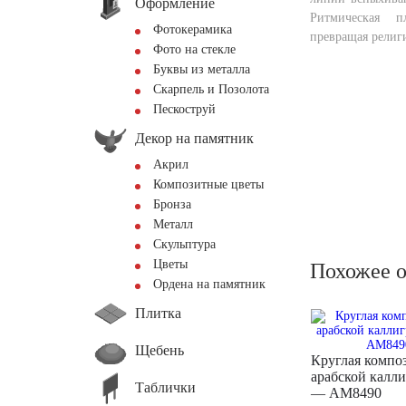
Оформление
Ритмическая п
Фотокерамика
превращая религи
Фото на стекле
Буквы из металла
Скарпель и Позолота
Пескоструй
Декор на памятник
Акрил
Композитные цветы
Бронза
Металл
Скульптура
Цветы
Похожее 
Ордена на памятник
Плитка
Щебень
Круглая компо
арабской калл
Таблички
— AM8490