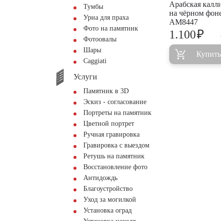
Арабская калл
Тумбы
на чёрном фон
Урна для праха
AM8447
Фото на памятник
₽
1.100
Фотоовалы
Шары
Купить
Сaggiati
Услуги
Памятник в 3D
Эскиз - согласование
Портреты на памятник
Цветной портрет
Ручная гравировка
Гравировка с выездом
Ретушь на памятник
Восстановление фото
Антидождь
Благоустройство
Уход за могилкой
Установка оград