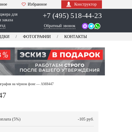
нное
Избранное
Конструктор
+7 (495) 518-44-23
джера для
 заказа
езд
Обратный звонок
ИДКИ
ФОТОГРАФИИ
КОНТАКТЫ
играфия на чёрном фоне — AM8447
47
оплата (5%)
-105 руб.