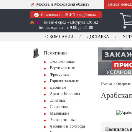
Москва и Московская область
Вызов менед
Установка на ВСЕХ кладбищах
Китай-Город - Шоурум 130 м2
Без выходных : с 9:00 до 21:00
О КОМПАНИИ
ДОСТАВКА
УСТ
Памятники
Экономичные
Вертикальные
Фрезерные
Горизонтальные
Главная
>
Оформлени
Двойные
Арабская
Арки и Колонны
Элитные
С крестом
Маленькие
Эксклюзивные
Часовни и Голгофы
Появились в