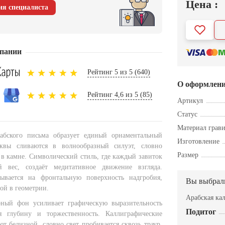
Цена :
ия специалиста
пании
Рейтинг 5 из 5 (640)
О оформлен
Рейтинг 4,6 из 5 (85)
Артикул
Статус
Материал грав
рабского письма образует единый орнаментальный
Изготовление
вы сливаются в волнообразный силуэт, словно
Размер
 в камне. Символический стиль, где каждый завиток
й вес, создаёт медитативное движение взгляда.
ывается на фронтальную поверхность надгробия,
Вы выбрал
ой в геометрии.
Арабская ка
рный фон усиливает графическую выразительность
Подитог
ая глубину и торжественность. Каллиграфические
т белизной, словно свет пробивается сквозь траур.