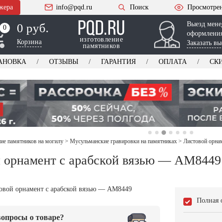
жера
info@pqd.ru
Поиск
Просмотре
Выезд мене
0 руб.
0
0
оформления
изготовление
Корзина
Заказать вы
памятников
АНОВКА
ОТЗЫВЫ
ГАРАНТИЯ
ОПЛАТА
СК
е памятников на могилу
>
Мусульманские гравировки на памятниках
>
Листовой орна
 орнамент с арабской вязью — AM8449
Полная 
опросы о товаре?