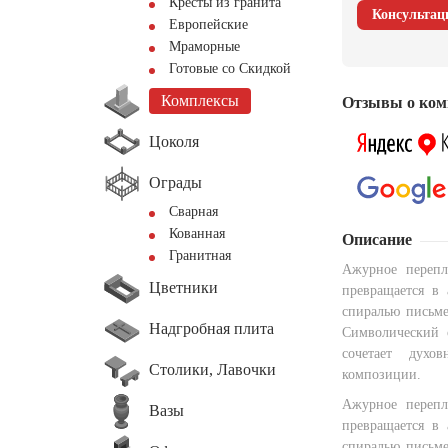
Кресты из гранита
Консультац
Европейские
Мраморные
Готовые со Скидкой
Комплексы
Отзывы о ком
Цоколя
Ограды
Сварная
Кованная
Описание
Гранитная
Ажурное перепл
Цветники
превращается в 
спиралью письме
Надгробная плита
Символический 
сочетает духо
Столики, Лавочки
композиции.
Ажурное перепл
Вазы
превращается в 
спиралью письме