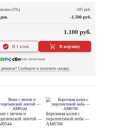
оплата (5%)
-105 руб.
док
-1.500 руб.
О
1.100 руб.
В 1 клик
В корзину
или наличные.
дешевле? Сообщите и получите скидку.
ин с мечом и
Березовая аллея с
оргиевской лентой —
перспективой неба —
M9544
AM8708