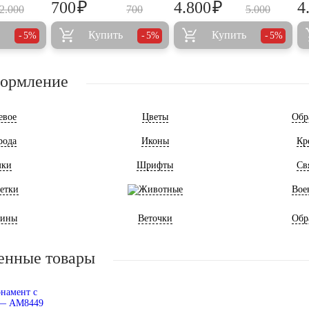
₽
₽
700
4.800
4
2.000
700
5.000
Купить
Купить
5%
5%
5%
формление
евое
Цветы
Обр
рода
Иконы
Кр
мки
Шрифты
Св
етки
Животные
Вое
ины
Веточки
Обр
енные товары