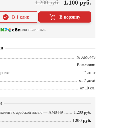
1.100 руб.
1.200 руб.
В 1 клик
В корзину
или наличные.
ии
№ AM8449
В наличии
ировки
Гранит
от 7 дней
от 10 см.
и
намент с арабской вязью — AM8449
1.200 руб.
1200 руб.