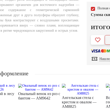
орнамент органичен для восточного надгробия —
Полная 
вное содержание с геометрической гармонией
Сумма ски
женные друг в друга полусферы образуют глубину,
ры букв контрастируют с воздушными просветами.
ворачивается вверх — словно пламя, воплощающее
ИТОГ
 в ритме чередующихся закруглений и острых углов.
Нашли 
оформление
ой в лесу
Овальный венок из роз с
Ангельская стела с
Во
бантом — AM9642
крестом и овалом —
ге
AM8825
A