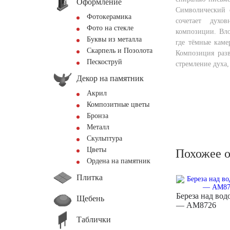
Оформление
Символический 
Фотокерамика
сочетает духо
Фото на стекле
композиции. Вло
Буквы из металла
где тёмные каме
Скарпель и Позолота
Композиция раз
Пескоструй
стремление духа,
Декор на памятник
Акрил
Композитные цветы
Бронза
Металл
Скульптура
Цветы
Похожее 
Ордена на памятник
Плитка
Береза над вод
Щебень
— AM8726
Таблички