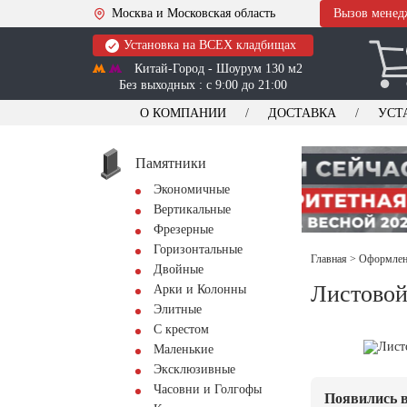
Москва и Московская область
Вызов менед
Установка на ВСЕХ кладбищах
Китай-Город - Шоурум 130 м2
Без выходных : с 9:00 до 21:00
О КОМПАНИИ
ДОСТАВКА
УСТ
Памятники
Экономичные
Вертикальные
Фрезерные
Горизонтальные
Главная
>
Оформлени
Двойные
Листовой
Арки и Колонны
Элитные
С крестом
Маленькие
Эксклюзивные
Часовни и Голгофы
Появились в