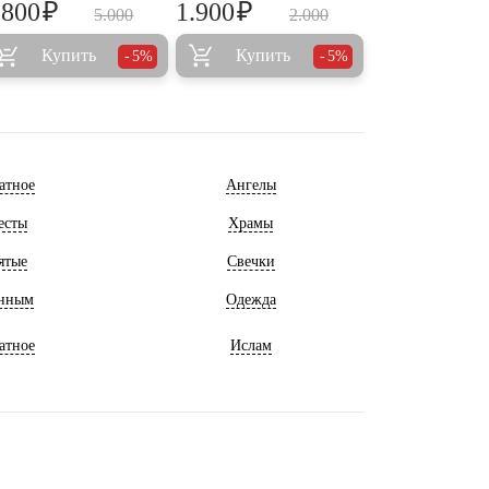
₽
₽
.800
1.900
5.000
2.000
Купить
Купить
5%
5%
атное
Ангелы
есты
Храмы
ятые
Свечки
нным
Одежда
атное
Ислам