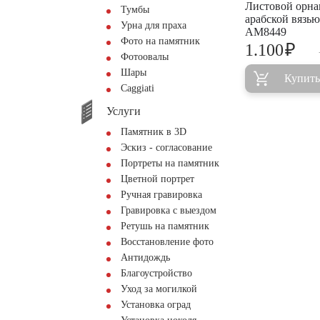
Листовой орна
Тумбы
арабской вязь
Урна для праха
AM8449
Фото на памятник
₽
1.100
Фотоовалы
Шары
Купить
Сaggiati
Услуги
Памятник в 3D
Эскиз - согласование
Портреты на памятник
Цветной портрет
Ручная гравировка
Гравировка с выездом
Ретушь на памятник
Восстановление фото
Антидождь
Благоустройство
Уход за могилкой
Установка оград