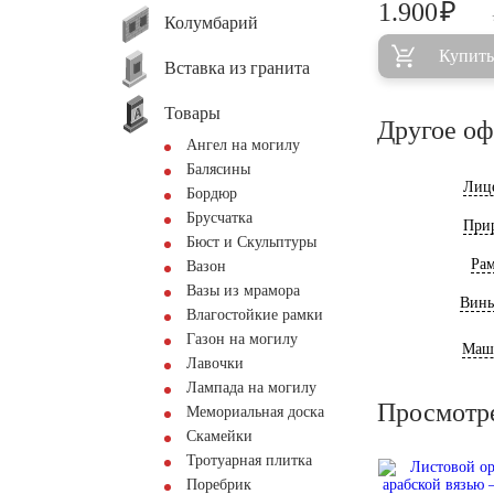
₽
1.900
Колумбарий
Купить
Вставка из гранита
Товары
Другое о
Ангел на могилу
Балясины
Лиц
Бордюр
Брусчатка
При
Бюст и Скульптуры
Ра
Вазон
Вазы из мрамора
Винь
Влагостойкие рамки
Газон на могилу
Маш
Лавочки
Лампада на могилу
Просмотр
Мемориальная доска
Скамейки
Тротуарная плитка
Поребрик