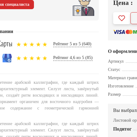
Цена :
ия специалиста
пании
Рейтинг 5 из 5 (640)
О оформлен
Рейтинг 4,6 из 5 (85)
Артикул
Статус
Материал грав
етение арабской каллиграфии, где каждый штрих
Изготовление
архитектурный элемент. Силуэт листа, завёрнутый
Размер
н, создаёт ритм восходящих и нисходящих линий.
орнамент органичен для восточного надгробия —
вное содержание с геометрической гармонией
Вы выбрал
Листовой ор
етение арабской каллиграфии, где каждый штрих
Подитог
архитектурный элемент. Силуэт листа, завёрнутый
н, создаёт ритм восходящих и нисходящих линий.