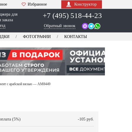
нное
Избранное
Конструктор
+7 (495) 518-44-23
джера для
 заказа
езд
Обратный звонок
ИДКИ
ФОТОГРАФИИ
КОНТАКТЫ
мент с арабской вязью — AM8449
оплата (5%)
-105 руб.