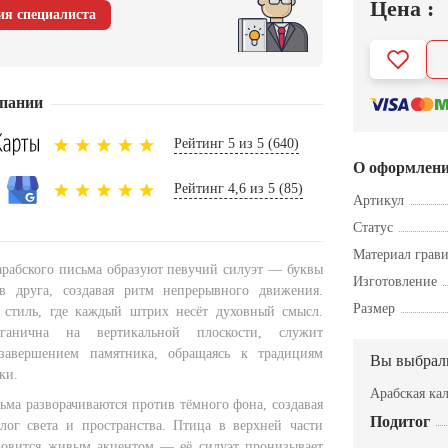
Цена :
ия специалиста
пании
Рейтинг 5 из 5 (640)
О оформлен
Рейтинг 4,6 из 5 (85)
Артикул
Статус
Материал грав
рабского письма образуют певучий силуэт — буквы
Изготовление
 в друга, создавая ритм непрерывного движения.
Размер
 стиль, где каждый штрих несёт духовный смысл.
ганична на вертикальной плоскости, служит
завершением памятника, обращаясь к традициям
Вы выбрал
ки.
Арабская ка
ьма разворачиваются против тёмного фона, создавая
Подитог
лог света и пространства. Птица в верхней части
новится живым акцентом — её силуэт пронизывает