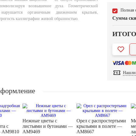
символизируя возвышение духа. Геометрический
Полная 
нарушается органичным движением крыльев,
Сумма ски
трогость каллиграфии живой образностью.
ИТОГ
Нашли 
оформление
Нежные цветы с
Орел с распростертыми
М
та с
листьями и бутонами —
крыльями в полете —
ме
— AM9810
AM9469
AM8667
ла