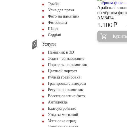
Тумбы
Арабская калл
Урна для праха
на чёрном фон
Фото на памятник
AM8474
Фотоовалы
₽
1.100
Шары
Сaggiati
Купить
Услуги
Памятник в 3D
Эскиз - согласование
Портреты на памятник
Цветной портрет
Ручная гравировка
Гравировка с выездом
Ретушь на памятник
Восстановление фото
Антидождь
Благоустройство
Уход за могилкой
Установка оград