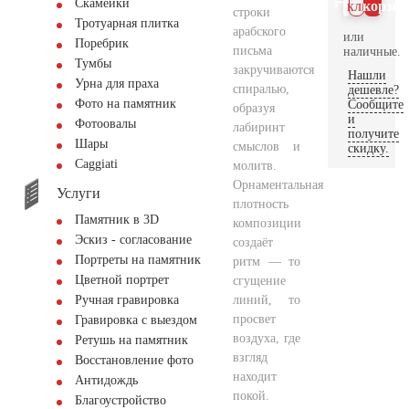
Скамейки
клик
корзин
строки
Тротуарная плитка
арабского
или
Поребрик
письма
наличные.
Тумбы
закручиваются
Нашли
Урна для праха
спиралью,
дешевле?
Фото на памятник
Сообщите
образуя
и
Фотоовалы
лабиринт
получите
Шары
смыслов и
скидку.
Сaggiati
молитв.
Орнаментальная
Услуги
плотность
Памятник в 3D
композиции
Эскиз - согласование
создаёт
Портреты на памятник
ритм — то
Цветной портрет
сгущение
линий, то
Ручная гравировка
просвет
Гравировка с выездом
воздуха, где
Ретушь на памятник
взгляд
Восстановление фото
находит
Антидождь
покой.
Благоустройство