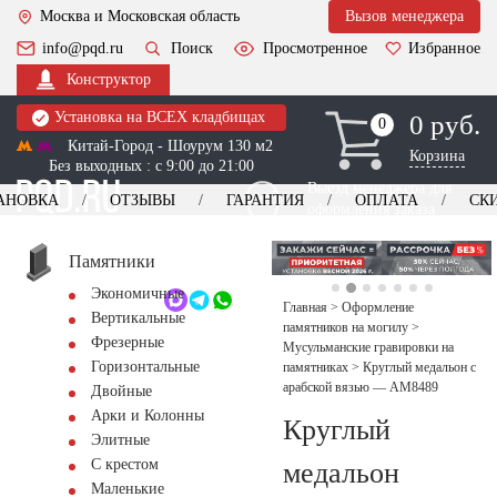
Москва и Московская область
Вызов менеджера
info@pqd.ru
Поиск
Просмотренное
Избранное
Конструктор
Установка на ВСЕХ кладбищах
0 руб.
0
0
Китай-Город - Шоурум 130 м2
Корзина
Без выходных : с 9:00 до 21:00
Выезд менеджера для
АНОВКА
ОТЗЫВЫ
ГАРАНТИЯ
ОПЛАТА
СК
оформления заказа
изготовление
Заказать выезд
памятников
+7 (495) 518-44-23
Памятники
Экономичные
Обратный звонок
Главная
>
Оформление
Вертикальные
памятников на могилу
>
Фрезерные
Мусульманские гравировки на
Горизонтальные
памятниках
>
Круглый медальон с
арабской вязью — AM8489
Двойные
Арки и Колонны
Круглый
Элитные
С крестом
медальон
Маленькие