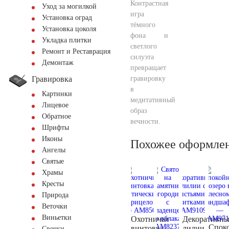
Контрастная
Уход за могилкой
игра
Установка оград
тёмного
Установка цоколя
фона и
Укладка плитки
светлого
Ремонт и Реставрация
силуэта
Демонтаж
превращает
Гравировка
гравировку
в
Картинки
медитативный
Лицевое
образ
Обратное
вечности.
Шрифты
Иконы
Похожее оформле
Ангелы
Святые
Храмы
Кресты
Природа
Веточки
Виньетки
Охотничья
Декоративны
Спок
винтовка
лилии
Свечки