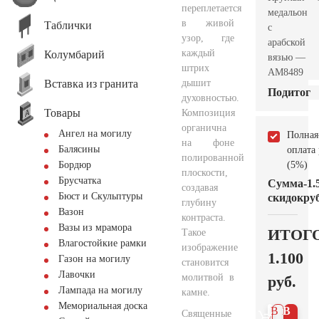
переплетается
медальон
в живой
Таблички
с
узор, где
арабской
каждый
Колумбарий
вязью —
штрих
AM8489
Вставка из гранита
дышит
Подитог
духовностью.
Товары
Композиция
органична
Ангел на могилу
Полная
на фоне
Балясины
оплата
полированной
(5%)
Бордюр
плоскости,
Брусчатка
Сумма
-1.
создавая
Бюст и Скульптуры
скидок
руб
глубину
Вазон
контраста.
Вазы из мрамора
ИТОГ
Такое
Влагостойкие рамки
изображение
1.100
Газон на могилу
становится
Лавочки
молитвой в
руб.
Лампада на могилу
камне.
Мемориальная доска
В 1
В
Священные