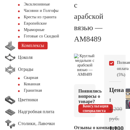
с
Эксклюзивные
Часовни и Голгофы
арабской
Кресты из гранита
Европейские
вязью —
Мраморные
Готовые со Скидкой
AM8489
Комплексы
Цоколя
Полная
оплата
Ограды
(5%)
Сварная
Кованная
Цена
Гранитная
Появились
вопросы о
:
Цветники
товаре?
Консультация
1.200
специалиста
Надгробная плита
руб.
Столики, Лавочки
1.100
Отзывы о компании