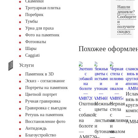
Скамейки
Нашли
Тротуарная плитка
дешевле?
Поребрик
Сообщите
Тумбы
и
получите
Урна для праха
скидку.
Фото на памятник
Фотоовалы
Похожее оформле
Шары
Сaggiati
Услуги
Памятник в 3D
Эскиз - согласование
Портреты на памятник
Исла
Цветной портрет
вязь в
Ручная гравировка
Охотник
Нежные
Черная
кругл
Гравировка с выездом
с
цветы
стела
комп
собакой
с
с
Ретушь на памятник
—
на
листьями
лилиями
AM84
Восстановление фото
болоте
и
и
Антидождь
—
бутонами
овалом
Благоустройство
AM8720
—
—