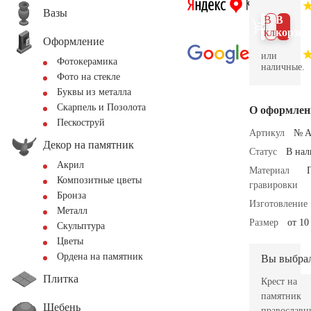
Вазы
В 1
В
клик
корзин
Оформление
или
Фотокерамика
наличные.
Фото на стекле
Буквы из металла
Скарпель и Позолота
О оформлен
Пескоструй
Артикул
№ A
Декор на памятник
Статус
В на
Акрил
Материал
Композитные цветы
гравировки
Бронза
Изготовление
Металл
Размер
от 10
Скульптура
Цветы
Ордена на памятник
Вы выбра
Плитка
Крест на
памятник
Щебень
православн