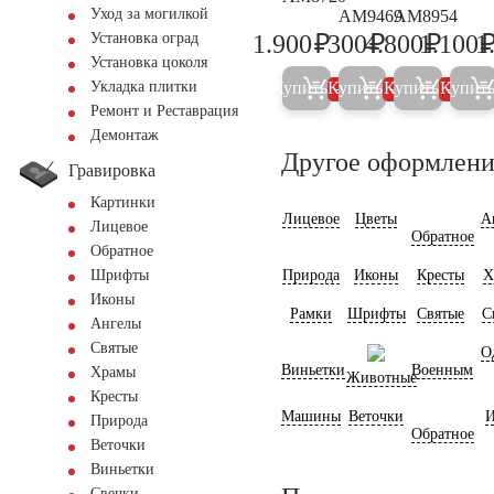
Уход за могилкой
AM9469
AM8954
₽
₽
₽
1.900
300
4.800
1.100
1
Установка оград
2.000
300
5.000
Установка цоколя
Купить
Купить
Купить
Купит
Укладка плитки
5%
5%
5%
Ремонт и Реставрация
Демонтаж
Другое оформлени
Гравировка
Картинки
Лицевое
Цветы
А
Лицевое
Обратное
Обратное
Природа
Иконы
Кресты
Х
Шрифты
Иконы
Рамки
Шрифты
Святые
С
Ангелы
Святые
О
Виньетки
Военным
Храмы
Животные
Кресты
Машины
Веточки
И
Природа
Обратное
Веточки
Виньетки
Свечки