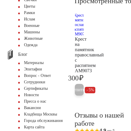
Просмотренные т
Цветы
Рамки
Ислам
Военные
Машины
Животные
Крест
на
Одежда
памятник
Блог
православный
с
Материалы
распятием
Эпитафии
AM9073
Вопрос - Ответ
₽
300
300
Сотрудники
Сертификаты
Купить
5%
Новости
Пресса о нас
Вакансии
Отзывы о нашей
Кладбища Москвы
Города обслуживания
работе
Карта сайта
4,9
из 5