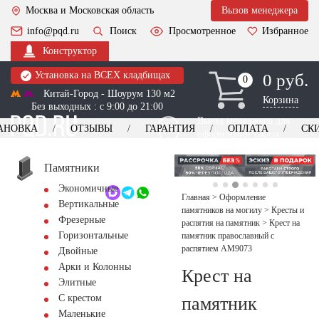
Москва и Московская область
Вызов менеджера
info@pqd.ru
Поиск
Просмотренное
Избранное
Конструктор
Установка на ВСЕХ кладбищах
0 руб.
0
0
Китай-Город - Шоурум 130 м2
Корзина
Без выходных : с 9:00 до 21:00
Выезд менеджера для
АНОВКА
ОТЗЫВЫ
ГАРАНТИЯ
ОПЛАТА
СК
оформления заказа
изготовление
Заказать выезд
памятников
+7 (495) 518-44-23
Памятники
Экономичные
Обратный звонок
Главная
>
Оформление
Вертикальные
памятников на могилу
>
Кресты и
Фрезерные
распятия на памятник
>
Крест на
Горизонтальные
памятник православный с
распятием AM9073
Двойные
Арки и Колонны
Крест на
Элитные
С крестом
памятник
Маленькие