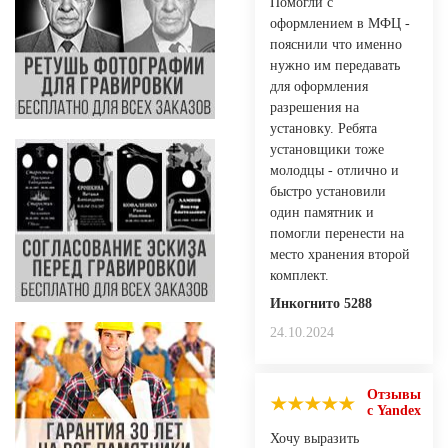
Помогли с
оформлением в МФЦ -
пояснили что именно
нужно им передавать
для оформления
разрешения на
установку. Ребята
установщики тоже
молодцы - отлично и
быстро установили
один памятник и
помогли перенести на
место хранения второй
комплект.
Инкогнито 5288
24.10.2024
Отзывы
с Yandex
Хочу выразить