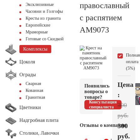
православный
Эксклюзивные
Часовни и Голгофы
с распятием
Кресты из гранита
Европейские
AM9073
Мраморные
Готовые со Скидкой
Комплексы
Полная
Цоколя
оплата
(5%)
Ограды
Цена
Сварная
Появились
Кованная
вопросы о
:
товаре?
Гранитная
Консультация
300
Цветники
специалиста
руб.
Надгробная плита
300
Отзывы о компании
Столики, Лавочки
руб.