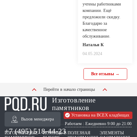
учтены работниками
компании. Ещё
предложили скидку.
Благодарю за
качественное
обслуживание.
Наталья К
04.05.2024
Все отзывы →
Перейти в начало страницы
Изготовление
памятников
Установка на ВСЕХ кладбищах
Вызов менеджера
Работаем : Ежедневно 9:00 до 21:00
+7 (495) 518-44-23
ИЗГОТОВЛЕНИЕ
ПОМОЩЬ В
ПОЛЕЗНАЯ
ЭЛЕМЕНТЫ