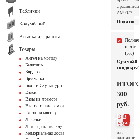
с распятием
Таблички
AM9073
Подитог
Колумбарий
Вставка из гранита
Полная
оплата
Товары
(5%)
Ангел на могилу
Сумма
20
Балясины
скидок
руб
Бордюр
Брусчатка
ИТОГ
Бюст и Скульптуры
300
Вазон
Вазы из мрамора
руб.
Влагостойкие рамки
Газон на могилу
В 1
В
Лавочки
клик
корзин
Лампада на могилу
или
Мемориальная доска
наличные.