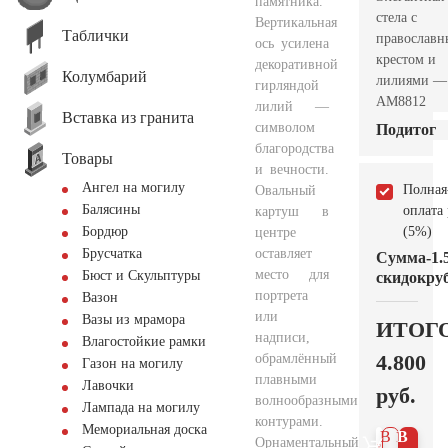
памятника.
стела с
Вертикальная
Таблички
православ
ось усилена
крестом и
декоративной
Колумбарий
лилиями —
гирляндой
AM8812
лилий —
Вставка из гранита
символом
Подитог
благородства
Товары
и вечности.
Ангел на могилу
Полная
Овальный
Балясины
оплата
картуш в
(5%)
Бордюр
центре
оставляет
Брусчатка
Сумма
-1.
место для
Бюст и Скульптуры
скидок
руб
портрета
Вазон
или
Вазы из мрамора
ИТОГ
надписи,
Влагостойкие рамки
4.800
обрамлённый
Газон на могилу
плавными
Лавочки
руб.
волнообразными
Лампада на могилу
контурами.
Мемориальная доска
В 1
В
Орнаментальный