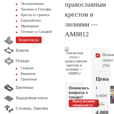
православным
Эксклюзивные
Часовни и Голгофы
крестом и
Кресты из гранита
Европейские
лилиями —
Мраморные
Готовые со Скидкой
AM8812
Комплексы
Цоколя
Полная
оплата
Ограды
(5%)
Сварная
Кованная
Цена
Гранитная
:
Цветники
Появились
вопросы о
5.000
товаре?
Надгробная плита
Консультация
руб.
специалиста
Столики, Лавочки
4.800