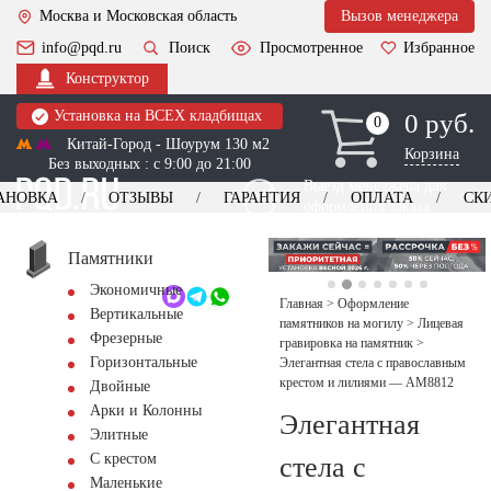
Москва и Московская область
Вызов менеджера
info@pqd.ru
Поиск
Просмотренное
Избранное
Конструктор
Установка на ВСЕХ кладбищах
0 руб.
0
0
Китай-Город - Шоурум 130 м2
Корзина
Без выходных : с 9:00 до 21:00
Выезд менеджера для
АНОВКА
ОТЗЫВЫ
ГАРАНТИЯ
ОПЛАТА
СК
оформления заказа
изготовление
Заказать выезд
памятников
+7 (495) 518-44-23
Памятники
Экономичные
Обратный звонок
Главная
>
Оформление
Вертикальные
памятников на могилу
>
Лицевая
Фрезерные
гравировка на памятник
>
Горизонтальные
Элегантная стела с православным
крестом и лилиями — AM8812
Двойные
Арки и Колонны
Элегантная
Элитные
С крестом
стела с
Маленькие