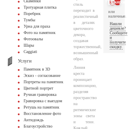
Скамейки
клик
корзин
стиль
Тротуарная плитка
переходит в
или
Поребрик
наличные.
реалистичный
Тумбы
в деталях
Нашли
Урна для праха
дешевле?
цветочного
Фото на памятник
Сообщите
декора,
и
Фотоовалы
создавая
получите
Шары
торжественный,
скидку.
Сaggiati
возвышенный
образ.
Услуги
Линия
Памятник в 3D
креста
Эскиз - согласование
проницает
Портреты на памятник
композицию,
Цветной портрет
разделяя
Ручная гравировка
пространство
Гравировка с выездом
на
Ретушь на памятник
ритмические
Восстановление фото
зоны света
Антидождь
и тени.
Благоустройство
Каждый