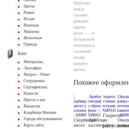
Переходы
Цветы
между
Рамки
стилями
Ислам
рождают
Военные
единое
Машины
целое — от
Животные
абстрактной
Одежда
геометрии к
осязаемой
Блог
жизни
Материалы
каждого
Эпитафии
цветка.
Вопрос - Ответ
Похожее оформле
Сотрудники
Сертификаты
Новости
Пресса о нас
Вакансии
Кладбища Москвы
Гладиолус
Города обслуживания
Скорбящий
Арабская
Овал
с
ангел
каллиграфия
рамка
Карта сайта
распустивш