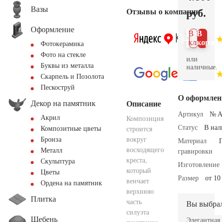
Вазы
руб.
Отзывы о компании
Оформление
В 1
В
клик
корзин
Фотокерамика
Фото на стекле
или
Буквы из металла
наличные.
Скарпель и Позолота
Пескоструй
О оформлен
Декор на памятник
Описание
Артикул
№ A
Акрил
Композиция
Статус
В на
Композитные цветы
строится
вокруг
Бронза
Материал
восходящего
Металл
гравировки
креста,
Скульптура
Изготовление
который
Цветы
Размер
от 10
венчает
Ордена на памятник
верхнюю
Плитка
часть
Вы выбра
силуэта
Щебень
Элегантная