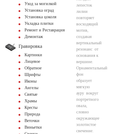
Уход за могилкой
лепесток
Установка оград
лилии
Установка цоколя
повторяет
Укладка плитки
восходящий
Ремонт и Реставрация
мотив,
создавая
Демонтаж
вертикальный
Гравировка
резонанс от
Картинки
основания к
Лицевое
вершине.
Орнаментальный
Обратное
фон
Шрифты
образует
Иконы
мягкую
Ангелы
ауру вокруг
Святые
портретного
Храмы
овала,
Кресты
словно
Природа
окружающее
Веточки
золотистое
Виньетки
свечение.
Свечки