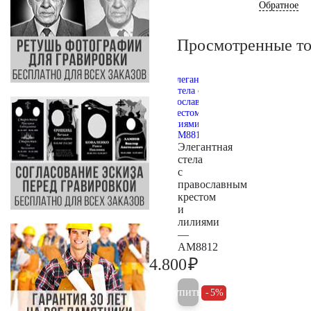
Обратное
Просмотренные т
Элегантная
стела
с
православным
крестом
и
лилиями
—
AM8812
₽
4.800
5.000
Купить
5%