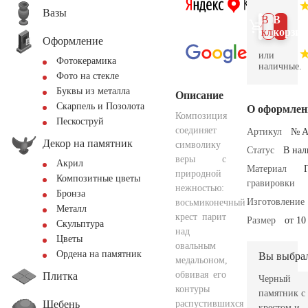
Вазы
В 1
В
клик
корзин
Оформление
или
Фотокерамика
наличные.
Фото на стекле
Буквы из металла
Описание
Скарпель и Позолота
О оформлен
Композиция
Пескоструй
соединяет
Артикул
№ A
Декор на памятник
символику
Статус
В на
веры с
Акрил
Материал
природной
Композитные цветы
гравировки
нежностью:
Бронза
Изготовление
восьмиконечный
Металл
крест парит
Размер
от 10
Скульптура
над
Цветы
овальным
Ордена на памятник
Вы выбра
медальоном,
обвивая его
Плитка
Черный
контуры
памятник с
Щебень
распустившихся
крестом и