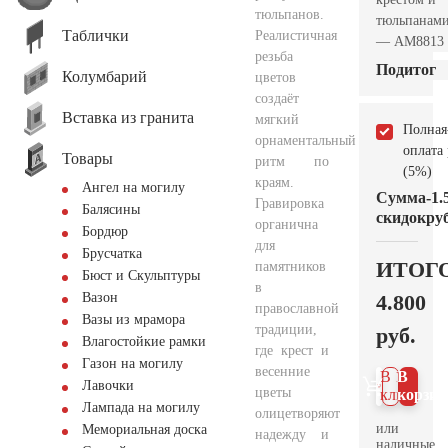
тюльпанов.
тюльпанам
Таблички
Реалистичная
— AM8813
резьба
Подитог
Колумбарий
цветов
создаёт
Вставка из гранита
мягкий
Полная
орнаментальный
оплата
Товары
ритм по
(5%)
краям.
Ангел на могилу
Сумма
-1.
Гравировка
Балясины
скидок
руб
органична
Бордюр
для
Брусчатка
ИТОГ
памятников
Бюст и Скульптуры
в
4.800
Вазон
православной
Вазы из мрамора
традиции,
руб.
Влагостойкие рамки
где крест и
Газон на могилу
весенние
В 1
В
Лавочки
цветы
клик
корзин
Лампада на могилу
олицетворяют
или
Мемориальная доска
надежду и
наличные.