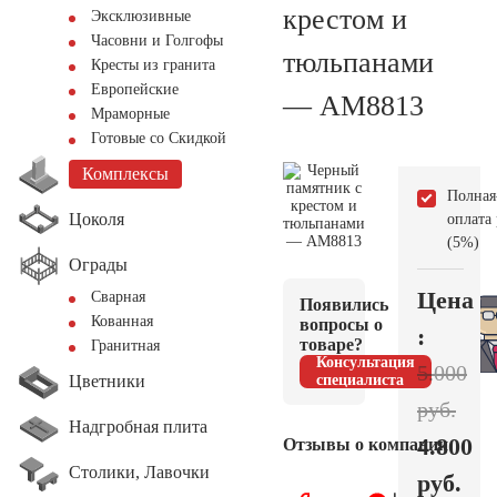
крестом и
Эксклюзивные
Часовни и Голгофы
тюльпанами
Кресты из гранита
Европейские
— AM8813
Мраморные
Готовые со Скидкой
Комплексы
Полная
Цоколя
оплата
(5%)
Ограды
Цена
Сварная
Появились
Кованная
вопросы о
:
товаре?
Гранитная
Консультация
5.000
Цветники
специалиста
руб.
Надгробная плита
4.800
Отзывы о компании
Столики, Лавочки
руб.