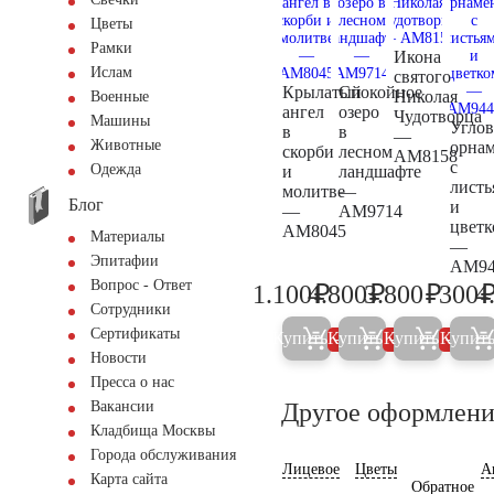
Цветы
Рамки
Икона
Ислам
святого
Крылатый
Спокойное
Николая
Военные
ангел
озеро
Чудотворца
Машины
Угло
в
в
—
Животные
орна
скорби
лесном
AM8158
с
Одежда
и
ландшафте
листь
молитве
—
Блог
и
—
AM9714
цветк
AM8045
Материалы
—
Эпитафии
AM94
Вопрос - Ответ
₽
₽
₽
1.100
4.800
3.800
300
4
1.200
5.000
4.000
Сотрудники
Сертификаты
Купить
Купить
Купить
Купит
5%
5%
5%
Новости
Пресса о нас
Другое оформлени
Вакансии
Кладбища Москвы
Города обслуживания
Лицевое
Цветы
А
Карта сайта
Обратное