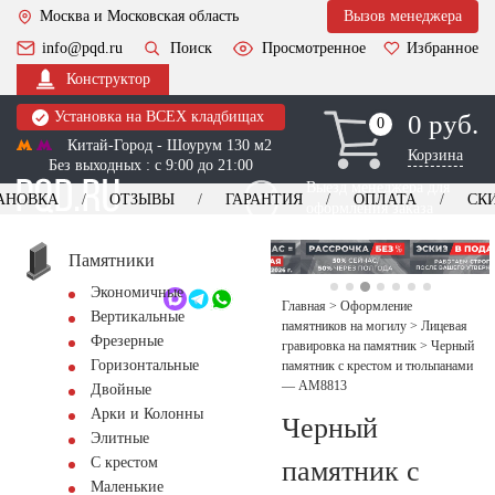
Москва и Московская область
Вызов менеджера
info@pqd.ru
Поиск
Просмотренное
Избранное
Конструктор
Установка на ВСЕХ кладбищах
0 руб.
0
0
Китай-Город - Шоурум 130 м2
Корзина
Без выходных : с 9:00 до 21:00
Выезд менеджера для
АНОВКА
ОТЗЫВЫ
ГАРАНТИЯ
ОПЛАТА
СК
оформления заказа
изготовление
Заказать выезд
памятников
+7 (495) 518-44-23
Памятники
Экономичные
Обратный звонок
Главная
>
Оформление
Вертикальные
памятников на могилу
>
Лицевая
Фрезерные
гравировка на памятник
>
Черный
Горизонтальные
памятник с крестом и тюльпанами
— AM8813
Двойные
Арки и Колонны
Черный
Элитные
С крестом
памятник с
Маленькие