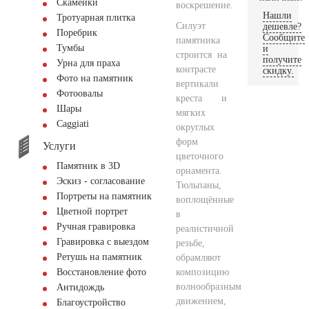
Скамейки
воскрешение.
Нашли
Тротуарная плитка
Силуэт
дешевле?
Поребрик
Сообщите
памятника
Тумбы
и
строится на
получите
Урна для праха
контрасте
скидку.
Фото на памятник
вертикали
Фотоовалы
креста и
Шары
мягких
Сaggiati
округлых
форм
Услуги
цветочного
Памятник в 3D
орнамента.
Эскиз - согласование
Тюльпаны,
Портреты на памятник
воплощённые
Цветной портрет
в
Ручная гравировка
реалистичной
Гравировка с выездом
резьбе,
Ретушь на памятник
обрамляют
композицию
Восстановление фото
волнообразным
Антидождь
движением,
Благоустройство