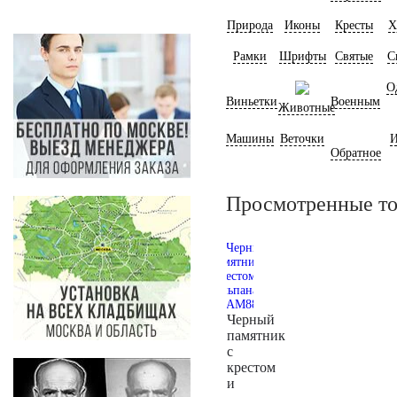
Природа
Иконы
Кресты
Х
Рамки
Шрифты
Святые
С
О
Виньетки
Военным
Животные
Машины
Веточки
И
Обратное
Просмотренные т
Черный
памятник
с
крестом
и