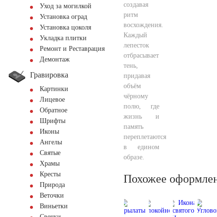
создавая
Уход за могилкой
ритм
Установка оград
восхождения.
Установка цоколя
Каждый
Укладка плитки
лепесток
Ремонт и Реставрация
отбрасывает
Демонтаж
тень,
Гравировка
придавая
объём
Картинки
чёрному
Лицевое
полю, где
Обратное
жизнь и
Шрифты
память
Иконы
переплетаются
Ангелы
в едином
Святые
образе.
Храмы
Кресты
Похожее оформле
Природа
Веточки
Виньетки
Свечки