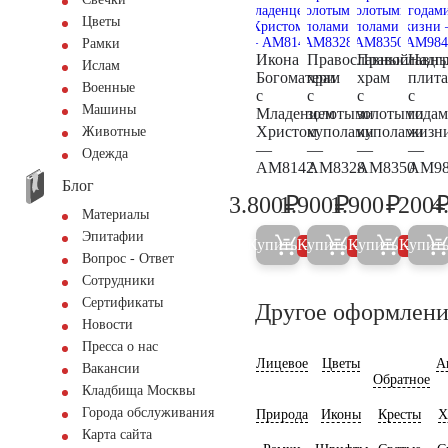
Цветы
Рамки
Икона
Православный
Православн
Надг
Ислам
Богоматери
храм
храм
плита
Военные
с
с
с
с
Машины
Младенцем
золотыми
золотыми
года
Христом
куполами
куполами
жизн
Животные
—
—
—
—
Одежда
AM8142
AM8328
AM8350
AM98
Блог
₽
₽
₽
3.800
1.900
1.900
200
4
4.000
2.000
2.000
Материалы
Эпитафии
Купить
Купить
Купить
Купит
5%
5%
5%
Вопрос - Ответ
Сотрудники
Сертификаты
Другое оформлени
Новости
Пресса о нас
Лицевое
Цветы
А
Вакансии
Обратное
Кладбища Москвы
Города обслуживания
Природа
Иконы
Кресты
Х
Карта сайта