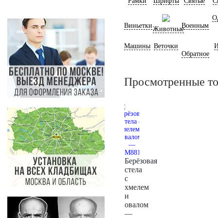
Рамки
Шрифты
Святые
С
О
Виньетки
Военным
Животные
Машины
Веточки
И
Обратное
Просмотренные т
Берёзовая
стела
с
хмелем
и
овалом
—