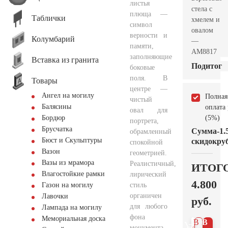
листья
стела с
плюща —
Таблички
хмелем и
символ
овалом
верности и
Колумбарий
—
памяти,
AM8817
заполняющие
Вставка из гранита
Подитог
боковые
поля. В
Товары
центре —
Ангел на могилу
Полная
чистый
Балясины
оплата
овал для
(5%)
Бордюр
портрета,
Брусчатка
Сумма
-1.
обрамленный
Бюст и Скульптуры
скидок
руб
спокойной
Вазон
геометрией.
Вазы из мрамора
Реалистичный,
ИТОГ
Влагостойкие рамки
лирический
4.800
стиль
Газон на могилу
органичен
Лавочки
руб.
для любого
Лампада на могилу
фона
Мемориальная доска
В 1
В
монумента.