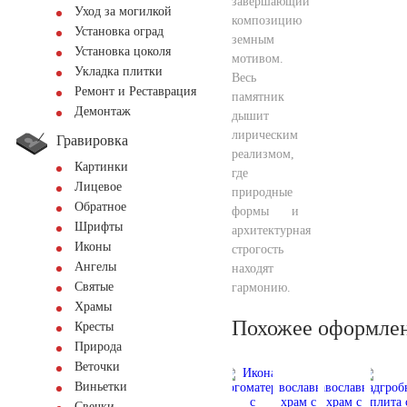
завершающий
Уход за могилкой
композицию
Установка оград
земным
Установка цоколя
мотивом.
Укладка плитки
Весь
Ремонт и Реставрация
памятник
Демонтаж
дышит
лирическим
Гравировка
реализмом,
Картинки
где
Лицевое
природные
Обратное
формы и
Шрифты
архитектурная
Иконы
строгость
Ангелы
находят
Святые
гармонию.
Храмы
Похожее оформле
Кресты
Природа
Веточки
Виньетки
Свечки