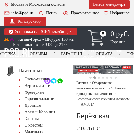
Москва и Московская область
Вызов менеджера
info@pqd.ru
Поиск
Просмотренное
Избранное
Конструктор
Установка на ВСЕХ кладбищах
0 руб.
0
0
Китай-Город - Шоурум 130 м2
Корзина
Без выходных : с 9:00 до 21:00
Выезд менеджера для
АНОВКА
ОТЗЫВЫ
ГАРАНТИЯ
ОПЛАТА
СК
оформления заказа
изготовление
Заказать выезд
памятников
+7 (495) 518-44-23
Памятники
Экономичные
Обратный звонок
Главная
>
Оформление
Вертикальные
памятников на могилу
>
Лицевая
Фрезерные
гравировка на памятник
>
Горизонтальные
Берёзовая стела с хмелем и овалом
— AM8817
Двойные
Арки и Колонны
Берёзовая
Элитные
С крестом
стела с
Маленькие