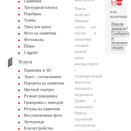
Скамейки
клик
корзин
Тротуарная плитка
Хмель
или
Поребрик
оплетает
наличные.
Тумбы
боковые
Нашли
Урна для праха
грани, его
дешевле?
листья и
Фото на памятник
Сообщите
и
шишечки
Фотоовалы
получите
создают
Шары
скидку.
живой
Сaggiati
ритм,
Услуги
контрастируя
с
Памятник в 3D
геометрической
Эскиз - согласование
ясностью
Портреты на памятник
овального
Цветной портрет
медальона.
Ручная гравировка
Травы у
Гравировка с выездом
подножия
Ретушь на памятник
берёзы —
Восстановление фото
скромный
Антидождь
натурализм,
Благоустройство