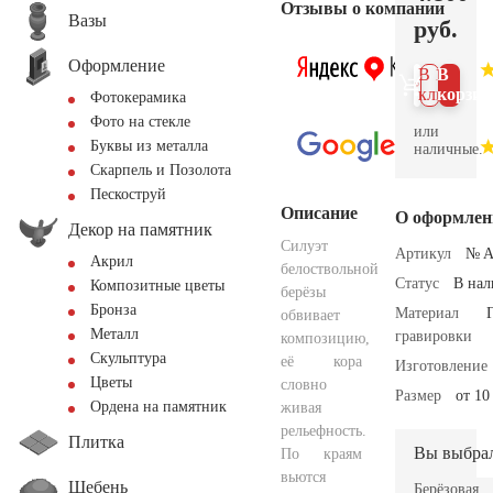
Отзывы о компании
Вазы
руб.
Оформление
В 1
В
клик
корзин
Фотокерамика
Фото на стекле
или
Буквы из металла
наличные.
Скарпель и Позолота
Пескоструй
Описание
О оформлен
Декор на памятник
Силуэт
Артикул
№ A
Акрил
белоствольной
Статус
В на
Композитные цветы
берёзы
Бронза
Материал
обвивает
Металл
гравировки
композицию,
Скульптура
её кора
Изготовление
Цветы
словно
Размер
от 10
Ордена на памятник
живая
рельефность.
Плитка
Вы выбра
По краям
вьются
Щебень
Берёзовая