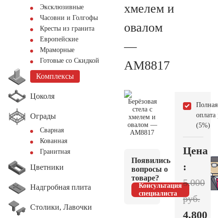
хмелем и
Эксклюзивные
Часовни и Голгофы
овалом
Кресты из гранита
Европейские
—
Мраморные
Готовые со Скидкой
AM8817
Комплексы
Цоколя
Полная
оплата
Ограды
(5%)
Сварная
Кованная
Цена
Гранитная
Появились
:
Цветники
вопросы о
товаре?
5.000
Консультация
Надгробная плита
специалиста
руб.
Столики, Лавочки
4.800