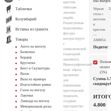
Вы выбра
крестом,
обвитым
Таблички
Чёрная
5
лентами
стела с
скорби.
Колумбарий
ангелом
Реалистичная
и
моделировка
Вставка из гранита
крестом
фигуры
—
контрастирует
Товары
AM8854
с
Ангел на могилу
Подитог
символической
Балясины
геометрией
Бордюр
орнамента.
Полная
Брусчатка
Иконографический
оплата
Бюст и Скульптуры
язык образа
(5%)
Вазон
органичен
Сумма
-1.
Вазы из мрамора
для
скидок
руб
Влагостойкие рамки
памятников
Газон на могилу
христианской
ИТОГ
Лавочки
традиции,
создавая
Лампада на могилу
4.800
пространство
Мемориальная доска