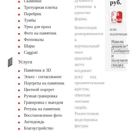
духовного
руб.
Скамейки
утешения в
Тротуарная плитка
единстве
Поребрик
В 1
В
формы.
клик
корзин
Тумбы
Урна для праха
Композиция
или
Фото на памятник
разворачивается
наличные.
Фотоовалы
в
Нашли
вертикальный
Шары
дешевле?
Сообщите
овал:
Сaggiati
и
крылатый
получите
Услуги
ангел
скидку.
Памятник в 3D
воздевает
руку над
Эскиз - согласование
орнаментальным
Портреты на памятник
крестом,
Цветной портрет
обвитым
Ручная гравировка
лентами
Гравировка с выездом
скорби.
Ретушь на памятник
Реалистичная
Восстановление фото
моделировка
Антидождь
фигуры
Благоустройство