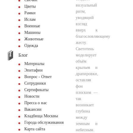
визуальный
Цветы
ритм,
Рамки
уводящий
Ислам
взгляд
Военные
вверх к
Машины
благословляющему
Животные
жесту.
Одежда
Светотень
Блог
моделирует
объём
Материалы
крыльев и
Эпитафии
драпировки,
Вопрос - Ответ
оставляя
Сотрудники
фон
Сертификаты
плоским —
Новости
так
Пресса о нас
возникает
Вакансии
глубина
Кладбища Москвы
между
Города обслуживания
земным и
Карта сайта
небесным.