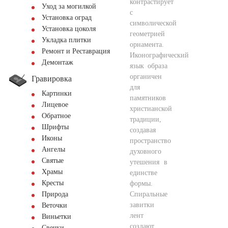
контрастирует
Уход за могилкой
с
Установка оград
символической
Установка цоколя
геометрией
Укладка плитки
орнамента.
Ремонт и Реставрация
Иконографический
Демонтаж
язык образа
органичен
Гравировка
для
Картинки
памятников
Лицевое
христианской
Обратное
традиции,
Шрифты
создавая
Иконы
пространство
Ангелы
духовного
Святые
утешения в
Храмы
единстве
Кресты
формы.
Спиральные
Природа
завитки
Веточки
лент
Виньетки
создают
Свечки