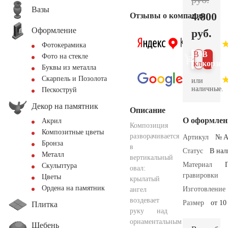
Вазы
4.800
Отзывы о компании
Оформление
руб.
Фотокерамика
В 1
В
Фото на стекле
клик
корзин
Буквы из металла
Скарпель и Позолота
или
наличные.
Пескоструй
Декор на памятник
Описание
О оформлен
Акрил
Композиция
Композитные цветы
разворачивается
Артикул
№ A
Бронза
в
Статус
В на
Металл
вертикальный
Материал
Скульптура
овал:
гравировки
Цветы
крылатый
Ордена на памятник
Изготовление
ангел
воздевает
Размер
от 10
Плитка
руку над
орнаментальным
Щебень