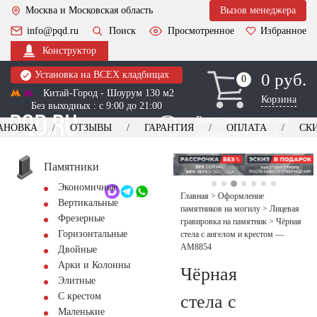
Москва и Московская область
Вызов менеджера
info@pqd.ru
Поиск
Просмотренное
Избранное
Конструктор
Установка на ВСЕХ кладбищах
0 руб.
0
0
Китай-Город - Шоурум 130 м2
Корзина
Без выходных : с 9:00 до 21:00
Выезд менеджера для
АНОВКА
ОТЗЫВЫ
ГАРАНТИЯ
ОПЛАТА
СК
оформления заказа
изготовление
Заказать выезд
памятников
+7 (495) 518-44-23
Памятники
Экономичные
Обратный звонок
Главная
>
Оформление
Вертикальные
памятников на могилу
>
Лицевая
Фрезерные
гравировка на памятник
>
Чёрная
Горизонтальные
стела с ангелом и крестом —
AM8854
Двойные
Арки и Колонны
Чёрная
Элитные
С крестом
стела с
Маленькие