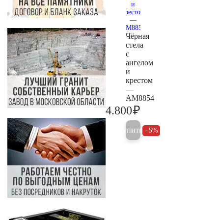
Чёрная
стела
с
ангелом
и
крестом
—
AM8854
₽
4.800
5.000
Купить
5%