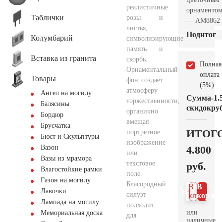
реалистичные
орнаменто
Таблички
розы и
— AM8862
листья,
Подитог
Колумбарий
символизирующие
память и
Вставка из гранита
скорбь.
Полная
Орнаментальный
оплата
Товары
фон создаёт
(5%)
атмосферу
Ангел на могилу
Сумма
-1.
торжественности,
Балясины
скидок
руб
органично
Бордюр
вмещая
Брусчатка
ИТОГ
портретное
Бюст и Скульптуры
изображение
4.800
Вазон
или
Вазы из мрамора
текстовое
руб.
Влагостойкие рамки
поле.
Газон на могилу
Благородный
В 1
В
Лавочки
силуэт
клик
корзин
Лампада на могилу
подходит
или
Мемориальная доска
для
наличные.