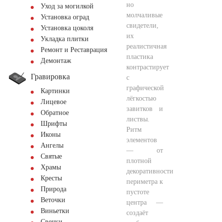
но
Уход за могилкой
молчаливые
Установка оград
свидетели,
Установка цоколя
их
Укладка плитки
реалистичная
Ремонт и Реставрация
пластика
Демонтаж
контрастирует
Гравировка
с
графической
Картинки
лёгкостью
Лицевое
завитков и
Обратное
листвы.
Шрифты
Ритм
Иконы
элементов
Ангелы
— от
Святые
плотной
Храмы
декоративности
Кресты
периметра к
Природа
пустоте
Веточки
центра —
Виньетки
создаёт
Свечки