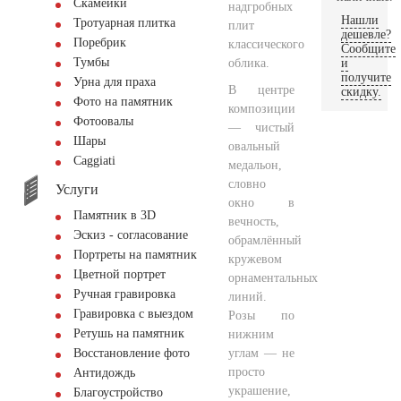
Скамейки
надгробных
Нашли
Тротуарная плитка
плит
дешевле?
Поребрик
классического
Сообщите
Тумбы
облика.
и
получите
Урна для праха
В центре
скидку.
Фото на памятник
композиции
Фотоовалы
— чистый
Шары
овальный
Сaggiati
медальон,
словно
Услуги
окно в
Памятник в 3D
вечность,
Эскиз - согласование
обрамлённый
Портреты на памятник
кружевом
Цветной портрет
орнаментальных
Ручная гравировка
линий.
Гравировка с выездом
Розы по
Ретушь на памятник
нижним
углам — не
Восстановление фото
просто
Антидождь
украшение,
Благоустройство