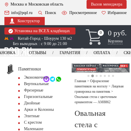
Москва и Московская область
Вызов менеджера
info@pqd.ru
Поиск
Просмотренное
Избранное
Конструктор
Установка на ВСЕХ кладбищах
0 руб.
0
0
Китай-Город - Шоурум 130 м2
Корзина
Без выходных : с 9:00 до 21:00
Выезд менеджера для
АНОВКА
ОТЗЫВЫ
ГАРАНТИЯ
ОПЛАТА
СК
оформления заказа
изготовление
Заказать выезд
памятников
+7 (495) 518-44-23
Памятники
Экономичные
Обратный звонок
Главная
>
Оформление
Вертикальные
памятников на могилу
>
Лицевая
Фрезерные
гравировка на памятник
>
Горизонтальные
Овальная стела с цветочным
орнаментом — AM8862
Двойные
Арки и Колонны
Овальная
Элитные
С крестом
стела с
Маленькие