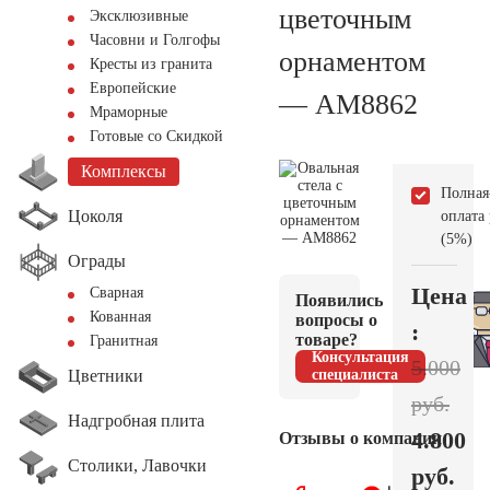
цветочным
Эксклюзивные
Часовни и Голгофы
орнаментом
Кресты из гранита
Европейские
— AM8862
Мраморные
Готовые со Скидкой
Комплексы
Полная
Цоколя
оплата
(5%)
Ограды
Цена
Сварная
Появились
Кованная
вопросы о
:
товаре?
Гранитная
Консультация
5.000
Цветники
специалиста
руб.
Надгробная плита
4.800
Отзывы о компании
Столики, Лавочки
руб.