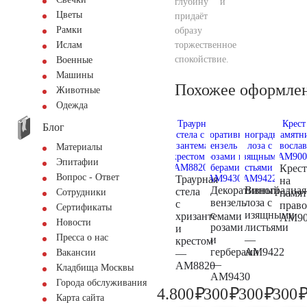
глубину и
Цветы
придаёт
Рамки
образу
торжественное
Ислам
спокойствие.
Военные
Машины
Похожее оформле
Животные
Одежда
Блог
Материалы
Эпитафии
Крест
Вопрос - Ответ
Траурная
на
Декоративный
Виноградная
стела
памя
Сотрудники
вензель
лоза с
с
прав
Сертификаты
с
изящными
хризантемами
AM90
Новости
розами
листьями
и
Пресса о нас
и
—
крестом
герберами
AM9422
—
Вакансии
—
AM8820
Кладбища Москвы
AM9430
Города обслуживания
₽
₽
₽
4.800
300
300
300
5.000
300
300
Карта сайта