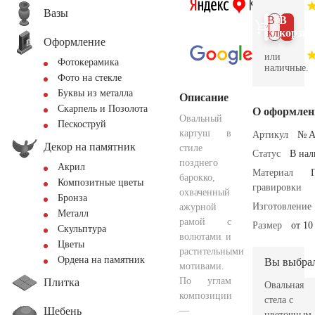
Вазы
В 1
В
клик
корзин
Оформление
или
Фотокерамика
наличные.
Фото на стекле
Буквы из металла
Описание
Скарпель и Позолота
О оформлен
Овальный
Пескоструй
картуш в
Артикул
№ A
Декор на памятник
стиле
Статус
В на
позднего
Акрил
Материал
барокко,
Композитные цветы
гравировки
охваченный
Бронза
Изготовление
ажурной
Металл
рамой с
Размер
от 10
Скульптура
волютами и
Цветы
растительными
Ордена на памятник
Вы выбра
мотивами.
По углам
Плитка
Овальная
композиции
стела с
Щебень
—
цветочным