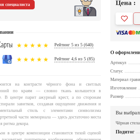
Цена :
ия специалиста
пании
Рейтинг 5 из 5 (640)
О оформлен
Рейтинг 4,6 из 5 (85)
Артикул
Статус
Материал грав
роится на контрасте чёрного фона и светлых
Изготовление
иний по краям — словно ткань колышется в
Размер
е. В центре парит ажурный крест, а по сторонам
спирали завитков, создавая ощущение движения и
аментальный стиль с элементами символизма
Вы выбрал
ртретной части мемориала — здесь достаточно места
Чёрная стел
я ритма декора.
Подитог
он в центре композиции становится тихой сценой
расцветает портретное изображение, обрамленное