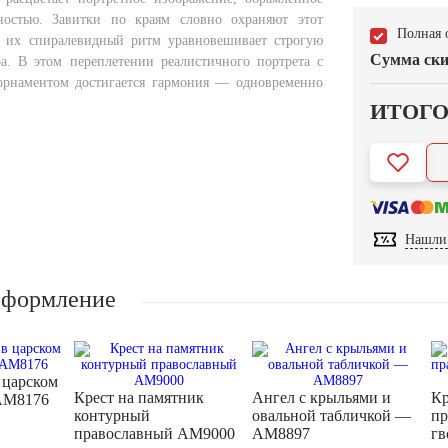
остью. Завитки по краям словно охраняют этот
Полная 
, их спиралевидный ритм уравновешивает строгую
Сумма ски
а. В этом переплетении реалистичного портрета с
орнаментом достигается гармония — одновременно
ИТОГ
Нашли 
оформление
 царском
Крест на памятник
Ангел с крыльями и
Кр
AM8176
контурный
овальной табличкой —
пр
православный AM9000
AM8897
гв