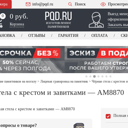
жера
info@pqd.ru
Поиск
Просмотре
Выезд мене
0 руб.
0
0
оформления
изготовление
Корзина
Заказать вы
памятников
АНОВКА
ОТЗЫВЫ
ГАРАНТИЯ
ОПЛАТА
СК
е памятников на могилу
>
Лицевая гравировка на памятник
>
Чёрная стела с крестом
тела с крестом и завитками — AM8870
Полная 
опросы о товаре?