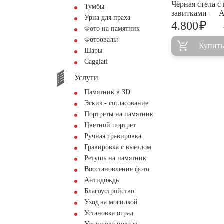
Чёрная стела с
Тумбы
завитками — 
Урна для праха
₽
4.800
Фото на памятник
Фотоовалы
Купить
Шары
Сaggiati
Услуги
Памятник в 3D
Эскиз - согласование
Портреты на памятник
Цветной портрет
Ручная гравировка
Гравировка с выездом
Ретушь на памятник
Восстановление фото
Антидождь
Благоустройство
Уход за могилкой
Установка оград