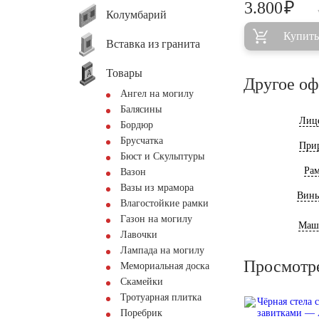
₽
3.800
Колумбарий
Купить
Вставка из гранита
Товары
Другое о
Ангел на могилу
Балясины
Лиц
Бордюр
Брусчатка
При
Бюст и Скульптуры
Ра
Вазон
Вазы из мрамора
Винь
Влагостойкие рамки
Газон на могилу
Маш
Лавочки
Лампада на могилу
Просмотр
Мемориальная доска
Скамейки
Тротуарная плитка
Поребрик