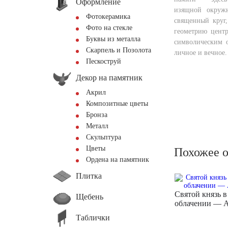
Оформление
изящной окружн
Фотокерамика
священный круг
Фото на стекле
геометрию центр
Буквы из металла
символическим 
Скарпель и Позолота
личное и вечное.
Пескоструй
Декор на памятник
Акрил
Композитные цветы
Бронза
Металл
Скульптура
Цветы
Похожее 
Ордена на памятник
Плитка
Святой князь в
Щебень
облачении — 
Таблички