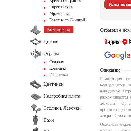
Кресты из гранита
Консультац
Европейские
Мраморные
Готовые со Скидкой
Комплексы
Отзывы о ком
Цоколя
Ограды
Сварная
Кованная
Описание
Гранитная
Композиция ст
Цветники
волнующихся л
невидимом ветр
Надгробная плита
раскручиваются 
лёгкости. Орн
Столики, Лавочки
органичен для по
для развёртывани
Вазы
Овальный медаль
памяти — здесь 