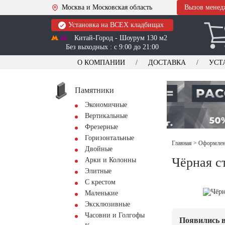
Москва и Московская область
Вызов менед
Установка на ВСЕХ кладбищах
Китай-Город - Шоурум 130 м2
Без выходных : с 9:00 до 21:00
О КОМПАНИИ
ДОСТАВКА
УСТ
Памятники
Экономичные
Вертикальные
Фрезерные
Горизонтальные
Главная
>
Оформлени
Двойные
Чёрная с
Арки и Колонны
Элитные
С крестом
Маленькие
Эксклюзивные
Часовни и Голгофы
Появились в