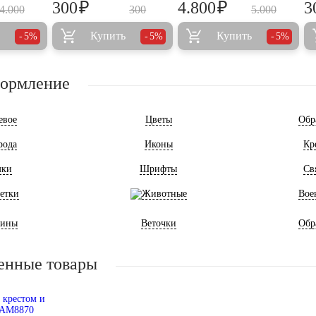
₽
₽
300
4.800
3
4.000
300
5.000
Купить
Купить
5%
5%
5%
формление
евое
Цветы
Обр
рода
Иконы
Кр
мки
Шрифты
Св
етки
Животные
Вое
ины
Веточки
Обр
енные товары