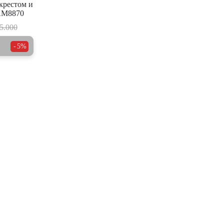
 крестом и
AM8870
5.000
5%