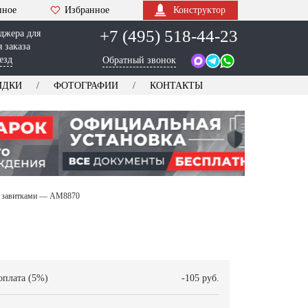
нное
Избранное
Конструктор
+7 (495) 518-44-23
джера для
 заказа
езд
Обратный звонок
ИДКИ
ФОТОГРАФИИ
КОНТАКТЫ
 и завитками — AM8870
оплата (5%)
-105 руб.