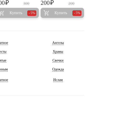
₽
₽
00
200
300
200
Купить
Купить
5%
5%
атное
Ангелы
есты
Храмы
ятые
Свечки
нным
Одежда
атное
Ислам