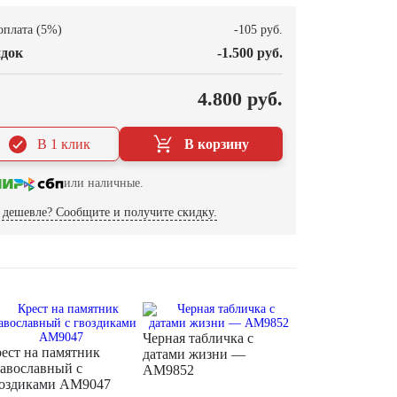
оплата (5%)
-105 руб.
док
-1.500 руб.
О
4.800 руб.
В 1 клик
В корзину
или наличные.
дешевле? Сообщите и получите скидку.
Черная табличка с
ест на памятник
датами жизни —
авославный с
AM9852
оздиками AM9047