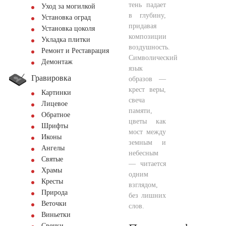
тень падает
Уход за могилкой
в глубину,
Установка оград
придавая
Установка цоколя
композиции
Укладка плитки
воздушность.
Ремонт и Реставрация
Символический
Демонтаж
язык
Гравировка
образов —
крест веры,
Картинки
свеча
Лицевое
памяти,
Обратное
цветы как
Шрифты
мост между
Иконы
земным и
Ангелы
небесным
Святые
— читается
Храмы
одним
Кресты
взглядом,
Природа
без лишних
Веточки
слов.
Виньетки
Свечки