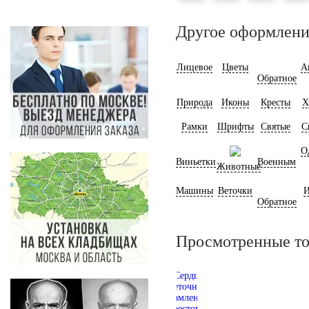
Другое оформлени
Лицевое
Цветы
А
Обратное
Природа
Иконы
Кресты
Х
Рамки
Шрифты
Святые
С
О
Виньетки
Военным
Животные
Машины
Веточки
И
Обратное
Просмотренные т