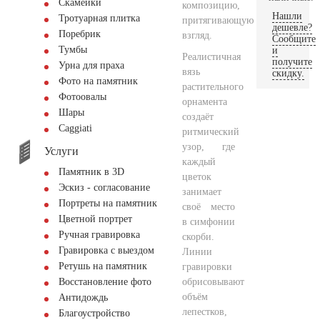
Скамейки
композицию,
Нашли
Тротуарная плитка
притягивающую
дешевле?
Поребрик
взгляд.
Сообщите
Тумбы
и
Реалистичная
получите
Урна для праха
вязь
скидку.
Фото на памятник
растительного
Фотоовалы
орнамента
Шары
создаёт
Сaggiati
ритмический
узор, где
Услуги
каждый
Памятник в 3D
цветок
Эскиз - согласование
занимает
Портреты на памятник
своё место
Цветной портрет
в симфонии
Ручная гравировка
скорби.
Гравировка с выездом
Линии
Ретушь на памятник
гравировки
обрисовывают
Восстановление фото
объём
Антидождь
лепестков,
Благоустройство