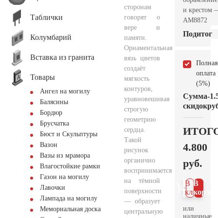
сторонам
и крестом 
Таблички
говорят о
AM8872
вере и
Подитог
Колумбарий
памяти.
Орнаментальная
Вставка из гранита
вязь цветов
Полная
создаёт
оплата
Товары
мягкость
(5%)
контуров,
Ангел на могилу
Сумма
-1.
уравновешивая
Балясины
скидок
руб
строгую
Бордюр
геометрию
Брусчатка
ИТОГ
сердца.
Бюст и Скульптуры
Такой
4.800
Вазон
рисунок
Вазы из мрамора
органично
руб.
Влагостойкие рамки
воспринимается
Газон на могилу
на тёмной
В 1
В
Лавочки
поверхности
клик
корзин
Лампада на могилу
— образует
или
Мемориальная доска
центральную
наличные.