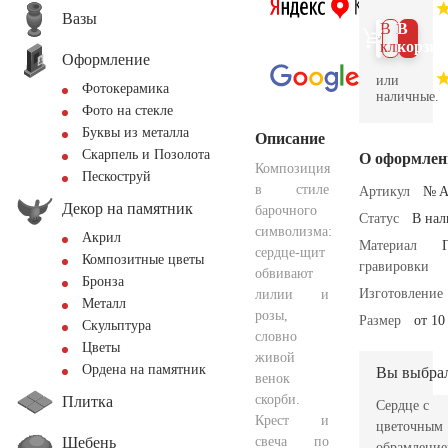
Вазы
В 1
В
клик
корзин
Оформление
или
Фотокерамика
наличные.
Фото на стекле
Буквы из металла
Описание
Скарпель и Позолота
О оформлен
Композиция
Пескоструй
в стиле
Артикул
№ A
Декор на памятник
барочного
Статус
В на
символизма:
Акрил
Материал
сердце-щит
Композитные цветы
гравировки
обвивают
Бронза
Изготовление
лилии и
Металл
розы,
Размер
от 10
Скульптура
словно
Цветы
живой
Ордена на памятник
Вы выбра
венок
скорби.
Плитка
Сердце с
Крест и
цветочным
Щебень
свеча по
обрамлени