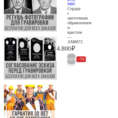
Сердце
с
цветочным
обрамлением
и
крестом
—
AM8872
₽
4.800
5.000
Купить
5%