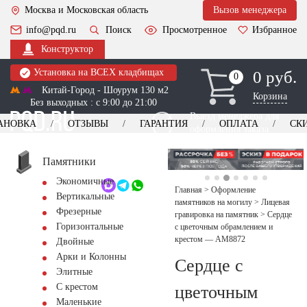
Москва и Московская область
Вызов менеджера
info@pqd.ru
Поиск
Просмотренное
Избранное
Конструктор
Установка на ВСЕХ кладбищах
0 руб.
0
0
Китай-Город - Шоурум 130 м2
Корзина
Без выходных : с 9:00 до 21:00
Выезд менеджера для
АНОВКА
ОТЗЫВЫ
ГАРАНТИЯ
ОПЛАТА
СК
оформления заказа
изготовление
Заказать выезд
памятников
+7 (495) 518-44-23
Памятники
Экономичные
Обратный звонок
Главная
>
Оформление
Вертикальные
памятников на могилу
>
Лицевая
Фрезерные
гравировка на памятник
>
Сердце
Горизонтальные
с цветочным обрамлением и
крестом — AM8872
Двойные
Арки и Колонны
Сердце с
Элитные
С крестом
цветочным
Маленькие