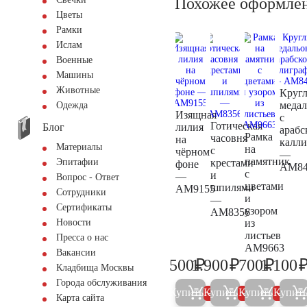
Похожее оформле
Цветы
Рамки
Ислам
Военные
Машины
Животные
Круг
медал
Одежда
Изящная
с
Готическая
Блог
лилия
арабс
Рамка
часовня
на
калл
Материалы
на
с
чёрном
—
памятник
крестами
Эпитафии
фоне
AM84
с
и
—
Вопрос - Ответ
цветами
шпилями
AM9155
Сотрудники
и
—
Сертификаты
узором
AM8356
из
Новости
листьев
Пресса о нас
AM9663
Вакансии
₽
₽
₽
500
1.900
700
1.100
500
2.000
700
Кладбища Москвы
Города обслуживания
Купить
Купить
Купить
Купит
5%
5%
5%
Карта сайта