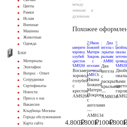
между
Цветы
земным и
Рамки
духовным.
Ислам
Военные
Похожее оформле
Машины
Животные
Одежда
Блог
Материалы
Два
Эпитафии
Восьмеричный
Двой
ангела
Вопрос - Ответ
хоровод
овал
с
Икона
Сотрудники
голубей
с
раскрытыми
Божией
с
цвет
Сертификаты
крыльями
Матери
крестом
гирл
—
Новости
Покрова
AM9266
AM92
AM8034
Пресса о нас
с
Вакансии
ангелами
—
Кладбища Москвы
AM8134
Города обслуживания
₽
₽
₽
4.800
3.800
1.100
4.800
1
5.000
4.000
1.200
Карта сайта