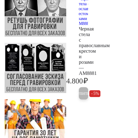
Черная
стела
с
православным
крестом
и
розами
—
AM8881
₽
4.800
5.000
Купить
5%