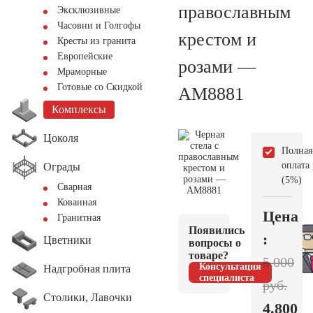
православным
Эксклюзивные
Часовни и Голгофы
крестом и
Кресты из гранита
Европейские
розами —
Мраморные
Готовые со Скидкой
AM8881
Комплексы
Цоколя
Полная
оплата
Ограды
(5%)
Сварная
Кованная
Цена
Гранитная
Появились
:
Цветники
вопросы о
товаре?
5.000
Консультация
Надгробная плита
специалиста
руб.
Столики, Лавочки
4.800