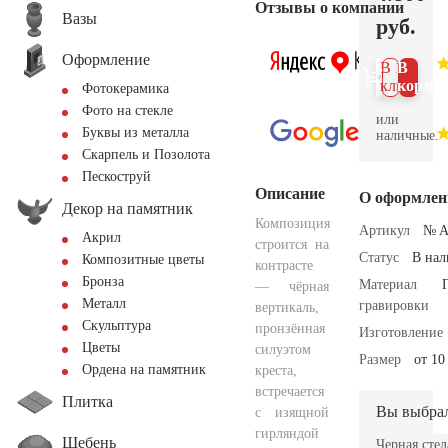
Отзывы о компании
Вазы
руб.
Оформление
В 1
В
клик
корзин
Фотокерамика
Фото на стекле
или
Буквы из металла
наличные.
Скарпель и Позолота
Пескоструй
Описание
О оформлен
Декор на памятник
Композиция
Артикул
№ A
Акрил
строится на
Статус
В на
Композитные цветы
контрасте
Бронза
Материал
— чёрная
Металл
гравировки
вертикаль,
Скульптура
пронзённая
Изготовление
Цветы
силуэтом
Размер
от 10
Ордена на памятник
креста,
встречается
Плитка
Вы выбра
с изящной
гирляндой
Щебень
Черная стел