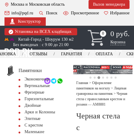
Москва и Московская область
Вызов менеджера
info@pqd.ru
Поиск
Просмотренное
Избранное
Конструктор
Установка на ВСЕХ кладбищах
0 руб.
0
0
Китай-Город - Шоурум 130 м2
Корзина
Без выходных : с 9:00 до 21:00
Выезд менеджера для
АНОВКА
ОТЗЫВЫ
ГАРАНТИЯ
ОПЛАТА
СК
оформления заказа
изготовление
Заказать выезд
памятников
+7 (495) 518-44-23
Памятники
Экономичные
Обратный звонок
Главная
>
Оформление
Вертикальные
памятников на могилу
>
Лицевая
Фрезерные
гравировка на памятник
>
Черная
Горизонтальные
стела с православным крестом и
розами — AM8881
Двойные
Арки и Колонны
Черная стела
Элитные
С крестом
с
Маленькие