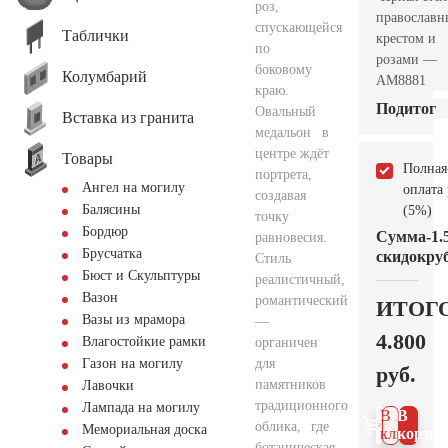
роз,
православ
спускающейся
Таблички
крестом и
по
розами —
боковому
Колумбарий
AM8881
краю.
Подитог
Овальный
Вставка из гранита
медальон в
центре ждёт
Товары
Полная
портрета,
Ангел на могилу
оплата
создавая
Балясины
(5%)
точку
Бордюр
Сумма
-1.
равновесия.
Брусчатка
скидок
руб
Стиль
Бюст и Скульптуры
реалистичный,
Вазон
романтический
ИТОГ
Вазы из мрамора
—
4.800
Влагостойкие рамки
органичен
для
Газон на могилу
руб.
памятников
Лавочки
традиционного
Лампада на могилу
В 1
В
облика, где
Мемориальная доска
клик
корзин
ботаническая