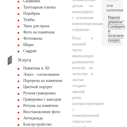
Скамейки
или
деталь не
Тротуарная плитка
наличные.
конкурирует
Поребрик
Нашли
с основным
Тумбы
дешевле?
композиционным
Урна для праха
Сообщите
стержнем.
и
Фото на памятник
получите
Розы в
Фотоовалы
скидку.
нижней
Шары
части
Сaggiati
композиции
Услуги
развиваются
волной, их
Памятник в 3D
лепестки и
Эскиз - согласование
листья
Портреты на памятник
создают
Цветной портрет
мягкий
Ручная гравировка
ритм,
Гравировка с выездом
контрастирующий
Ретушь на памятник
с
Восстановление фото
геометрической
Антидождь
строгостью
Благоустройство