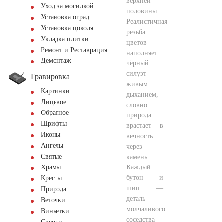
верхней
Уход за могилкой
половины.
Установка оград
Реалистичная
Установка цоколя
резьба
Укладка плитки
цветов
Ремонт и Реставрация
наполняет
Демонтаж
чёрный
силуэт
Гравировка
живым
Картинки
дыханием,
Лицевое
словно
Обратное
природа
Шрифты
врастает в
Иконы
вечность
Ангелы
через
Святые
камень.
Каждый
Храмы
бутон и
Кресты
шип —
Природа
деталь
Веточки
молчаливого
Виньетки
соседства
Свечки