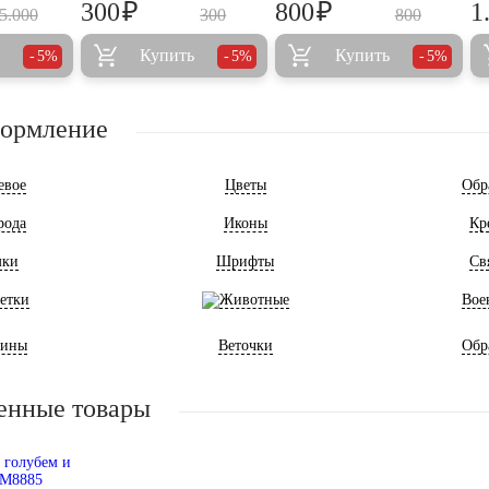
₽
₽
300
800
1
5.000
300
800
Купить
Купить
5%
5%
5%
формление
евое
Цветы
Обр
рода
Иконы
Кр
мки
Шрифты
Св
етки
Животные
Вое
ины
Веточки
Обр
енные товары