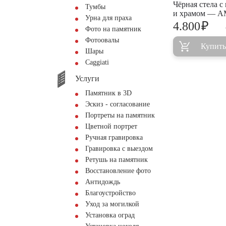
Чёрная стела с
Тумбы
и храмом — A
Урна для праха
₽
4.800
Фото на памятник
Фотоовалы
Купить
Шары
Сaggiati
Услуги
Памятник в 3D
Эскиз - согласование
Портреты на памятник
Цветной портрет
Ручная гравировка
Гравировка с выездом
Ретушь на памятник
Восстановление фото
Антидождь
Благоустройство
Уход за могилкой
Установка оград