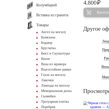
₽
4.800
Колумбарий
Купить
Вставка из гранита
Товары
Другое о
Ангел на могилу
Балясины
Лиц
Бордюр
Брусчатка
При
Бюст и Скульптуры
Ра
Вазон
Вазы из мрамора
Винь
Влагостойкие рамки
Газон на могилу
Маш
Лавочки
Лампада на могилу
Просмотр
Мемориальная доска
Скамейки
Тротуарная плитка
Поребрик