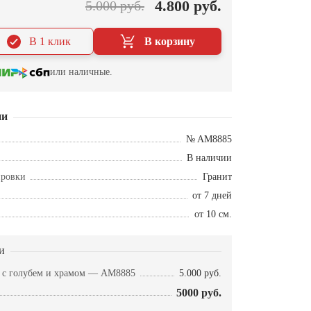
4.800 руб.
5.000 руб.
В 1 клик
В корзину
или наличные.
ии
№ AM8885
В наличии
ировки
Гранит
от 7 дней
от 10 см.
и
а с голубем и храмом — AM8885
5.000 руб.
5000 руб.