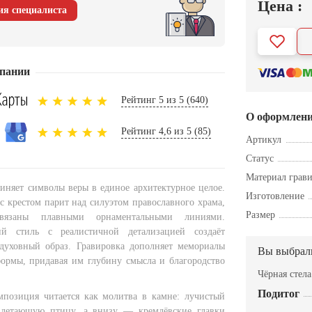
Цена :
ия специалиста
пании
Рейтинг 5 из 5 (640)
О оформлен
Рейтинг 4,6 из 5 (85)
Артикул
Статус
Материал грав
иняет символы веры в единое архитектурное целое.
Изготовление
с крестом парит над силуэтом православного храма,
Размер
вязаны плавными орнаментальными линиями.
ий стиль с реалистичной детализацией создаёт
духовный образ. Гравировка дополняет мемориалы
Вы выбрал
ормы, придавая им глубину смысла и благородство
Чёрная стел
Подитог
мпозиция читается как молитва в камне: лучистый
взлетающую птицу, а внизу — кремлёвские главки