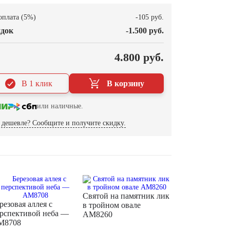
оплата (5%)
-105 руб.
док
-1.500 руб.
О
4.800 руб.
В 1 клик
В корзину
или наличные.
дешевле? Сообщите и получите скидку.
Святой на памятник лик
резовая аллея с
в тройном овале
рспективой неба —
AM8260
M8708