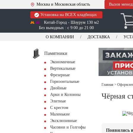
Москва и Московская область
Вызов менед
Установка на ВСЕХ кладбищах
Китай-Город - Шоурум 130 м2
Без выходных : с 9:00 до 21:00
О КОМПАНИИ
ДОСТАВКА
УСТ
Памятники
Экономичные
Вертикальные
Фрезерные
Горизонтальные
Главная
>
Оформлени
Двойные
Чёрная с
Арки и Колонны
Элитные
С крестом
Маленькие
Эксклюзивные
Часовни и Голгофы
Появились в