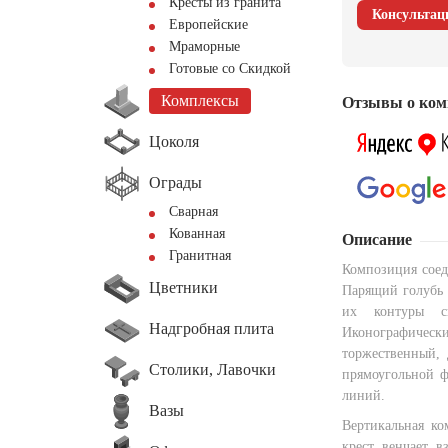
Кресты из гранита
Консультац
Европейские
Мраморные
Готовые со Скидкой
Комплексы
Отзывы о ком
Цоколя
Ограды
Сварная
Кованная
Описание
Гранитная
Композиция соед
Цветники
Парящий голубь 
их контуры с
Надгробная плита
Иконографическ
торжественный, 
Столики, Лавочки
прямоугольной ф
линий.
Вазы
Вертикальная ко
крест венчает 