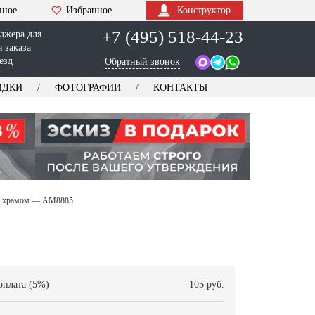
нное
Избранное
Конструктор
+7 (495) 518-44-23
джера для
 заказа
езд
Обратный звонок
ИДКИ
ФОТОГРАФИИ
КОНТАКТЫ
м и храмом — AM8885
оплата (5%)
-105 руб.