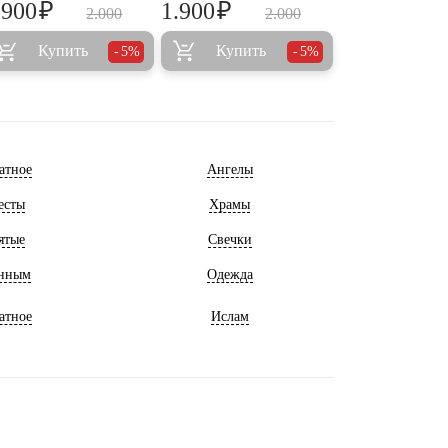
₽
₽
.900
1.900
2.000
2.000
Купить
Купить
5%
5%
атное
Ангелы
есты
Храмы
ятые
Свечки
нным
Одежда
атное
Ислам