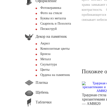
Оформление
храма замыкают 
Фотокерамика
контрастность
Фото на стекле
пробивающегос
Буквы из металла
связывает небесн
Скарпель и Позолота
Пескоструй
Декор на памятник
Акрил
Композитные цветы
Бронза
Металл
Скульптура
Цветы
Похожее 
Ордена на памятник
Плитка
Щебень
Траурная стела
хризантемами 
Таблички
— AM8820