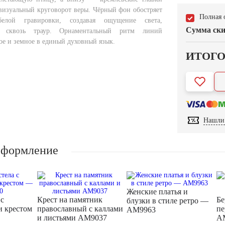
визуальный круговорот веры. Чёрный фон обостряет
Полная 
 белой гравировки, создавая ощущение света,
Сумма ски
я сквозь траур. Орнаментальный ритм линий
ое и земное в единый духовный язык.
ИТОГ
Нашли 
оформление
Женские платья и
 с
Крест на памятник
Бе
блузки в стиле ретро —
и крестом
православный с каллами
пе
AM9963
и листьями AM9037
A