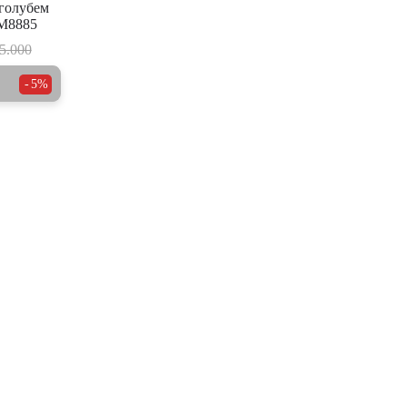
 голубем
M8885
5.000
5%