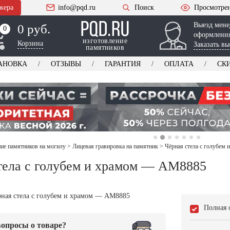
жера
info@pqd.ru
Поиск
Просмотре
Выезд мене
0 руб.
0
0
оформления
изготовление
Корзина
Заказать вы
памятников
АНОВКА
ОТЗЫВЫ
ГАРАНТИЯ
ОПЛАТА
СК
е памятников на могилу
>
Лицевая гравировка на памятник
>
Чёрная стела с голубе
тела с голубем и храмом — AM8885
Полная 
опросы о товаре?