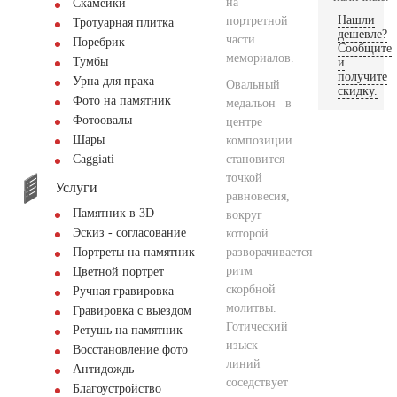
на
Скамейки
Нашли
портретной
Тротуарная плитка
дешевле?
части
Поребрик
Сообщите
мемориалов.
Тумбы
и
получите
Урна для праха
Овальный
скидку.
Фото на памятник
медальон в
Фотоовалы
центре
Шары
композиции
становится
Сaggiati
точкой
Услуги
равновесия,
Памятник в 3D
вокруг
Эскиз - согласование
которой
разворачивается
Портреты на памятник
ритм
Цветной портрет
скорбной
Ручная гравировка
молитвы.
Гравировка с выездом
Готический
Ретушь на памятник
изыск
Восстановление фото
линий
Антидождь
соседствует
Благоустройство