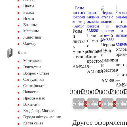
Цветы
Рамки
Ислам
Военные
Розы
Машины
Религиозный
и
Животные
памятник
листья
Одежда
Черная
с
в
Угло
стела
тюльпанами
монохромной
Блог
орна
с
и
композиции
с
лилиями
крестом
Материалы
—
листь
и
—
AM9418
Эпитафии
и
крестом
AM8801
Вопрос - Ответ
завит
—
—
Сотрудники
AM8863
AM94
Сертификаты
₽
₽
₽
300
4.800
4.800
300
1
Новости
300
5.000
5.000
Пресса о нас
Купить
Купить
Купить
Купит
5%
5%
5%
Вакансии
Кладбища Москвы
Города обслуживания
Другое оформлени
Карта сайта