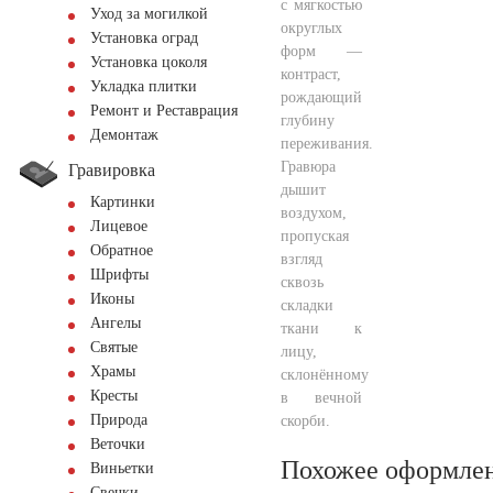
с мягкостью
Уход за могилкой
округлых
Установка оград
форм —
Установка цоколя
контраст,
Укладка плитки
рождающий
Ремонт и Реставрация
глубину
Демонтаж
переживания.
Гравюра
Гравировка
дышит
Картинки
воздухом,
Лицевое
пропуская
Обратное
взгляд
Шрифты
сквозь
Иконы
складки
Ангелы
ткани к
Святые
лицу,
Храмы
склонённому
Кресты
в вечной
Природа
скорби.
Веточки
Похожее оформле
Виньетки
Свечки