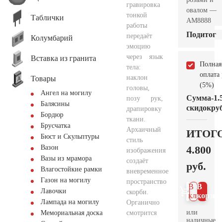
гравировка
овалом —
тонкой
Таблички
AM8888
работы
Подитог
передаёт
Колумбарий
эмоцию
через язык
Вставка из гранита
Полная
тела:
оплата
наклон
Товары
(5%)
головы,
Ангел на могилу
Сумма
-1.
позу рук,
Балясины
скидок
руб
драпировку
Бордюр
ткани.
Брусчатка
Архаичный
ИТОГ
Бюст и Скульптуры
стиль
4.800
Вазон
изображения
Вазы из мрамора
создаёт
руб.
Влагостойкие рамки
вневременное
Газон на могилу
пространство
В 1
В
Лавочки
скорби.
клик
корзин
Лампада на могилу
Органично
или
смотрится
Мемориальная доска
наличные.