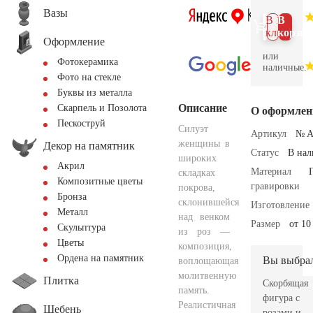
Вазы
В 1
В
клик
корзин
Оформление
или
Фотокерамика
наличные.
Фото на стекле
Буквы из металла
Описание
Скарпель и Позолота
О оформлен
Пескоструй
Силуэт
Артикул
№ A
женщины в
Декор на памятник
Статус
В на
широких
Акрил
Материал
складках
Композитные цветы
гравировки
покрова,
Бронза
склонившейся
Изготовление
Металл
над венком
Размер
от 10
Скульптура
из роз —
Цветы
композиция,
Ордена на памятник
Вы выбра
воплощающая
молитвенную
Плитка
Скорбящая
память.
фигура с
Реалистичная
Щебень
розами и