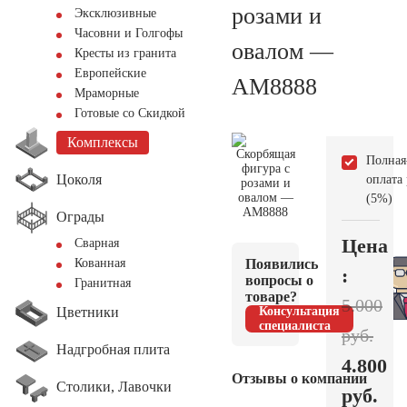
розами и
Эксклюзивные
Часовни и Голгофы
овалом —
Кресты из гранита
Европейские
AM8888
Мраморные
Готовые со Скидкой
Комплексы
Полная
Цоколя
оплата
(5%)
Ограды
Цена
Сварная
Появились
Кованная
:
вопросы о
Гранитная
товаре?
5.000
Цветники
Консультация
специалиста
руб.
Надгробная плита
4.800
Отзывы о компании
Столики, Лавочки
руб.