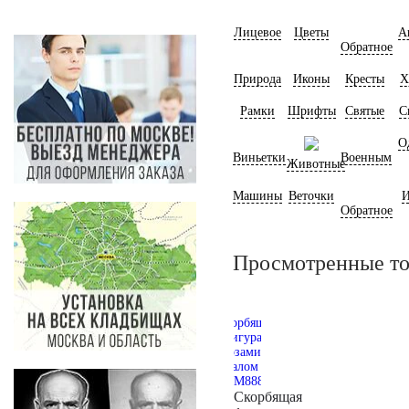
Лицевое
Цветы
А
Обратное
Природа
Иконы
Кресты
Х
Рамки
Шрифты
Святые
С
О
Виньетки
Военным
Животные
Машины
Веточки
И
Обратное
Просмотренные т
Скорбящая