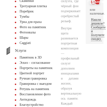
Скамейки
силуэта, где
клик
корзин
чёрный фон
Тротуарная плитка
или
подчеркивает
Поребрик
наличные.
серебристый
Тумбы
Нашли
рельеф.
Урна для праха
дешевле?
Фото на памятник
Сообщите
Внутри
и
Фотоовалы
щита
получите
Шары
развивается
скидку.
Сaggiati
портретная
композиция
Услуги
—
Памятник в 3D
профильный
Эскиз - согласование
силуэт
Портреты на памятник
дополнен
Цветной портрет
инициалами
и датами
Ручная гравировка
жизни,
Гравировка с выездом
образуя
Ретушь на памятник
вертикальную
Восстановление фото
ось памяти.
Антидождь
Каждый
Благоустройство