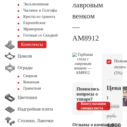
лавровым
Эксклюзивные
Часовни и Голгофы
венком
Кресты из гранита
Европейские
—
Мраморные
Готовые со Скидкой
AM8912
Комплексы
Цоколя
Полная
оплата
Ограды
(5%)
Сварная
Кованная
Цена
Гранитная
Появились
вопросы о
:
Цветники
товаре?
Консультация
5.000
специалиста
Надгробная плита
руб.
Столики, Лавочки
4.800
Отзывы о компании