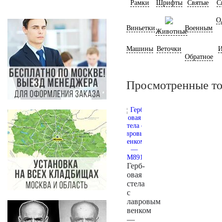
Рамки
Шрифты
Святые
С
О
Виньетки
Военным
Животные
Машины
Веточки
И
Обратное
Просмотренные т
Герб­
овая
стела
с
лавровым
венком
—