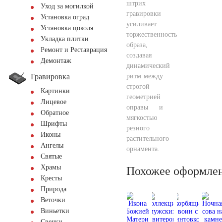
штрих
Уход за могилкой
гравировки
Установка оград
усиливает
Установка цоколя
торжественность
Укладка плитки
образа,
Ремонт и Реставрация
создавая
Демонтаж
динамический
Гравировка
ритм между
строгой
Картинки
геометрией
Лицевое
оправы и
Обратное
мягкостью
Шрифты
резного
Иконы
растительного
Ангелы
орнамента.
Святые
Храмы
Похожее оформле
Кресты
Природа
Веточки
Виньетки
Свечки