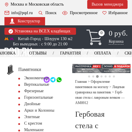
Москва и Московская область
Вызов менеджера
info@pqd.ru
Поиск
Просмотренное
Избранное
Конструктор
Установка на ВСЕХ кладбищах
0 руб.
0
0
Китай-Город - Шоурум 130 м2
Корзина
Без выходных : с 9:00 до 21:00
Выезд менеджера для
АНОВКА
ОТЗЫВЫ
ГАРАНТИЯ
ОПЛАТА
СК
оформления заказа
изготовление
Заказать выезд
памятников
+7 (495) 518-44-23
Памятники
Экономичные
Обратный звонок
Главная
>
Оформление
Вертикальные
памятников на могилу
>
Лицевая
Фрезерные
гравировка на памятник
>
Герб­
Горизонтальные
овая стела с лавровым венком —
AM8912
Двойные
Арки и Колонны
Герб­овая
Элитные
С крестом
стела с
Маленькие