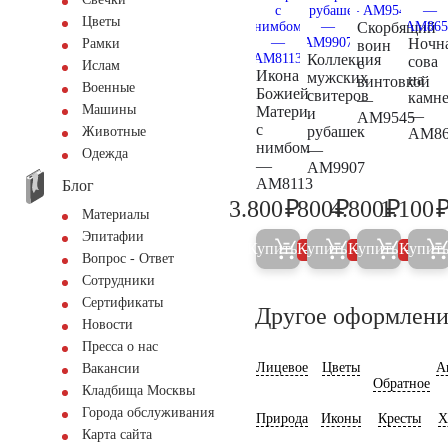
Цветы
Скорбящий
Ночн
Рамки
воин
Коллекция
сова
с
Ислам
Икона
мужских
на
винтовкой
Военные
Божией
свитеров
камн
—
Машины
Матери
и
—
AM9545
с
рубашек
Животные
AM86
нимбом
—
Одежда
—
AM9907
AM8113
Блог
₽
₽
₽
3.800
800
4.800
1.100
4.000
800
5.000
Материалы
Эпитафии
Купить
Купить
Купить
Купит
5%
5%
5%
Вопрос - Ответ
Сотрудники
Сертификаты
Другое оформлени
Новости
Пресса о нас
Лицевое
Цветы
А
Вакансии
Обратное
Кладбища Москвы
Города обслуживания
Природа
Иконы
Кресты
Х
Карта сайта