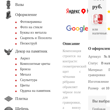
Вазы
руб.
Оформление
В 1
В
клик
корзин
Фотокерамика
Фото на стекле
или
Буквы из металла
наличные.
Скарпель и Позолота
Описание
Пескоструй
О оформлен
Декор на памятник
Композиция
строится на
Артикул
№ A
Акрил
контрасте:
Статус
В на
Композитные цветы
геометрический
Бронза
Материал
щит с
Металл
гравировки
чёткими
Скульптура
Изготовление
рёбрами
Цветы
обрамляет
Размер
от 10
Ордена на памятник
чёрное поле
для
Плитка
Вы выбра
гравировки,
а внизу
Щебень
Герб­овая