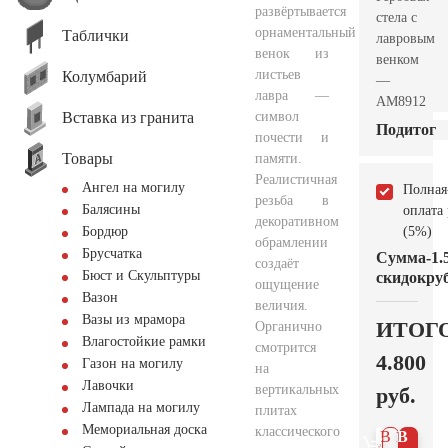
развёртывается
стела с
орнаментальный
Таблички
лавровым
венок из
венком
листьев
Колумбарий
—
лавра —
AM8912
Вставка из гранита
символ
Подитог
почести и
Товары
памяти.
Реалистичная
Ангел на могилу
Полная
резьба в
Балясины
оплата
декоративном
(5%)
Бордюр
обрамлении
Брусчатка
Сумма
-1.
создаёт
Бюст и Скульптуры
скидок
руб
ощущение
Вазон
величия.
Вазы из мрамора
ИТОГ
Органично
Влагостойкие рамки
смотрится
4.800
Газон на могилу
на
Лавочки
вертикальных
руб.
Лампада на могилу
плитах
Мемориальная доска
классического
В 1
В