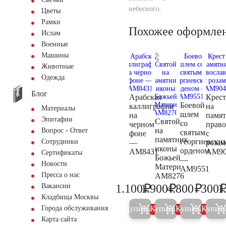
небесного.
Цветы
Рамки
Похожее оформле
Ислам
Военные
Машины
Животные
Одежда
Блог
Арабская
Крест
Боевой
каллиграфия
на
Материалы
шлем
на
памя
Эпитафии
Святой
со
черном
прав
на
Вопрос - Ответ
святым
фоне
с
памятник
георгиевски
Сотрудники
—
розам
иконы
орденом
AM8431
AM90
Сертификаты
Божьей
—
Новости
Матери
AM9551
Пресса о нас
AM8276
₽
₽
₽
1.100
1.900
4.800
300
1
Вакансии
1.200
2.000
5.000
Кладбища Москвы
Купить
Купить
Купить
Купит
Города обслуживания
5%
5%
5%
Карта сайта