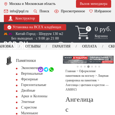
Москва и Московская область
Вызов менеджера
info@pqd.ru
Поиск
Просмотренное
Избранное
Конструктор
Установка на ВСЕХ кладбищах
0 руб.
0
0
Китай-Город - Шоурум 130 м2
Корзина
Без выходных : с 9:00 до 21:00
Выезд менеджера для
АНОВКА
ОТЗЫВЫ
ГАРАНТИЯ
ОПЛАТА
СК
оформления заказа
изготовление
Заказать выезд
памятников
+7 (495) 518-44-23
Памятники
Экономичные
Обратный звонок
Главная
>
Оформление
Вертикальные
памятников на могилу
>
Лицевая
Фрезерные
гравировка на памятник
>
Горизонтальные
Ангелица с цветами и крестом —
AM8915
Двойные
Арки и Колонны
Ангелица
Элитные
С крестом
с
Маленькие