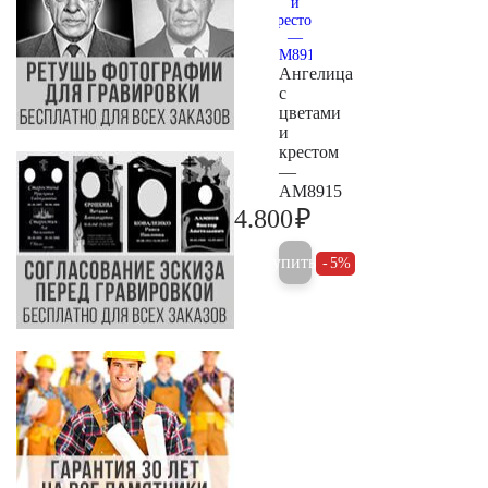
Ангелица
с
цветами
и
крестом
—
AM8915
₽
4.800
5.000
Купить
5%