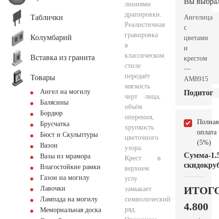
Вы выбра
линиями
драпировки.
Таблички
Ангелица
Реалистичная
с
гравировка
Колумбарий
цветами
в
и
классическом
Вставка из гранита
крестом
стиле
—
передаёт
Товары
AM8915
мягкость
Ангел на могилу
Подитог
черт лица,
Балясины
объём
Бордюр
оперения,
Полная
Брусчатка
хрупкость
оплата
Бюст и Скульптуры
цветочного
(5%)
Вазон
узора.
Сумма
-1.
Вазы из мрамора
Крест в
скидок
руб
Влагостойкие рамки
верхнем
Газон на могилу
углу
ИТОГ
Лавочки
замыкает
символический
Лампада на могилу
4.800
ряд.
Мемориальная доска