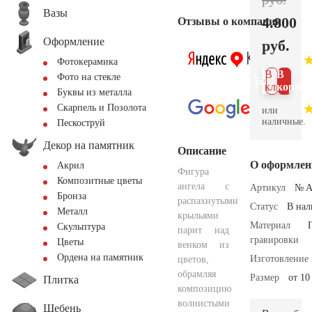
Вазы
4.800
Отзывы о компании
Оформление
руб.
Фотокерамика
В 1
В
Фото на стекле
клик
корзин
Буквы из металла
Скарпель и Позолота
или
наличные.
Пескоструй
Декор на памятник
Описание
О оформлен
Акрил
Фигура
Композитные цветы
ангела с
Артикул
№ A
Бронза
распахнутыми
Статус
В на
Металл
крыльями
Материал
Скульптура
парит над
гравировки
Цветы
венком из
Ордена на памятник
Изготовление
цветов,
обрамляя
Размер
от 10
Плитка
композицию
волнистыми
Щебень