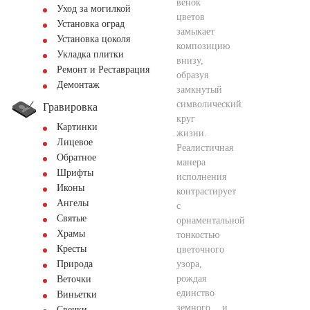
венок
Уход за могилкой
цветов
Установка оград
замыкает
Установка цоколя
композицию
Укладка плитки
внизу,
Ремонт и Реставрация
образуя
Демонтаж
замкнутый
символический
Гравировка
круг
Картинки
жизни.
Лицевое
Реалистичная
Обратное
манера
Шрифты
исполнения
Иконы
контрастирует
Ангелы
с
Святые
орнаментальной
Храмы
тонкостью
Кресты
цветочного
узора,
Природа
рождая
Веточки
единство
Виньетки
земного и
Свечки