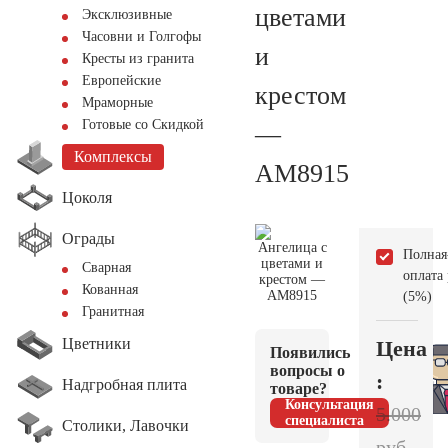
цветами
Эксклюзивные
Часовни и Голгофы
и
Кресты из гранита
Европейские
крестом
Мраморные
Готовые со Скидкой
—
Комплексы
AM8915
Цоколя
Ограды
Полная
Сварная
оплата
Кованная
(5%)
Гранитная
Цветники
Цена
Появились
вопросы о
:
Надгробная плита
товаре?
Консультация
5.000
специалиста
Столики, Лавочки
руб.