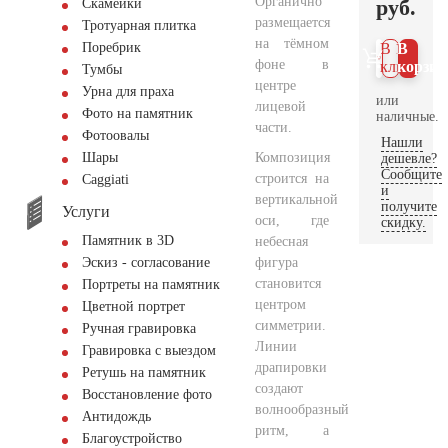
Органично
руб.
Скамейки
размещается
Тротуарная плитка
на тёмном
Поребрик
В 1
В
фоне в
клик
корзин
Тумбы
центре
Урна для праха
или
лицевой
Фото на памятник
наличные.
части.
Фотоовалы
Нашли
Композиция
Шары
дешевле?
Сообщите
строится на
Сaggiati
и
вертикальной
получите
Услуги
оси, где
скидку.
Памятник в 3D
небесная
фигура
Эскиз - согласование
становится
Портреты на памятник
центром
Цветной портрет
симметрии.
Ручная гравировка
Линии
Гравировка с выездом
драпировки
Ретушь на памятник
создают
Восстановление фото
волнообразный
Антидождь
ритм, а
Благоустройство