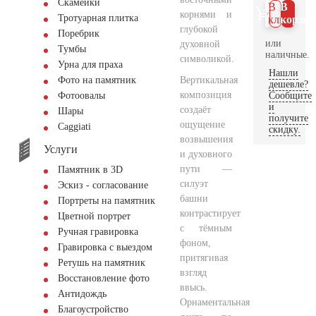
Скамейки
В 1
В
корнями и
Тротуарная плитка
клик
корзин
глубокой
Поребрик
или
духовной
Тумбы
наличные.
символикой.
Урна для праха
Нашли
Вертикальная
Фото на памятник
дешевле?
композиция
Сообщите
Фотоовалы
и
создаёт
Шары
получите
ощущение
Сaggiati
скидку.
возвышения
Услуги
и духовного
пути —
Памятник в 3D
силуэт
Эскиз - согласование
башни
Портреты на памятник
контрастирует
Цветной портрет
с тёмным
Ручная гравировка
фоном,
Гравировка с выездом
притягивая
Ретушь на памятник
взгляд
Восстановление фото
ввысь.
Антидождь
Орнаментальная
Благоустройство