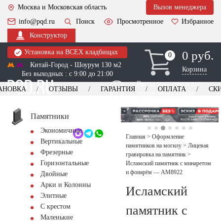
Москва и Московская область
Вызов менеджера
info@pqd.ru
Поиск
Просмотренное
Избранное
Конструктор
Установка на ВСЕХ кладбищах
0 руб.
0
0
Китай-Город - Шоурум 130 м2
Корзина
Без выходных : с 9:00 до 21:00
Выезд менеджера для
АНОВКА
ОТЗЫВЫ
ГАРАНТИЯ
ОПЛАТА
СК
оформления заказа
изготовление
Заказать выезд
памятников
+7 (495) 518-44-23
Памятники
Экономичные
Обратный звонок
Главная
>
Оформление
Вертикальные
памятников на могилу
>
Лицевая
Фрезерные
гравировка на памятник
>
Горизонтальные
Исламский памятник с минаретом
и фонарём — AM8922
Двойные
Арки и Колонны
Исламский
Элитные
С крестом
памятник с
Маленькие