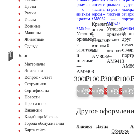
Цветы
Рамки
Ислам
Крылатый
Военные
Угловой
ангел
Машины
Угловой
Верн
орнамент
с
орнамент
друг
из роз
Животные
печальным
с
неме
и
взором
Одежда
завитками
овчар
листьев
—
и
портр
Блог
—
AM8032
цветами
—
AM9413
Материалы
—
AM86
Эпитафии
AM9468
₽
₽
₽
300
1.100
300
1.100
Вопрос - Ответ
300
1.200
300
Сотрудники
Купить
Купить
Купить
Купит
Сертификаты
5%
5%
5%
Новости
Пресса о нас
Другое оформлени
Вакансии
Кладбища Москвы
Города обслуживания
Лицевое
Цветы
А
Карта сайта
Обратное