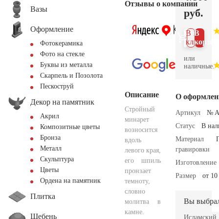
Отзывы о компании
Вазы
руб.
Оформление
В 1
В
клик
корзин
Фотокерамика
Фото на стекле
или
Буквы из металла
наличные.
Скарпель и Позолота
Пескоструй
Описание
О оформлен
Декор на памятник
Стройный
Артикул
№ A
Акрил
минарет
Статус
В на
Композитные цветы
возносится
Бронза
Материал
вдоль
Металл
гравировки
левого края,
Скульптура
его шпиль
Изготовление
Цветы
пронзает
Размер
от 10
Ордена на памятник
темноту,
словно
Плитка
Вы выбра
молитва в
камне.
Щебень
Исламский