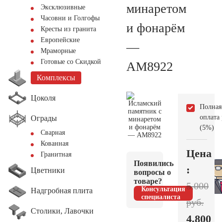
минаретом
Эксклюзивные
Часовни и Голгофы
и фонарём
Кресты из гранита
Европейские
—
Мраморные
Готовые со Скидкой
AM8922
Комплексы
Цоколя
Полная
оплата
Ограды
(5%)
Сварная
Кованная
Цена
Гранитная
Появились
:
Цветники
вопросы о
товаре?
5.000
Консультация
Надгробная плита
специалиста
руб.
Столики, Лавочки
4.800