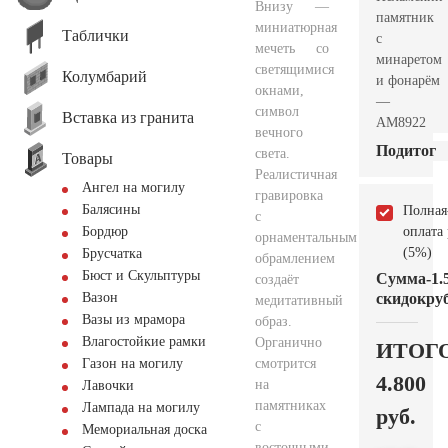
Внизу —
памятник
миниатюрная
Таблички
с
мечеть со
минаретом
светящимися
Колумбарий
и фонарём
окнами,
—
символ
Вставка из гранита
AM8922
вечного
Подитог
света.
Товары
Реалистичная
Ангел на могилу
гравировка
Балясины
Полная
с
оплата
Бордюр
орнаментальным
(5%)
Брусчатка
обрамлением
Бюст и Скульптуры
Сумма
-1.
создаёт
скидок
руб
Вазон
медитативный
Вазы из мрамора
образ.
Влагостойкие рамки
Органично
ИТОГ
смотрится
Газон на могилу
4.800
на
Лавочки
памятниках
Лампада на могилу
руб.
с
Мемориальная доска
восточными