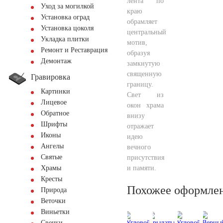
лента по
Уход за могилкой
краю
Установка оград
обрамляет
Установка цоколя
центральный
Укладка плитки
мотив,
Ремонт и Реставрация
образуя
Демонтаж
замкнутую
священную
Гравировка
границу.
Картинки
Свет из
Лицевое
окон храма
Обратное
внизу
Шрифты
отражает
Иконы
идею
Ангелы
вечного
Святые
присутствия
и памяти.
Храмы
Кресты
Похожее оформле
Природа
Веточки
Виньетки
Свечки