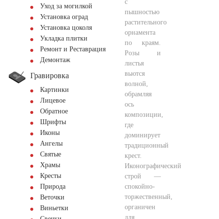
с
Уход за могилкой
пышностью
Установка оград
растительного
Установка цоколя
орнамента
Укладка плитки
по краям.
Ремонт и Реставрация
Розы и
Демонтаж
листья
вьются
Гравировка
волной,
Картинки
обрамляя
Лицевое
ось
Обратное
композиции,
Шрифты
где
Иконы
доминирует
Ангелы
традиционный
Святые
крест.
Храмы
Иконографический
Кресты
строй —
спокойно-
Природа
торжественный,
Веточки
органичен
Виньетки
для
Свечки