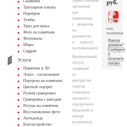
торжественный,
руб.
Скамейки
органичен
Тротуарная плитка
для
Поребрик
В 1
В
памятников
клик
корзин
Тумбы
с акцентом
Урна для праха
или
на
Фото на памятник
наличные.
духовность
Фотоовалы
Нашли
и красоту
Шары
дешевле?
воспоминания.
Сообщите
Сaggiati
и
Вертикальный
получите
Услуги
силуэт,
скидку.
Памятник в 3D
спаянный
из
Эскиз - согласование
контрастов:
Портреты на памятник
строгая
Цветной портрет
геометрия
Ручная гравировка
овального
Гравировка с выездом
портретного
Ретушь на памятник
медальона в
Восстановление фото
центре
Антидождь
встречается
Благоустройство