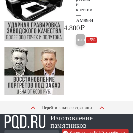
и
крестом
—
AM8934
₽
4.800
5.000
Купить
5%
Перейти в начало страницы
Изготовление
памятников
Установка на ВСЕХ кладбищах