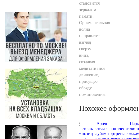
становится
зеркалом
памяти.
Орнаментальная
волна
направляет
взгляд
сверху
вниз,
создавая
медитативное
движение,
присущее
обряду
поминовения.
Похожее оформле