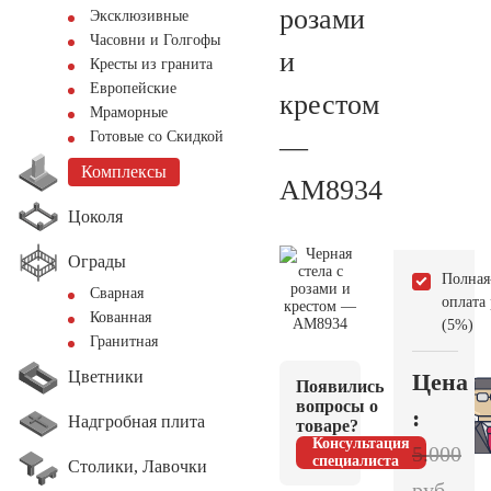
розами
Эксклюзивные
Часовни и Голгофы
и
Кресты из гранита
Европейские
крестом
Мраморные
Готовые со Скидкой
—
Комплексы
AM8934
Цоколя
Ограды
Полная
Сварная
оплата
Кованная
(5%)
Гранитная
Цветники
Цена
Появились
вопросы о
:
Надгробная плита
товаре?
Консультация
5.000
специалиста
Столики, Лавочки
руб.