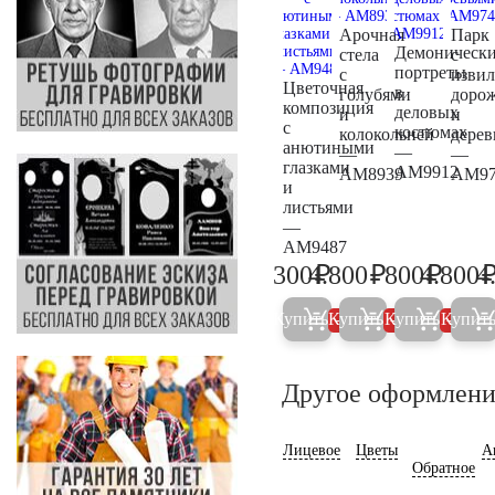
Арочная
Парк
Демоническ
стела
с
портреты
с
изви
Цветочная
в
голубями
доро
композиция
деловых
и
и
с
костюмах
колокольней
дерев
анютиными
—
—
—
глазками
AM9912
AM8939
AM97
и
листьями
—
AM9487
₽
₽
₽
300
4.800
800
4.800
4
300
5.000
800
Купить
Купить
Купить
Купит
5%
5%
5%
Другое оформлени
Лицевое
Цветы
А
Обратное