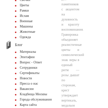
памятников
Цветы
с акцентом
Рамки
на
Ислам
духовность
Военные
и красоту
Машины
воспоминания.
Животные
Гравировка
Одежда
объединяет
Блог
реалистичные
цветы и
Материалы
символический
Эпитафии
знак веры в
Вопрос - Ответ
единый
Сотрудники
ритм —
Сертификаты
розы дышат
Новости
по
Пресса о нас
сторонам,
Вакансии
крест
Кладбища Москвы
утверждает
Города обслуживания
вертикаль,
Карта сайта
медальон