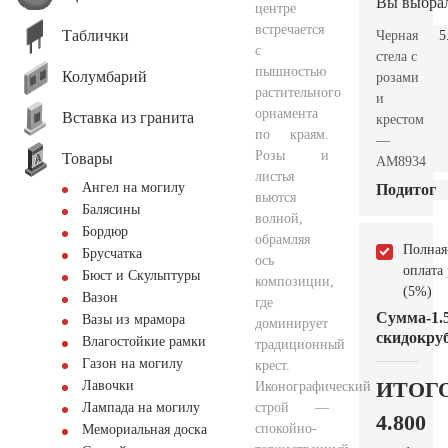
Вы выбра
центре
встречается
Таблички
Черная
5
с
стела с
пышностью
Колумбарий
розами
растительного
и
орнамента
Вставка из гранита
крестом
по краям.
—
Розы и
Товары
AM8934
листья
Ангел на могилу
Подитог
вьются
Балясины
волной,
Бордюр
обрамляя
Полная
Брусчатка
ось
оплата
Бюст и Скульптуры
композиции,
(5%)
Вазон
где
Сумма
-1.
Вазы из мрамора
доминирует
скидок
руб
Влагостойкие рамки
традиционный
Газон на могилу
крест.
ИТОГ
Лавочки
Иконографический
строй —
Лампада на могилу
4.800
спокойно-
Мемориальная доска