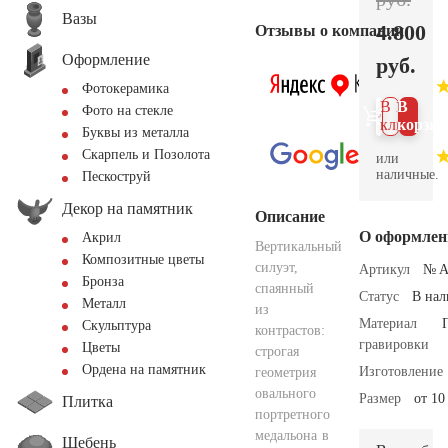
Вазы
4.800
Отзывы о компании
Оформление
руб.
Фотокерамика
В 1
В
Фото на стекле
клик
корзин
Буквы из металла
Скарпель и Позолота
или
наличные.
Пескоструй
Декор на памятник
Описание
О оформлен
Акрил
Вертикальный
Композитные цветы
силуэт,
Артикул
№ A
Бронза
спаянный
Статус
В на
Металл
из
Материал
Скульптура
контрастов:
гравировки
Цветы
строгая
Ордена на памятник
Изготовление
геометрия
овального
Размер
от 10
Плитка
портретного
медальона в
Щебень