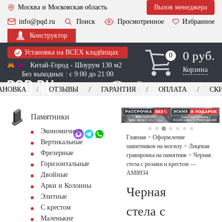
Москва и Московская область
Вызов менеджера
info@pqd.ru
Поиск
Просмотренное
Избранное
Конструктор
Установка на ВСЕХ кладбищах
0 руб.
0
0
Китай-Город - Шоурум 130 м2
Корзина
Без выходных : с 9:00 до 21:00
Выезд менеджера для
АНОВКА
ОТЗЫВЫ
ГАРАНТИЯ
ОПЛАТА
СК
оформления заказа
изготовление
Заказать выезд
памятников
+7 (495) 518-44-23
Памятники
Экономичные
Обратный звонок
Главная
>
Оформление
Вертикальные
памятников на могилу
>
Лицевая
Фрезерные
гравировка на памятник
>
Черная
Горизонтальные
стела с розами и крестом —
AM8934
Двойные
Арки и Колонны
Черная
Элитные
С крестом
стела с
Маленькие