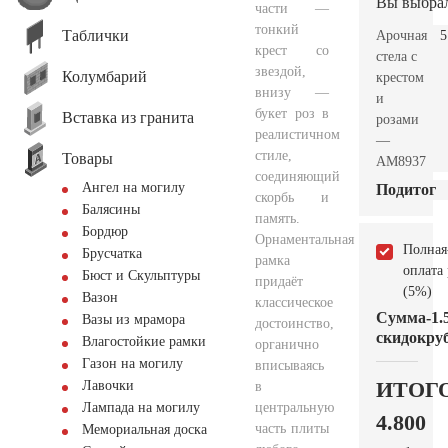
Вы выбра
части —
тонкий
Таблички
Арочная
5
крест со
стела с
звездой,
Колумбарий
крестом
внизу —
и
букет роз в
Вставка из гранита
розами
реалистичном
—
стиле,
Товары
AM8937
соединяющий
Ангел на могилу
Подитог
скорбь и
Балясины
память.
Бордюр
Орнаментальная
Полная
Брусчатка
рамка
оплата
Бюст и Скульптуры
придаёт
(5%)
Вазон
классическое
Сумма
-1.
Вазы из мрамора
достоинство,
скидок
руб
Влагостойкие рамки
органично
Газон на могилу
вписываясь
ИТОГ
Лавочки
в
центральную
Лампада на могилу
4.800
часть плиты
Мемориальная доска