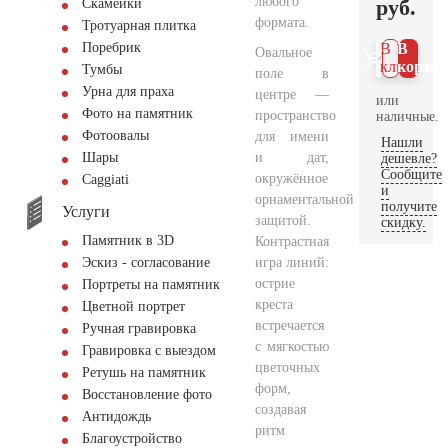
любого
руб.
Скамейки
формата.
Тротуарная плитка
Поребрик
В 1
В
Овальное
клик
корзин
Тумбы
поле в
Урна для праха
центре —
или
Фото на памятник
пространство
наличные.
Фотоовалы
для имени
Нашли
и дат,
Шары
дешевле?
Сообщите
окружённое
Сaggiati
и
орнаментальной
получите
Услуги
защитой.
скидку.
Памятник в 3D
Контрастная
игра линий:
Эскиз - согласование
острие
Портреты на памятник
креста
Цветной портрет
встречается
Ручная гравировка
с мягкостью
Гравировка с выездом
цветочных
Ретушь на памятник
форм,
Восстановление фото
создавая
Антидождь
ритм
Благоустройство