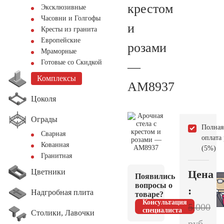
крестом
Эксклюзивные
Часовни и Голгофы
и
Кресты из гранита
Европейские
розами
Мраморные
Готовые со Скидкой
—
Комплексы
AM8937
Цоколя
Ограды
Полная
Сварная
оплата
Кованная
(5%)
Гранитная
Цветники
Цена
Появились
вопросы о
:
Надгробная плита
товаре?
Консультация
5.000
специалиста
Столики, Лавочки
руб.