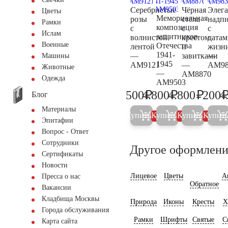
Серебристые
Чёрная
Элега
Цветы
Мемориальная
розы
стела
надпи
Рамки
композиция
с
с
с
Ислам
защитников
волнистой
крестом
датам
Военные
Отечества
лентой
и
жизн
1941-
—
завитками
—
Машины
1945
AM9121
—
AM98
Животные
—
AM8870
Одежда
AM9503
₽
₽
₽
500
4.800
4.800
200
4
Блог
500
5.000
5.000
Материалы
Купить
Купить
Купить
Купит
5%
5%
5%
Эпитафии
Вопрос - Ответ
Сотрудники
Другое оформлени
Сертификаты
Новости
Лицевое
Цветы
А
Пресса о нас
Обратное
Вакансии
Кладбища Москвы
Природа
Иконы
Кресты
Х
Города обслуживания
Рамки
Шрифты
Святые
С
Карта сайта