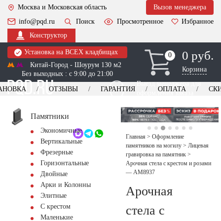
Москва и Московская область
Вызов менеджера
info@pqd.ru
Поиск
Просмотренное
Избранное
Конструктор
Установка на ВСЕХ кладбищах
0 руб.
0
0
Китай-Город - Шоурум 130 м2
Корзина
Без выходных : с 9:00 до 21:00
Выезд менеджера для
АНОВКА
ОТЗЫВЫ
ГАРАНТИЯ
ОПЛАТА
СК
оформления заказа
изготовление
Заказать выезд
памятников
+7 (495) 518-44-23
Памятники
Экономичные
Обратный звонок
Главная
>
Оформление
Вертикальные
памятников на могилу
>
Лицевая
Фрезерные
гравировка на памятник
>
Горизонтальные
Арочная стела с крестом и розами
— AM8937
Двойные
Арки и Колонны
Арочная
Элитные
С крестом
стела с
Маленькие