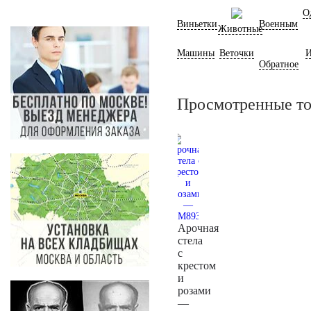
О
Виньетки
Военным
Животные
Машины
Веточки
И
Обратное
Просмотренные т
Арочная
стела
с
крестом
и
розами
—