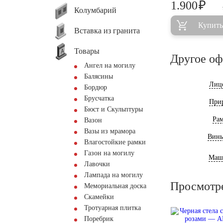
₽
1.900
Колумбарий
Купить
Вставка из гранита
Товары
Другое о
Ангел на могилу
Балясины
Лиц
Бордюр
Брусчатка
При
Бюст и Скульптуры
Ра
Вазон
Вазы из мрамора
Винь
Влагостойкие рамки
Газон на могилу
Маш
Лавочки
Лампада на могилу
Просмотр
Мемориальная доска
Скамейки
Тротуарная плитка
Поребрик