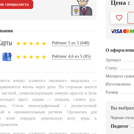
Цена :
ия специалиста
пании
Рейтинг 5 из 5 (640)
О оформлен
Рейтинг 4,6 из 5 (85)
Артикул
Статус
Материал грав
оится вокруг плавного овального медальона —
Изготовление
ворачивается жизнь через даты. По сторонам вьются
Размер
 листвой, символизирующие земную красоту и боль
восходит крест, справа — спираль, словно дух,
ысь. Стиль иконографичный с реалистичной
Вы выбрал
вой и орнаментальным ритмом. Органичен для
Черная стел
де хотят передать лирическую ноту веры и
прожитом.
Подитог
оится вокруг плавного овального медальона —