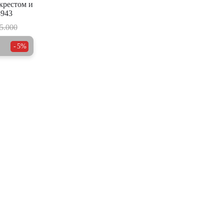
 крестом и
943
5.000
5%