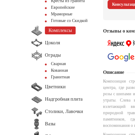
Кресты из гранита
Консультац
Европейские
Мраморные
Готовые со Скидкой
Комплексы
Отзывы о ком
Цоколя
Ограды
Сварная
Кованная
Описание
Гранитная
Композиция стр
Цветники
центра, где раз
розы с шипами и
Надгробная плита
утраты. Слева 
взлетающий вв
Столики, Лавочки
природной тра
памятников, г
Вазы
воспоминания о 
Композиция стр