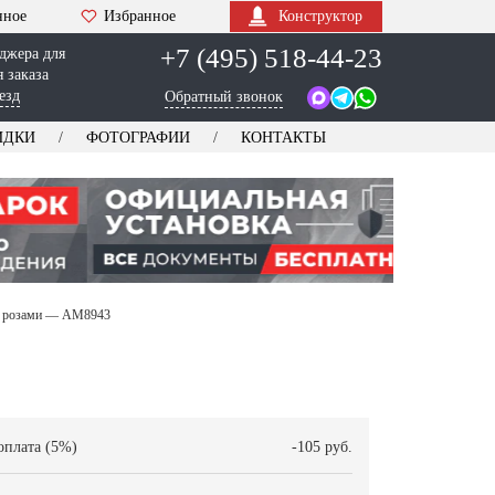
нное
Избранное
Конструктор
+7 (495) 518-44-23
джера для
 заказа
езд
Обратный звонок
ИДКИ
ФОТОГРАФИИ
КОНТАКТЫ
 и розами — AM8943
оплата (5%)
-105 руб.