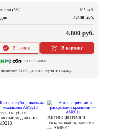
оплата (5%)
-105 руб.
док
-1.500 руб.
О
4.800 руб.
В 1 клик
В корзину
или наличные.
дешевле? Сообщите и получите скидку.
ест, голуби и
Ангел с цветами и
альные медальоны
раскрытыми крыльями
M9213
— AM8011