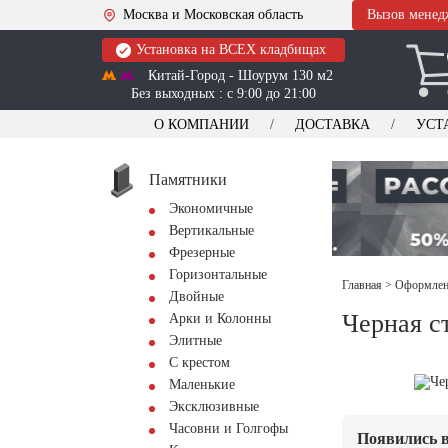
Москва и Московская область
Вызов менед
Установка на ВСЕХ кладбищах
Китай-Город - Шоурум 130 м2
Без выходных : с 9:00 до 21:00
О КОМПАНИИ
ДОСТАВКА
УСТ
Памятники
Экономичные
Вертикальные
Фрезерные
Горизонтальные
Главная
>
Оформлени
Двойные
Черная с
Арки и Колонны
Элитные
С крестом
Маленькие
Эксклюзивные
Часовни и Голгофы
Появились в