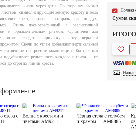
ворачивается жизнь через даты. По сторонам вьются
Полная 
 листвой, символизирующие земную красоту и боль
Сумма ски
восходит крест, справа — спираль, словно дух,
ысь. Стиль иконографичный с реалистичной
вой и орнаментальным ритмом. Органичен для
ИТОГ
де хотят передать лирическую ноту веры и
прожитом. Свечи по углам добавляют вертикальный
молитвенное настроение композиции. Контрастная
та подчёркивает рельефность каждого штриха — от
ков до строгих линий креста.
Нашли 
оформление
о озера с
Волна с крестами и
Чёрная стела с голубем
Кр
11
цветами AM9211
и храмом — AM8885
ов
A