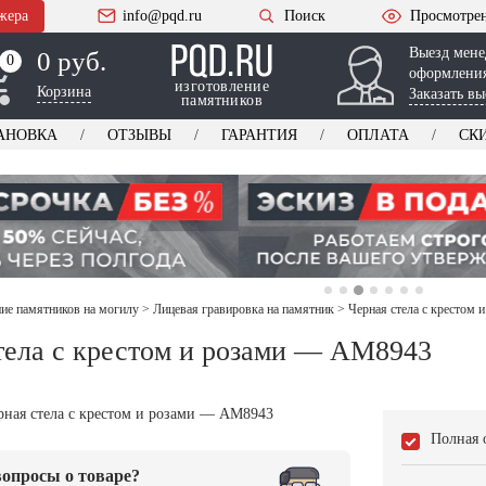
жера
info@pqd.ru
Поиск
Просмотре
Выезд мене
0 руб.
0
0
оформления
изготовление
Корзина
Заказать вы
памятников
АНОВКА
ОТЗЫВЫ
ГАРАНТИЯ
ОПЛАТА
СК
е памятников на могилу
>
Лицевая гравировка на памятник
>
Черная стела с крестом
тела с крестом и розами — AM8943
Полная 
опросы о товаре?