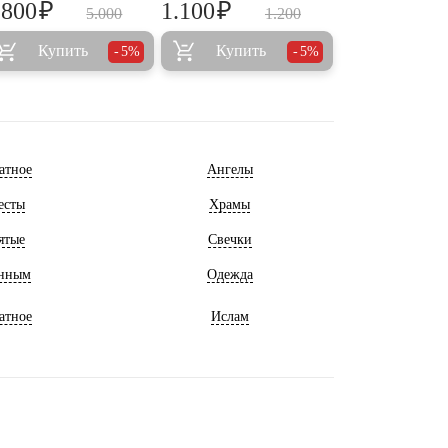
₽
₽
.800
1.100
5.000
1.200
Купить
Купить
5%
5%
атное
Ангелы
есты
Храмы
ятые
Свечки
нным
Одежда
атное
Ислам