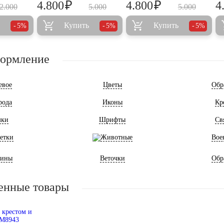
₽
₽
4.800
4.800
4
2.000
5.000
5.000
Купить
Купить
5%
5%
5%
формление
евое
Цветы
Обр
рода
Иконы
Кр
мки
Шрифты
Св
етки
Животные
Вое
ины
Веточки
Обр
енные товары