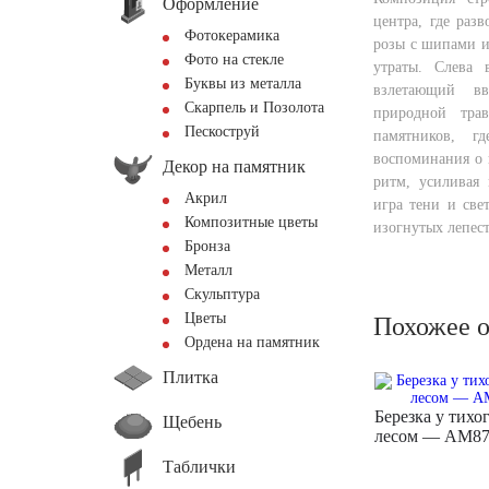
Оформление
центра, где раз
Фотокерамика
розы с шипами и
Фото на стекле
утраты. Слева 
Буквы из металла
взлетающий вв
Скарпель и Позолота
природной тра
Пескоструй
памятников, г
воспоминания о 
Декор на памятник
ритм, усиливая 
Акрил
игра тени и све
Композитные цветы
изогнутых лепест
Бронза
Металл
Скульптура
Цветы
Похожее 
Ордена на памятник
Плитка
Березка у тихог
Щебень
лесом — AM87
Таблички