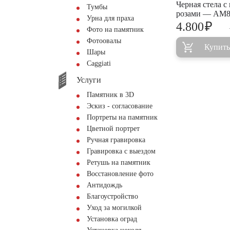
Черная стела с
Тумбы
розами — AM8
Урна для праха
₽
4.800
Фото на памятник
Фотоовалы
Купить
Шары
Сaggiati
Услуги
Памятник в 3D
Эскиз - согласование
Портреты на памятник
Цветной портрет
Ручная гравировка
Гравировка с выездом
Ретушь на памятник
Восстановление фото
Антидождь
Благоустройство
Уход за могилкой
Установка оград