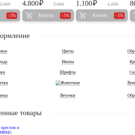
₽
₽
4.800
1.100
8
5.000
5.000
1.200
Купить
Купить
5%
5%
5%
формление
евое
Цветы
Обр
рода
Иконы
Кр
мки
Шрифты
Св
етки
Животные
Вое
ины
Веточки
Обр
енные товары