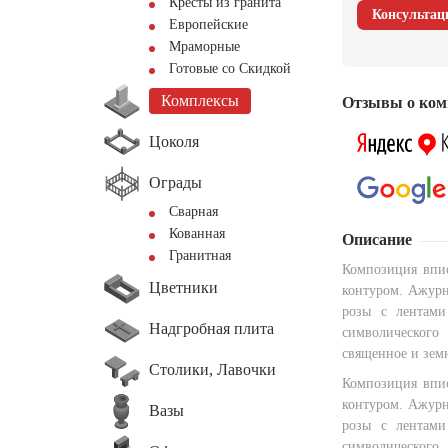
Кресты из гранита
Консультац
Европейские
Мраморные
Готовые со Скидкой
Комплексы
Отзывы о ком
Цоколя
Ограды
Сварная
Кованная
Описание
Гранитная
Композиция впис
Цветники
контуром. Ажурн
розы с лентами
Надгробная плита
символического
священное и зем
Столики, Лавочки
Композиция впис
контуром. Ажурн
Вазы
розы с лентами
символического