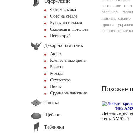
Оформление
священное и з
Фотокерамика
овальном медал
Фото на стекле
линией, словно
Буквы из металла
просто украше
Скарпель и Позолота
вечностью, где к
Пескоструй
Декор на памятник
Акрил
Композитные цветы
Бронза
Металл
Скульптура
Цветы
Похожее 
Ордена на памятник
Плитка
Лебеди, кресты
Щебень
тень AM9225
Таблички