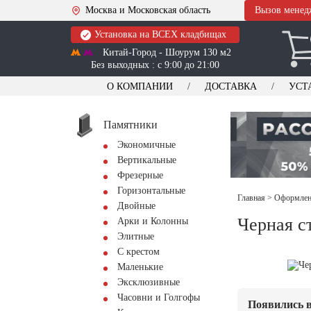
Москва и Московская область
Вызов менед
Установка на ВСЕХ кладбищах
Китай-Город - Шоурум 130 м2
Без выходных : с 9:00 до 21:00
О КОМПАНИИ
ДОСТАВКА
УСТ
Памятники
Экономичные
Вертикальные
Фрезерные
Горизонтальные
Главная
>
Оформлени
Двойные
Черная с
Арки и Колонны
Элитные
С крестом
Маленькие
Эксклюзивные
Часовни и Голгофы
Появились в