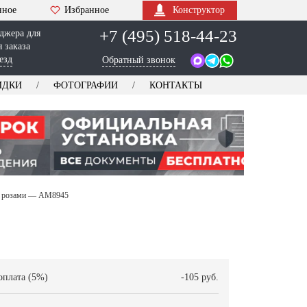
нное
Избранное
Конструктор
+7 (495) 518-44-23
джера для
 заказа
езд
Обратный звонок
ИДКИ
ФОТОГРАФИИ
КОНТАКТЫ
 и розами — AM8945
оплата (5%)
-105 руб.