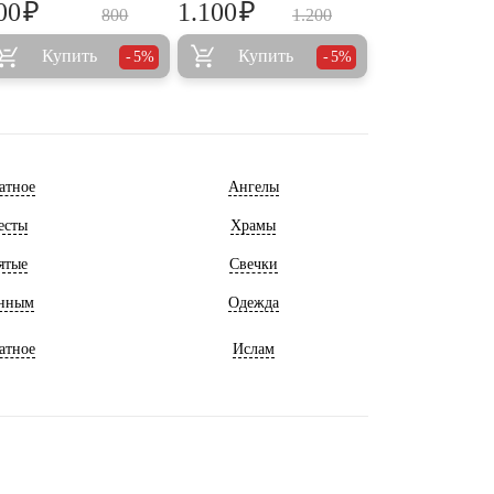
₽
₽
00
1.100
800
1.200
Купить
Купить
5%
5%
атное
Ангелы
есты
Храмы
ятые
Свечки
нным
Одежда
атное
Ислам