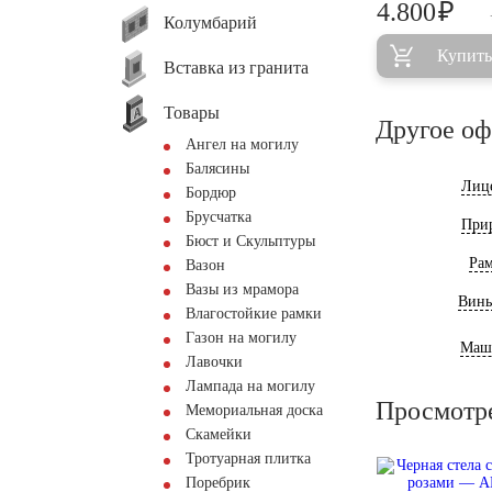
₽
4.800
Колумбарий
Купить
Вставка из гранита
Товары
Другое о
Ангел на могилу
Балясины
Лиц
Бордюр
Брусчатка
При
Бюст и Скульптуры
Ра
Вазон
Вазы из мрамора
Винь
Влагостойкие рамки
Газон на могилу
Маш
Лавочки
Лампада на могилу
Просмотр
Мемориальная доска
Скамейки
Тротуарная плитка
Поребрик