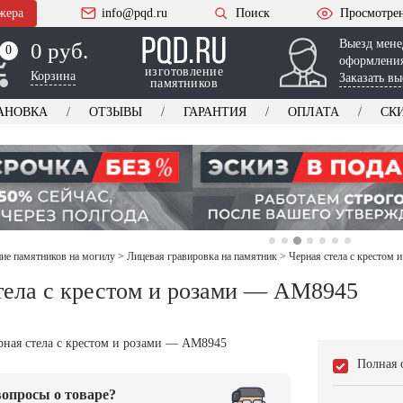
жера
info@pqd.ru
Поиск
Просмотре
Выезд мене
0 руб.
0
0
оформления
изготовление
Корзина
Заказать вы
памятников
АНОВКА
ОТЗЫВЫ
ГАРАНТИЯ
ОПЛАТА
СК
е памятников на могилу
>
Лицевая гравировка на памятник
>
Черная стела с крестом
тела с крестом и розами — AM8945
Полная 
опросы о товаре?