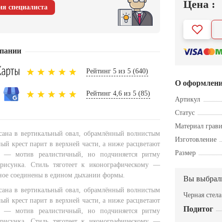
Цена :
ия специалиста
пании
Рейтинг 5 из 5 (640)
О оформлен
Рейтинг 4,6 из 5 (85)
Артикул
Статус
Материал грав
ана в вертикальный овал, обрамлённый волнистым
Изготовление
ый крест парит в верхней части, а ниже расцветают
Размер
 — мотив реалистичный, но подчиняется ритму
 рисунка. Стиль тяготеет к иконографическому —
ное соединены в едином дыхании формы.
Вы выбрал
ана в вертикальный овал, обрамлённый волнистым
Черная стел
ый крест парит в верхней части, а ниже расцветают
Подитог
 — мотив реалистичный, но подчиняется ритму
 рисунка. Стиль тяготеет к иконографическому —