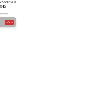
 крестом и
945
5.000
5%