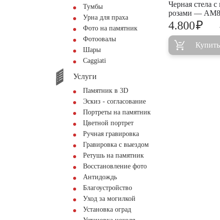
Черная стела с
Тумбы
розами — AM8
Урна для праха
₽
4.800
Фото на памятник
Фотоовалы
Купить
Шары
Сaggiati
Услуги
Памятник в 3D
Эскиз - согласование
Портреты на памятник
Цветной портрет
Ручная гравировка
Гравировка с выездом
Ретушь на памятник
Восстановление фото
Антидождь
Благоустройство
Уход за могилкой
Установка оград