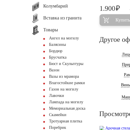
Колумбарий
₽
1.900
Вставка из гранита
Купить
Товары
Другое о
Ангел на могилу
Балясины
Бордюр
Лиц
Брусчатка
Бюст и Скульптуры
При
Вазон
Ра
Вазы из мрамора
Влагостойкие рамки
Винь
Газон на могилу
Лавочки
Маш
Лампада на могилу
Мемориальная доска
Просмотр
Скамейки
Тротуарная плитка
Поребрик