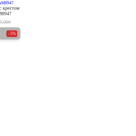
с крестом
M8947
5.000
5%