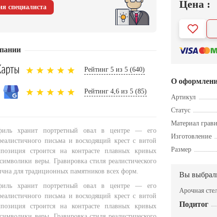
Цена :
ия специалиста
пании
Рейтинг 5 из 5 (640)
О оформлен
Рейтинг 4,6 из 5 (85)
Артикул
Статус
Материал грав
филь хранит портретный овал в центре — его
Изготовление
еалистичного письма и восходящий крест с витой
Размер
мпозиция строится на контрасте плавных кривых
 символики веры. Гравировка стиля реалистического
ична для традиционных памятников всех форм.
Вы выбрал
филь хранит портретный овал в центре — его
Арочная сте
еалистичного письма и восходящий крест с витой
Подитог
мпозиция строится на контрасте плавных кривых
 символики веры. Гравировка стиля реалистического