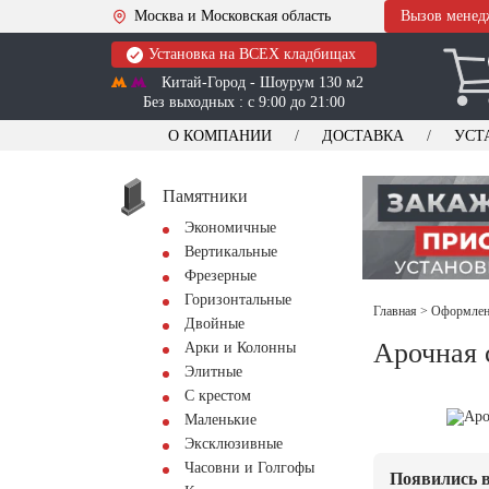
Москва и Московская область
Вызов менед
Установка на ВСЕХ кладбищах
Китай-Город - Шоурум 130 м2
Без выходных : с 9:00 до 21:00
О КОМПАНИИ
ДОСТАВКА
УСТ
Памятники
Экономичные
Вертикальные
Фрезерные
Горизонтальные
Главная
>
Оформлени
Двойные
Арочная 
Арки и Колонны
Элитные
С крестом
Маленькие
Эксклюзивные
Часовни и Голгофы
Появились в