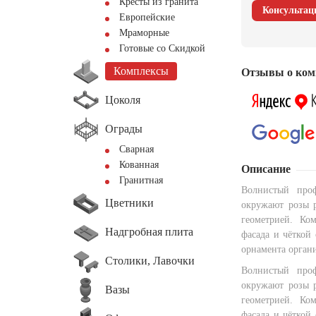
Кресты из гранита
Консультац
Европейские
Мраморные
Готовые со Скидкой
Комплексы
Отзывы о ком
Цоколя
Ограды
Сварная
Кованная
Описание
Гранитная
Волнистый про
Цветники
окружают розы р
геометрией. Ко
Надгробная плита
фасада и чёткой
орнамента орган
Столики, Лавочки
Волнистый про
окружают розы р
Вазы
геометрией. Ко
фасада и чёткой