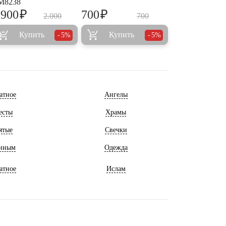
M8238
₽
₽
.900
700
2.000
700
Купить
Купить
5%
5%
атное
Ангелы
есты
Храмы
ятые
Свечки
нным
Одежда
атное
Ислам