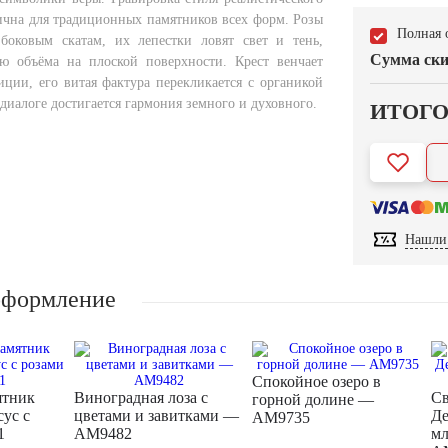
ична для традиционных памятников всех форм. Розы
Полная 
боковым скатам, их лепестки ловят свет и тень,
Сумма ски
ю объёма на плоской поверхности. Крест венчает
ции, его витая фактура перекликается с органикой
диалоге достигается гармония земного и духовного.
ИТОГ
Нашли 
оформление
Спокойное озеро в
ятник
Виноградная лоза с
Св
горной долине —
ус с
цветами и завитками —
Де
AM9735
1
AM9482
мл