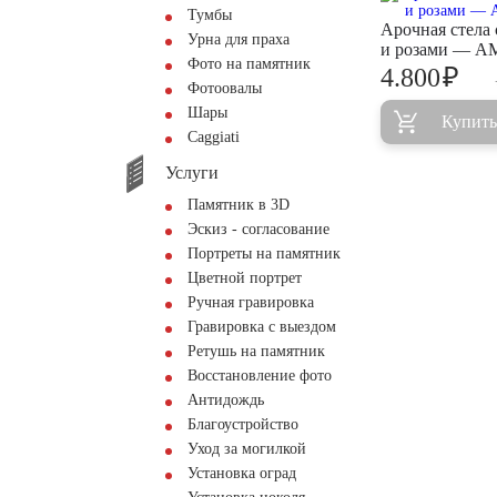
Тумбы
Арочная стела 
Урна для праха
и розами — A
Фото на памятник
₽
4.800
Фотоовалы
Шары
Купить
Сaggiati
Услуги
Памятник в 3D
Эскиз - согласование
Портреты на памятник
Цветной портрет
Ручная гравировка
Гравировка с выездом
Ретушь на памятник
Восстановление фото
Антидождь
Благоустройство
Уход за могилкой
Установка оград