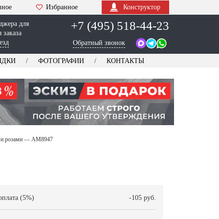
нное
Избранное
Конструктор
+7 (495) 518-44-23
джера для
 заказа
езд
Обратный звонок
ИДКИ
ФОТОГРАФИИ
КОНТАКТЫ
м и розами — AM8947
оплата (5%)
-105 руб.