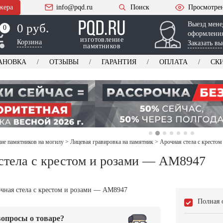
жера
info@pqd.ru
Поиск
Просмотре
Выезд мене
0 руб.
0
0
оформления
изготовление
Корзина
Заказать вы
памятников
АНОВКА
ОТЗЫВЫ
ГАРАНТИЯ
ОПЛАТА
СК
е памятников на могилу
>
Лицевая гравировка на памятник
>
Арочная стела с кресто
стела с крестом и розами — AM8947
Полная 
опросы о товаре?