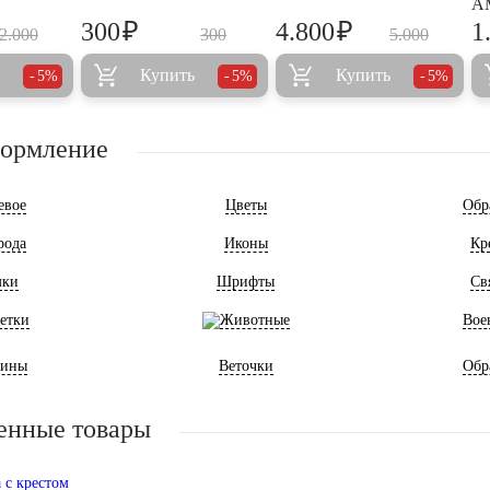
A
₽
₽
300
4.800
1
2.000
300
5.000
Купить
Купить
5%
5%
5%
формление
евое
Цветы
Обр
рода
Иконы
Кр
мки
Шрифты
Св
етки
Животные
Вое
ины
Веточки
Обр
енные товары