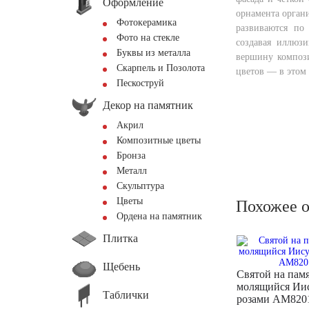
Оформление
орнамента орган
Фотокерамика
развиваются по 
Фото на стекле
создавая иллюзи
Буквы из металла
вершину компози
Скарпель и Позолота
цветов — в этом 
Пескоструй
Декор на памятник
Акрил
Композитные цветы
Бронза
Металл
Скульптура
Цветы
Похожее 
Ордена на памятник
Плитка
Щебень
Святой на пам
молящийся Иис
Таблички
розами AM820