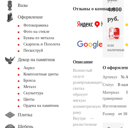
Вазы
4.800
Отзывы о компании
Оформление
руб.
Фотокерамика
В 1
В
Фото на стекле
клик
корзин
Буквы из металла
Скарпель и Позолота
или
наличные.
Пескоструй
Декор на памятник
Описание
О оформлен
Акрил
Волнистый
Композитные цветы
силуэт
Артикул
№ A
Бронза
развёртывающегося
Статус
В на
Металл
свитка
Материал
Скульптура
образует
гравировки
Цветы
мягкую
Ордена на памятник
Изготовление
асимметричную
раму.
Размер
от 10
Плитка
Внутри —
реалистичные
Щебень