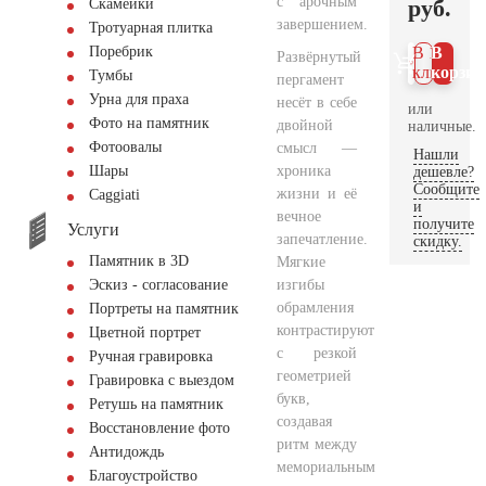
с арочным
руб.
Скамейки
завершением.
Тротуарная плитка
Поребрик
В 1
В
Развёрнутый
клик
корзин
Тумбы
пергамент
Урна для праха
несёт в себе
или
Фото на памятник
двойной
наличные.
Фотоовалы
смысл —
Нашли
хроника
Шары
дешевле?
Сообщите
жизни и её
Сaggiati
и
вечное
получите
Услуги
запечатление.
скидку.
Памятник в 3D
Мягкие
изгибы
Эскиз - согласование
обрамления
Портреты на памятник
контрастируют
Цветной портрет
с резкой
Ручная гравировка
геометрией
Гравировка с выездом
букв,
Ретушь на памятник
создавая
Восстановление фото
ритм между
Антидождь
мемориальным
Благоустройство