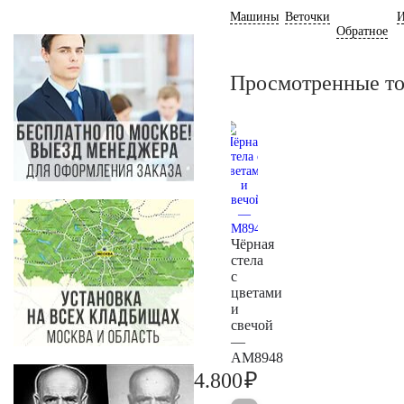
Машины
Веточки
И
Обратное
Просмотренные т
Чёрная
стела
с
цветами
и
свечой
—
AM8948
₽
4.800
5.000