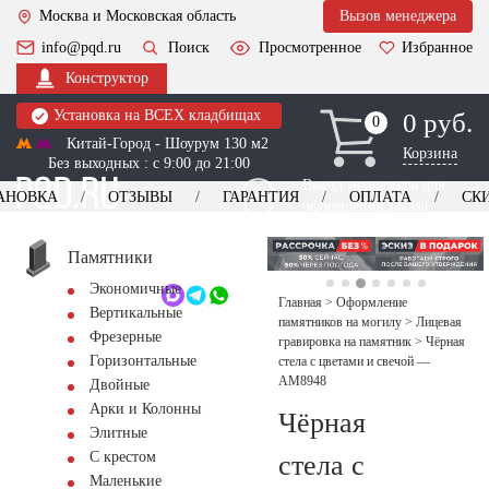
Москва и Московская область
Вызов менеджера
info@pqd.ru
Поиск
Просмотренное
Избранное
Конструктор
Установка на ВСЕХ кладбищах
0 руб.
0
0
Китай-Город - Шоурум 130 м2
Корзина
Без выходных : с 9:00 до 21:00
Выезд менеджера для
АНОВКА
ОТЗЫВЫ
ГАРАНТИЯ
ОПЛАТА
СК
оформления заказа
изготовление
Заказать выезд
памятников
+7 (495) 518-44-23
Памятники
Экономичные
Обратный звонок
Главная
>
Оформление
Вертикальные
памятников на могилу
>
Лицевая
Фрезерные
гравировка на памятник
>
Чёрная
Горизонтальные
стела с цветами и свечой —
AM8948
Двойные
Арки и Колонны
Чёрная
Элитные
С крестом
стела с
Маленькие