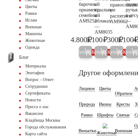
барочный
с
ледян
православны
Цветы
орнамент,
крыльями
ручья
с
Рамки
семейный
в
в лес
распятием
Ислам
AM9252
облаках
—
AM9062
—
AM86
Военные
AM8035
Машины
₽
₽
₽
4.800
1.100
300
1.100
4
5.000
1.200
300
Животные
Одежда
Купить
Купить
Купить
Купит
5%
5%
5%
Блог
Материалы
Другое оформлени
Эпитафии
Вопрос - Ответ
Сотрудники
Лицевое
Цветы
А
Сертификаты
Обратное
Новости
Природа
Иконы
Кресты
Х
Пресса о нас
Вакансии
Рамки
Шрифты
Святые
С
Кладбища Москвы
О
Города обслуживания
Виньетки
Военным
Животные
Карта сайта