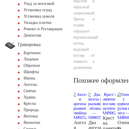
текстом и
Уход за могилкой
образной
Установка оград
символикой.
Установка цоколя
Цветы и
Укладка плитки
пламя
Ремонт и Реставрация
образуют
Демонтаж
вертикальный
поток,
Гравировка
ведущий
Картинки
взгляд от
Лицевое
земного к
Обратное
духовному.
Шрифты
Иконы
Похожее оформле
Ангелы
Святые
Храмы
Кресты
Природа
Веточки
Крест
Ангел
Два
Олен
Виньетки
на
и
ангела
у
памятник
Свечки