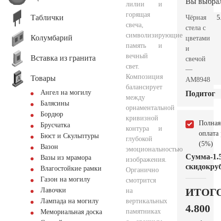
Вы выбра
лилии и
горящая
Таблички
Чёрная
5
свеча,
стела с
символизирующие
Колумбарий
цветами
память и
и
вечный
Вставка из гранита
свечой
свет.
—
Композиция
Товары
AM8948
балансирует
Ангел на могилу
Подитог
между
Балясины
орнаментальной
Бордюр
кривизной
Полная
Брусчатка
контура и
оплата
Бюст и Скульптуры
глубокой
(5%)
Вазон
эмоциональностью
Сумма
-1.
Вазы из мрамора
изображения.
скидок
руб
Влагостойкие рамки
Органично
Газон на могилу
смотрится
ИТОГ
Лавочки
на
вертикальных
Лампада на могилу
4.800
памятниках
Мемориальная доска