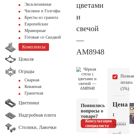
цветами
Эксклюзивные
Часовни и Голгофы
и
Кресты из гранита
Европейские
свечой
Мраморные
Готовые со Скидкой
—
Комплексы
AM8948
Цоколя
Ограды
Полная
Сварная
оплата
Кованная
(5%)
Гранитная
Цветники
Цена
Появились
вопросы о
:
Надгробная плита
товаре?
Консультация
5.000
специалиста
Столики, Лавочки
руб.