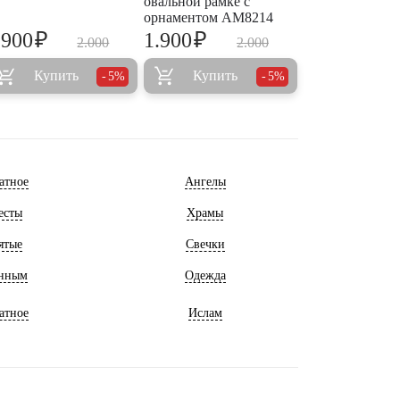
овальной рамке с
орнаментом AM8214
₽
₽
.900
1.900
2.000
2.000
Купить
Купить
5%
5%
атное
Ангелы
есты
Храмы
ятые
Свечки
нным
Одежда
атное
Ислам