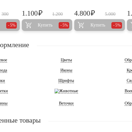
₽
₽
1.100
4.800
1
300
1.200
5.000
Купить
Купить
5%
5%
5%
формление
евое
Цветы
Обр
рода
Иконы
Кр
мки
Шрифты
Св
етки
Животные
Вое
ины
Веточки
Обр
енные товары