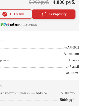
4.800 руб.
5.000 руб.
В 1 клик
В корзину
или наличные.
ии
№ AM8952
В наличии
ировки
Гранит
от 7 дней
от 10 см.
и
ла с крестом и розами — AM8952
5.000 руб.
5000 руб.