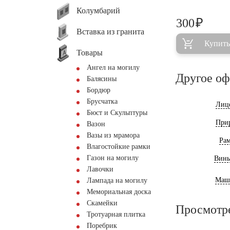
Колумбарий
₽
300
Вставка из гранита
Купить
Товары
Ангел на могилу
Другое о
Балясины
Бордюр
Брусчатка
Лиц
Бюст и Скульптуры
При
Вазон
Вазы из мрамора
Ра
Влагостойкие рамки
Газон на могилу
Винь
Лавочки
Маш
Лампада на могилу
Мемориальная доска
Скамейки
Просмотр
Тротуарная плитка
Поребрик