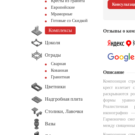
Кресты из гранита
Консультац
Европейские
Мраморные
Готовые со Скидкой
Комплексы
Отзывы о ком
Цоколя
Ограды
Сварная
Кованная
Описание
Гранитная
Композиция стр
Цветники
крест взлетает 
раскрываются ро
Надгробная плита
формы уравнов
Реалистичная
Столики, Лавочки
иконографию —
Гармонично смот
Вазы
между священны
Композиция стр