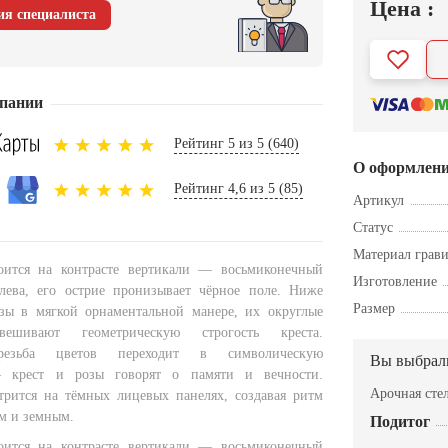
Цена :
ия специалиста
пании
Рейтинг 5 из 5 (640)
О оформлен
Рейтинг 4,6 из 5 (85)
Артикул
Статус
Материал грав
оится на контрасте вертикали — восьмиконечный
Изготовление
слева, его острие пронизывает чёрное поле. Ниже
Размер
зы в мягкой орнаментальной манере, их округлые
ешивают геометрическую строгость креста.
 резьба цветов переходит в символическую
Вы выбрал
 крест и розы говорят о памяти и вечности.
Арочная сте
рится на тёмных лицевых панелях, создавая ритм
м и земным.
Подитог
оится на контрасте вертикали — восьмиконечный