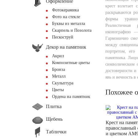
Оформление
крест взлетает 
Фотокерамика
раскрываются ро
Фото на стекле
формы уравнов
Буквы из металла
Реалистичная
Скарпель и Позолота
иконографию —
Пескоструй
Гармонично смот
между священны
Декор на памятник
портретом, его
Акрил
памятника. Лицо
Композитные цветы
символическим о
Бронза
достоверности и
Металл
явь и вечность в
Скульптура
Цветы
Похожее 
Ордена на памятник
Плитка
Щебень
Крест на памя
православный 
Таблички
и цветком AM