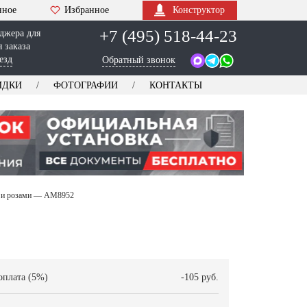
нное
Избранное
Конструктор
+7 (495) 518-44-23
джера для
 заказа
езд
Обратный звонок
ИДКИ
ФОТОГРАФИИ
КОНТАКТЫ
м и розами — AM8952
оплата (5%)
-105 руб.