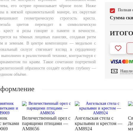
слева, его острие пронизывает чёрное поле. Ниже
Полная 
зы в мягкой орнаментальной манере, их округлые
Сумма ски
ешивают геометрическую строгость креста.
 резьба цветов переходит в символическую
 крест и розы говорят о памяти и вечности.
ИТОГ
рится на тёмных лицевых панелях, создавая ритм
м и земным. В центре композиции — медальон с
 овальный силуэт стягивает взгляд в сердцевину
 выполнено в реалистичной технике, контрастируя с
рнаментом по краям. Такое сочетание портретной
 религиозной образности создаёт особую глубину —
Нашли 
 едином объёме.
оформление
тник
Величественный орел с
Ангельская стела с
Св
с ветками
парящими птицами —
крыльями и крестом —
Де
9069
AM8656
AM8924
мл