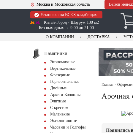
Москва и Московская область
Вызов менед
Установка на ВСЕХ кладбищах
Китай-Город - Шоурум 130 м2
Без выходных : с 9:00 до 21:00
О КОМПАНИИ
ДОСТАВКА
УСТ
Памятники
Экономичные
Вертикальные
Фрезерные
Горизонтальные
Главная
>
Оформлени
Двойные
Арочная 
Арки и Колонны
Элитные
С крестом
Маленькие
Эксклюзивные
Часовни и Голгофы
Появились в