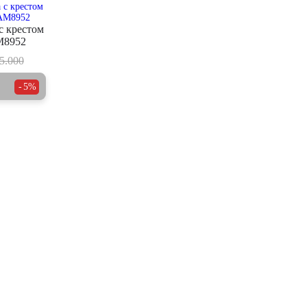
с крестом
M8952
5.000
5%