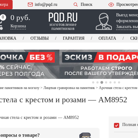
жера
info@pqd.ru
Поиск
Просмотре
Выезд мене
0 руб.
0
0
оформления
изготовление
Корзина
Заказать вы
памятников
АНОВКА
ОТЗЫВЫ
ГАРАНТИЯ
ОПЛАТА
СК
е памятников на могилу
>
Лицевая гравировка на памятник
>
Арочная стела с кресто
стела с крестом и розами — AM8952
Полная 
опросы о товаре?