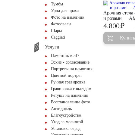
Тумбы
Урна для праха
Арочная стела 
Фото на памятник
и розами — A
Фотоовалы
₽
4.800
Шары
Сaggiati
Купить
Услуги
Памятник в 3D
Эскиз - согласование
Портреты на памятник
Цветной портрет
Ручная гравировка
Гравировка с выездом
Ретушь на памятник
Восстановление фото
Антидождь
Благоустройство
Уход за могилкой
Установка оград