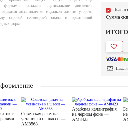
и формами, создавая вертикальное движение
Полная 
ноградная лоза оплетает медальон живым узором,
Сумма ски
жду строгой геометрией овала и органичной
одных форм.
ИТОГ
Нашли 
оформление
Арабская каллиграфия
Бе
виток с
Советская ракетная
на чёрном фоне —
не
иралями
установка на шасси —
AM8423
A
AM8568