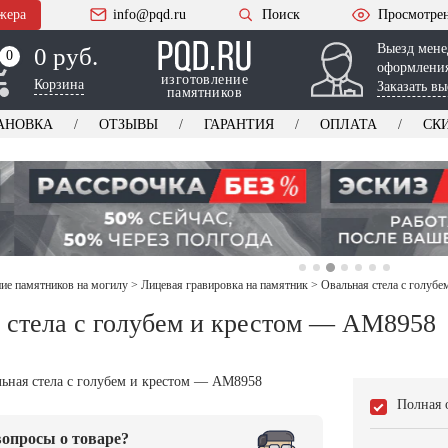
жера
info@pqd.ru
Поиск
Просмотре
Выезд мене
0 руб.
0
0
оформления
изготовление
Корзина
Заказать вы
памятников
АНОВКА
ОТЗЫВЫ
ГАРАНТИЯ
ОПЛАТА
СК
е памятников на могилу
>
Лицевая гравировка на памятник
>
Овальная стела с голуб
 стела с голубем и крестом — AM8958
Полная 
опросы о товаре?