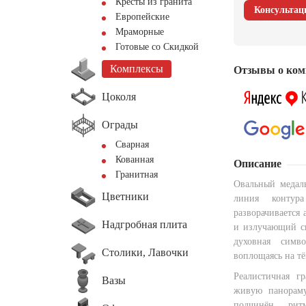
Кресты из гранита
Консультац
Европейские
Мраморные
Готовые со Скидкой
Комплексы
Отзывы о ком
Цоколя
Ограды
Сварная
Кованная
Описание
Гранитная
Овальный медал
Цветники
линия контур
разворачивается 
Надгробная плита
и излучающий св
духовная симв
Столики, Лавочки
воплощаясь на т
Реалистичная г
Вазы
живую панорам
подчинён рит