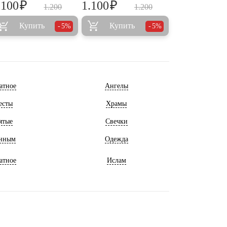
₽
₽
.100
1.100
1.200
1.200
Купить
Купить
5%
5%
атное
Ангелы
есты
Храмы
ятые
Свечки
нным
Одежда
атное
Ислам