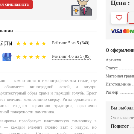
Цена :
ия специалиста
пании
Рейтинг 5 из 5 (640)
О оформлен
Рейтинг 4,6 из 5 (85)
Артикул
Статус
Материал грав
ьон — композиция в иконографическом стиле, где
Изготовление
а обвивается виноградной лозой, а внутри
Размер
архитектурный образ храма и парящий голубь. Крест
ет венчают композицию сверху. Ритм орнамента и
олика создают гармонию традиции, органично
Вы выбрал
ёмной поверхности памятника.
Овальная ст
равировка преобразует классическую символику в
Подитог
у — каждый элемент словно взят с натуры, но
му орнамента. Силуэт голубя парит над