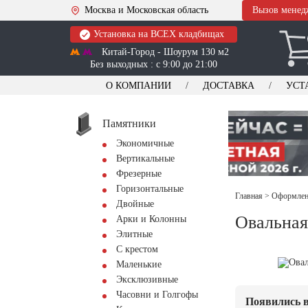
Москва и Московская область
Вызов менед
Установка на ВСЕХ кладбищах
Китай-Город - Шоурум 130 м2
Без выходных : с 9:00 до 21:00
О КОМПАНИИ
ДОСТАВКА
УСТ
Памятники
Экономичные
Вертикальные
Фрезерные
Горизонтальные
Главная
>
Оформлени
Двойные
Овальная
Арки и Колонны
Элитные
С крестом
Маленькие
Эксклюзивные
Часовни и Голгофы
Появились в