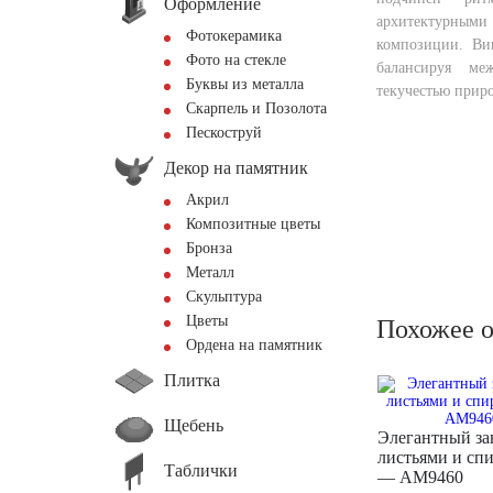
Оформление
архитектурным
Фотокерамика
композиции. Ви
Фото на стекле
балансируя ме
Буквы из металла
текучестью прир
Скарпель и Позолота
Пескоструй
Декор на памятник
Акрил
Композитные цветы
Бронза
Металл
Скульптура
Цветы
Похожее 
Ордена на памятник
Плитка
Щебень
Элегантный за
листьями и сп
Таблички
— AM9460