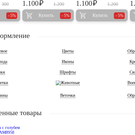
₽
₽
1.100
1.100
1
300
1.200
1.200
Купить
Купить
5%
5%
5%
формление
евое
Цветы
Обр
рода
Иконы
Кр
мки
Шрифты
Св
етки
Животные
Вое
ины
Веточки
Обр
енные товары