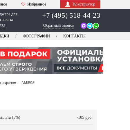
нное
Избранное
Конструктор
+7 (495) 518-44-23
джера для
 заказа
езд
Обратный звонок
ИДКИ
ФОТОГРАФИИ
КОНТАКТЫ
ем и крестом — AM8958
оплата (5%)
-105 руб.