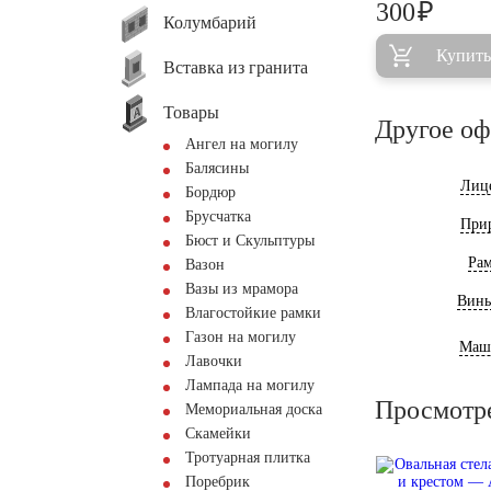
₽
300
Колумбарий
Купить
Вставка из гранита
Товары
Другое о
Ангел на могилу
Балясины
Лиц
Бордюр
Брусчатка
При
Бюст и Скульптуры
Ра
Вазон
Вазы из мрамора
Винь
Влагостойкие рамки
Газон на могилу
Маш
Лавочки
Лампада на могилу
Просмотр
Мемориальная доска
Скамейки
Тротуарная плитка
Поребрик