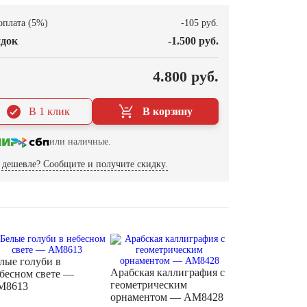
оплата (5%)
-105 руб.
док
-1.500 руб.
О
4.800 руб.
В 1 клик
В корзину
или наличные.
дешевле? Сообщите и получите скидку.
лые голуби в
Арабская каллиграфия с
бесном свете —
геометрическим
M8613
орнаментом — AM8428