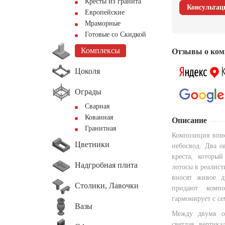
Кресты из гранита
Консультац
Европейские
Мраморные
Готовые со Скидкой
Комплексы
Отзывы о ком
Цоколя
Ограды
Сварная
Кованная
Описание
Гранитная
Композиция впи
Цветники
небосвод. Два о
креста, которы
Надгробная плита
лотосы в реалист
вносят живое д
Столики, Лавочки
придают компо
гармонирует с с
Вазы
Между двумя о
светлая вертик