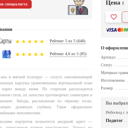
Цена :
ия специалиста
пании
Рейтинг 5 из 5 (640)
О оформлен
Рейтинг 4,6 из 5 (85)
Артикул
Статус
Материал грав
сана в мягкий полукруг — силуэт, напоминающий
Изготовление
вальных картуша уравновешены вертикальной осью
Размер
й парит между ними. По сторонам распускаются
ичном стиле, их лепестки противоречат симметрии и
ыхание. Звёзды, рассыпанные по чёрному полю,
Вы выбрал
зиции духовную глубину. Такое оформление
Небосвод с 
емейными монументами.
Подитог
валами портретов возносится ажурный крест —
аль, пронзающая ночное пространство. Лотосы по