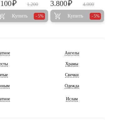
₽
₽
.100
3.800
1.200
4.000
Купить
Купить
5%
5%
атное
Ангелы
есты
Храмы
ятые
Свечки
нным
Одежда
атное
Ислам