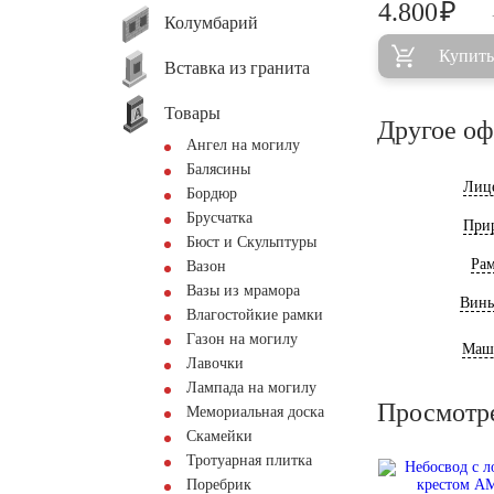
₽
4.800
Колумбарий
Купить
Вставка из гранита
Товары
Другое о
Ангел на могилу
Балясины
Лиц
Бордюр
Брусчатка
При
Бюст и Скульптуры
Ра
Вазон
Вазы из мрамора
Винь
Влагостойкие рамки
Газон на могилу
Маш
Лавочки
Лампада на могилу
Просмотр
Мемориальная доска
Скамейки
Тротуарная плитка
Поребрик