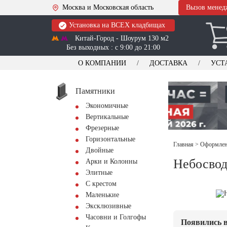
Москва и Московская область
Вызов менед
Установка на ВСЕХ кладбищах
Китай-Город - Шоурум 130 м2
Без выходных : с 9:00 до 21:00
О КОМПАНИИ
ДОСТАВКА
УСТ
Памятники
Экономичные
Вертикальные
Фрезерные
Горизонтальные
Главная
>
Оформлени
Двойные
Небосвод
Арки и Колонны
Элитные
С крестом
Маленькие
Эксклюзивные
Часовни и Голгофы
Появились в