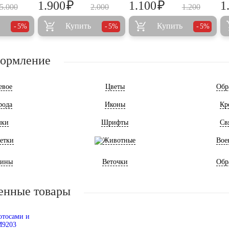
₽
₽
1.900
1.100
1
5.000
2.000
1.200
Купить
Купить
5%
5%
5%
формление
евое
Цветы
Обр
рода
Иконы
Кр
мки
Шрифты
Св
етки
Животные
Вое
ины
Веточки
Обр
енные товары