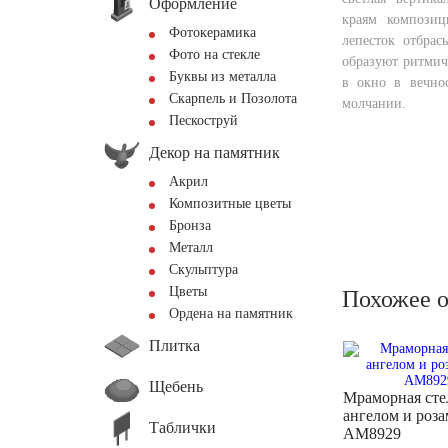
Оформление
краям композиц
Фотокерамика
лепесток отбрас
Фото на стекле
образуют ритмич
Буквы из металла
в окно в вечнос
Скарпель и Позолота
молчании.
Пескоструй
Декор на памятник
Акрил
Композитные цветы
Бронза
Металл
Скульптура
Цветы
Похожее 
Ордена на памятник
Плитка
Щебень
Мраморная сте
ангелом и роз
Таблички
AM8929