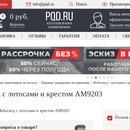
жера
info@pqd.ru
Поиск
Просмотре
Выезд мене
0 руб.
0
0
оформления
изготовление
Корзина
Заказать вы
памятников
АНОВКА
ОТЗЫВЫ
ГАРАНТИЯ
ОПЛАТА
СК
е памятников на могилу
>
Лицевая гравировка на памятник
>
Небосвод с лотосами и 
 с лотосами и крестом AM9203
Полная 
опросы о товаре?