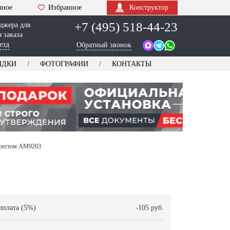
нное
Избранное
Конструктор
+7 (495) 518-44-23
джера для
 заказа
езд
Обратный звонок
ИДКИ
ФОТОГРАФИИ
КОНТАКТЫ
крестом AM9203
оплата (5%)
-105 руб.