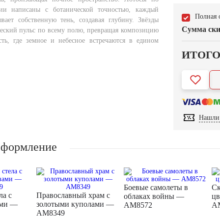
ии написаны с ботанической точностью, каждый
Полная 
ывает собственную тень, создавая глубину. Звёзды
Сумма ски
еский пульс по всему полю, превращая композицию
ть, где земное и небесное встречаются в едином
ИТОГ
Нашли 
оформление
Боевые самолеты в
Ск
ла с
Православный храм с
облаках войны —
цв
ами —
золотыми куполами —
AM8572
A
AM8349