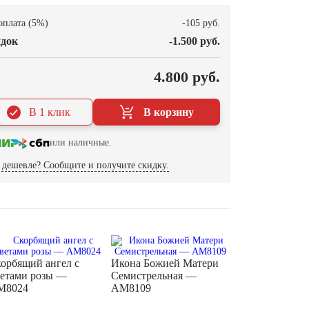
оплата (5%)
-105 руб.
док
-1.500 руб.
О
4.800 руб.
В 1 клик
В корзину
или наличные.
дешевле? Сообщите и получите скидку.
орбящий ангел с
Икона Божией Матери
етами розы —
Семистрельная —
M8024
AM8109