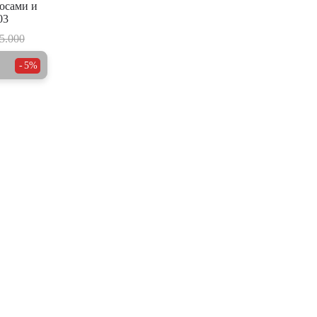
тосами и
03
5.000
5%