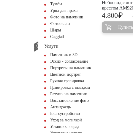
Небосвод с ло
Тумбы
крестом AM92
Урна для праха
₽
4.800
Фото на памятник
Фотоовалы
Купить
Шары
Сaggiati
Услуги
Памятник в 3D
Эскиз - согласование
Портреты на памятник
Цветной портрет
Ручная гравировка
Гравировка с выездом
Ретушь на памятник
Восстановление фото
Антидождь
Благоустройство
Уход за могилкой
Установка оград