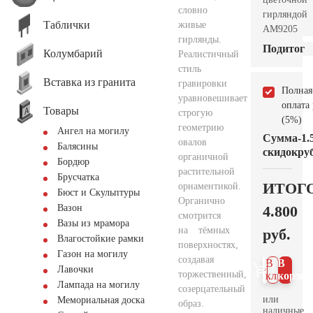
словно
гирляндой
Таблички
живые
AM9205
гирлянды.
Подитог
Колумбарий
Реалистичный
стиль
Вставка из гранита
гравировки
Полная
уравновешивает
оплата
Товары
строгую
(5%)
геометрию
Ангел на могилу
Сумма
-1.
овалов
Балясины
скидок
руб
органичной
Бордюр
растительной
Брусчатка
ИТОГ
орнаментикой.
Бюст и Скульптуры
Органично
4.800
Вазон
смотрится
Вазы из мрамора
на тёмных
руб.
Влагостойкие рамки
поверхностях,
Газон на могилу
создавая
В 1
В
Лавочки
торжественный,
клик
корзин
Лампада на могилу
созерцательный
или
Мемориальная доска
образ.
наличные.