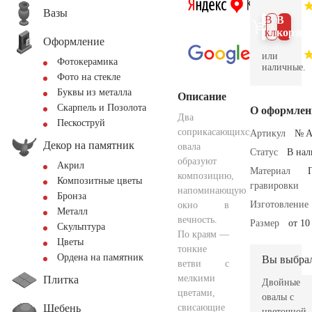
Вазы
В 1
В
клик
корзин
Оформление
или
Фотокерамика
наличные.
Фото на стекле
Буквы из металла
Описание
Скарпель и Позолота
О оформлен
Два
Пескоструй
соприкасающихся
Артикул
№ A
Декор на памятник
овала
Статус
В на
образуют
Акрил
Материал
композицию,
Композитные цветы
гравировки
напоминающую
Бронза
Изготовление
окно в
Металл
вечность.
Размер
от 10
Скульптура
По краям —
Цветы
тонкие
Ордена на памятник
Вы выбра
ветви с
мелкими
Плитка
Двойные
цветами,
овалы с
Щебень
свисающие
цветочной