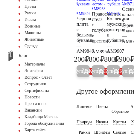
Цветы
Осен
Рамки
Православная
канал
Черная
Коллекция
стела
с
Ислам
плита
мужских
с
дерев
Военные
с
свитеров
голубем
лодко
Машины
белыми
и
и
—
Животные
буквами
рубашек
крестом
AM87
—
—
—
Одежда
AM9846
AM9907
AM8953
Блог
₽
₽
₽
200
4.800
800
1.900
200
5.000
800
Материалы
Купить
Купить
Купить
Купит
Эпитафии
5%
5%
5%
Вопрос - Ответ
Сотрудники
Другое оформлени
Сертификаты
Новости
Пресса о нас
Лицевое
Цветы
А
Вакансии
Обратное
Кладбища Москвы
Природа
Иконы
Кресты
Х
Города обслуживания
Карта сайта
Рамки
Шрифты
Святые
С