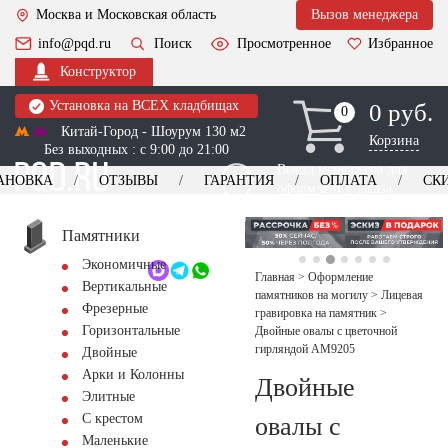
Москва и Московская область
Вызов менеджера
info@pqd.ru
Поиск
Просмотренное
Избранное
Конструктор
Установка на ВСЕХ кладбищах
0 руб.
0
0
Китай-Город - Шоурум 130 м2
Корзина
Без выходных : с 9:00 до 21:00
Выезд менеджера для
АНОВКА
ОТЗЫВЫ
ГАРАНТИЯ
ОПЛАТА
СК
оформления заказа
изготовление
Заказать выезд
памятников
+7 (495) 518-44-23
Памятники
Экономичные
Обратный звонок
Главная
>
Оформление
Вертикальные
памятников на могилу
>
Лицевая
Фрезерные
гравировка на памятник
>
Горизонтальные
Двойные овалы с цветочной
гирляндой AM9205
Двойные
Арки и Колонны
Двойные
Элитные
С крестом
овалы с
Маленькие