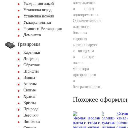
восхождения
Уход за могилкой
и покоя
Установка оград
одновременно.
Установка цоколя
Орнаментальная
Укладка плитки
плотность
Ремонт и Реставрация
боковых
Демонтаж
гирлянд
Гравировка
контрастирует
с воздухом
Картинки
в центре
Лицевое
овалов —
Обратное
метафора
Шрифты
прозрачности
Иконы
и
Ангелы
безграничности.
Святые
Храмы
Похожее оформле
Кресты
Природа
Веточки
Виньетки
Свечки