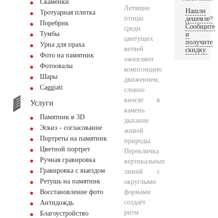
Скамейки
Летящие
Нашли
Тротуарная плитка
птицы
дешевле?
Поребрик
Сообщите
среди
Тумбы
и
цветущих
получите
Урна для праха
ветвей
скидку.
Фото на памятник
оживляют
Фотоовалы
композицию
Шары
движением,
Сaggiati
словно
вносят в
Услуги
камень
Памятник в 3D
дыхание
Эскиз - согласование
живой
Портреты на памятник
природы.
Цветной портрет
Перекличка
Ручная гравировка
вертикальных
Гравировка с выездом
линий с
Ретушь на памятник
округлыми
формами
Восстановление фото
создаёт
Антидождь
ритм
Благоустройство