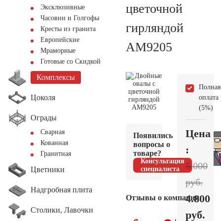
цветочной
Эксклюзивные
Часовни и Голгофы
гирляндой
Кресты из гранита
Европейские
AM9205
Мраморные
Готовые со Скидкой
Комплексы
Полная
Цоколя
оплата
(5%)
Ограды
Цена
Сварная
Появились
Кованная
вопросы о
:
товаре?
Гранитная
Консультация
5.000
Цветники
специалиста
руб.
Надгробная плита
4.800
Отзывы о компании
Столики, Лавочки
руб.