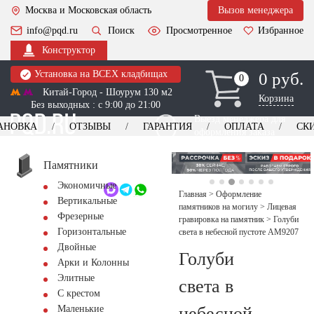
Москва и Московская область
Вызов менеджера
info@pqd.ru
Поиск
Просмотренное
Избранное
Конструктор
Установка на ВСЕХ кладбищах
0 руб.
0
0
Китай-Город - Шоурум 130 м2
Корзина
Без выходных : с 9:00 до 21:00
Выезд менеджера для
АНОВКА
ОТЗЫВЫ
ГАРАНТИЯ
ОПЛАТА
СК
оформления заказа
изготовление
Заказать выезд
памятников
+7 (495) 518-44-23
Памятники
Экономичные
Обратный звонок
Главная
>
Оформление
Вертикальные
памятников на могилу
>
Лицевая
Фрезерные
гравировка на памятник
>
Голуби
Горизонтальные
света в небесной пустоте AM9207
Двойные
Голуби
Арки и Колонны
Элитные
света в
С крестом
небесной
Маленькие