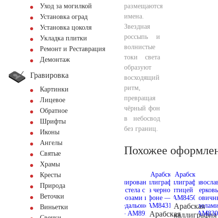
размещаются
Уход за могилкой
имена.
Установка оград
Звездная
Установка цоколя
россыпь и
Укладка плитки
волнистые
Ремонт и Реставрация
токи света
Демонтаж
образуют
Гравировка
восходящий
ритм,
Картинки
превращая
Лицевое
чёрный фон
Обратное
в небосвод
Шрифты
без границ.
Иконы
Ангелы
Похожее оформле
Святые
Храмы
Кресты
Природа
Веточки
Арабская
Виньетки
Арабская
каллиграфия
Свечки