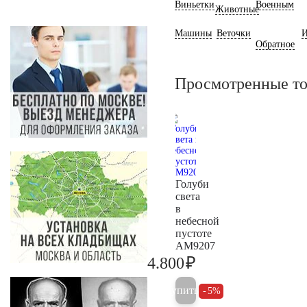
Виньетки
Военным
Животные
Машины
Веточки
И
Обратное
Просмотренные т
Голуби
света
в
небесной
пустоте
AM9207
₽
4.800
5.000
Купить
5%