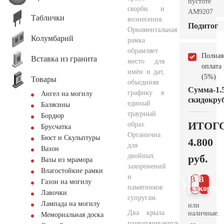
пустоте
скорби и
AM9207
Таблички
вознесения.
Подитог
Орнаментальная
Колумбарий
рамка
обрамляет
Полная
Вставка из гранита
место для
оплата
имён и дат,
(5%)
Товары
объединяя
Сумма
-1.
графику в
Ангел на могилу
скидок
руб
единый
Балясины
траурный
Бордюр
ИТОГ
образ.
Брусчатка
Органична
Бюст и Скульптуры
4.800
для
Вазон
двойных
руб.
Вазы из мрамора
захоронений
Влагостойкие рамки
и
В 1
В
Газон на могилу
памятников
клик
корзин
Лавочки
супругам.
Лампада на могилу
или
Два крыла
наличные.
Мемориальная доска
разворачиваются