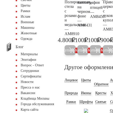
Полированная
Право
каллиграфия
с
Цветы
стела
церко
на
птицей
с
с
Рамки
черном
—
розами
луко
фоне
AM8450
Ислам
и
купо
—
Военные
медальоном
—
AM8431
Машины
—
AM83
Животные
AM8910
₽
₽
₽
4.800
1.100
1.100
1.900
4
Одежда
5.000
1.200
1.200
Блог
Купить
Купить
Купить
Купит
5%
5%
5%
Материалы
Эпитафии
Вопрос - Ответ
Другое оформлени
Сотрудники
Сертификаты
Лицевое
Цветы
А
Новости
Обратное
Пресса о нас
Природа
Иконы
Кресты
Х
Вакансии
Кладбища Москвы
Рамки
Шрифты
Святые
С
Города обслуживания
Карта сайта
О