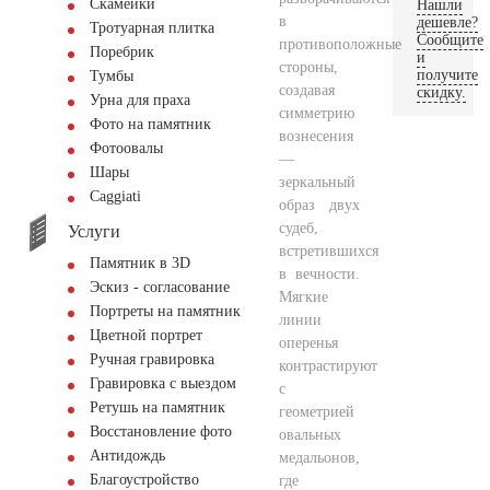
Скамейки
Нашли
в
дешевле?
Тротуарная плитка
Сообщите
противоположные
Поребрик
и
стороны,
получите
Тумбы
создавая
скидку.
Урна для праха
симметрию
Фото на памятник
вознесения
Фотоовалы
—
Шары
зеркальный
Сaggiati
образ двух
судеб,
Услуги
встретившихся
Памятник в 3D
в вечности.
Эскиз - согласование
Мягкие
Портреты на памятник
линии
Цветной портрет
оперенья
Ручная гравировка
контрастируют
Гравировка с выездом
с
Ретушь на памятник
геометрией
Восстановление фото
овальных
Антидождь
медальонов,
Благоустройство
где