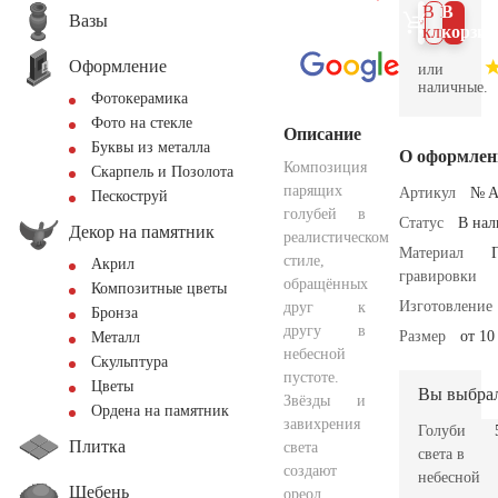
В 1
В
Вазы
клик
корзин
Оформление
или
наличные.
Фотокерамика
Фото на стекле
Описание
Буквы из металла
О оформлен
Композиция
Скарпель и Позолота
парящих
Артикул
№ A
Пескоструй
голубей в
Статус
В на
Декор на памятник
реалистическом
Материал
стиле,
Акрил
гравировки
обращённых
Композитные цветы
Изготовление
друг к
Бронза
другу в
Размер
от 10
Металл
небесной
Скульптура
пустоте.
Цветы
Вы выбра
Звёзды и
Ордена на памятник
завихрения
Голуби
Плитка
света
света в
создают
небесной
Щебень
ореол