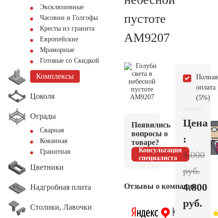
Эксклюзивные
пустоте
Часовни и Голгофы
Кресты из гранита
AM9207
Европейские
Мраморные
Готовые со Скидкой
Комплексы
Полная
оплата
Цоколя
(5%)
Ограды
Цена
Появились
Сварная
вопросы о
:
Кованная
товаре?
Консультация
Гранитная
5.000
специалиста
Цветники
руб.
4.800
Отзывы о компании
Надгробная плита
руб.
Столики, Лавочки