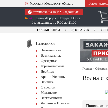
Москва и Московская область
Вызов менед
Установка на ВСЕХ кладбищах
Китай-Город - Шоурум 130 м2
Без выходных : с 9:00 до 21:00
О КОМПАНИИ
ДОСТАВКА
УСТ
Памятники
Экономичные
Вертикальные
Фрезерные
Горизонтальные
Главная
>
Оформлени
Двойные
Волна с 
Арки и Колонны
Элитные
С крестом
Маленькие
Эксклюзивные
Часовни и Голгофы
Появились в