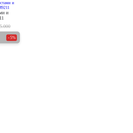
ми и
11
5.000
5%