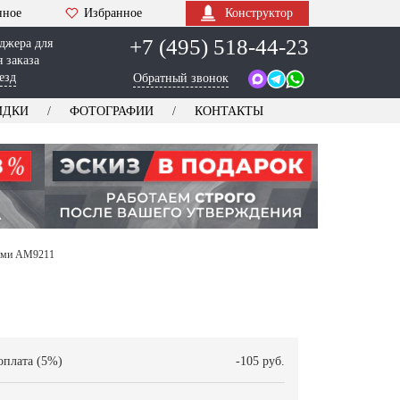
нное
Избранное
Конструктор
+7 (495) 518-44-23
джера для
 заказа
езд
Обратный звонок
ИДКИ
ФОТОГРАФИИ
КОНТАКТЫ
тами AM9211
оплата (5%)
-105 руб.