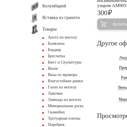
восьмиконечны
узором AM905
Колумбарий
₽
300
Вставка из гранита
Купить
Товары
Ангел на могилу
Другое о
Балясины
Бордюр
Брусчатка
Лиц
Бюст и Скульптуры
При
Вазон
Вазы из мрамора
Ра
Влагостойкие рамки
Газон на могилу
Винь
Лавочки
Маш
Лампада на могилу
Мемориальная доска
Скамейки
Просмотр
Тротуарная плитка
Поребрик