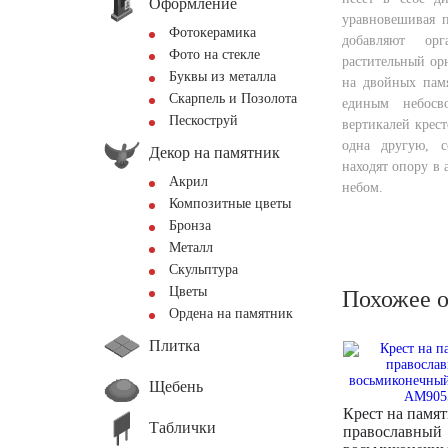
Оформление
уравновешивая 
Фотокерамика
добавляют орг
Фото на стекле
растительный ор
Буквы из металла
на двойных памя
Скарпель и Позолота
единым небосв
Пескоструй
вертикалей крес
одна другую, с
Декор на памятник
находят опору в 
Акрил
небом.
Композитные цветы
Бронза
Металл
Скульптура
Цветы
Похожее 
Ордена на памятник
Плитка
Щебень
Крест на памя
Таблички
православный