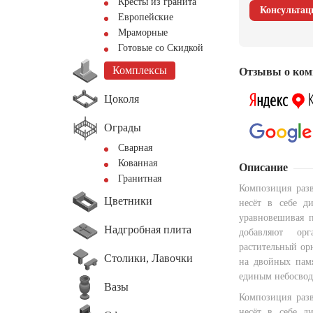
Кресты из гранита
Консультац
Европейские
Мраморные
Готовые со Скидкой
Комплексы
Отзывы о ком
Цоколя
Ограды
Сварная
Кованная
Описание
Гранитная
Композиция раз
Цветники
несёт в себе д
уравновешивая 
Надгробная плита
добавляют орг
растительный ор
Столики, Лавочки
на двойных памя
единым небосвод
Вазы
Композиция раз
несёт в себе д