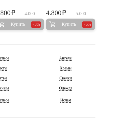
₽
₽
.800
4.800
4.000
5.000
Купить
Купить
5%
5%
атное
Ангелы
есты
Храмы
ятые
Свечки
нным
Одежда
атное
Ислам