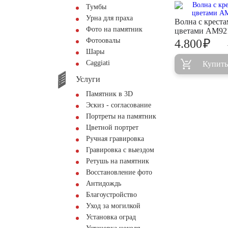
Тумбы
Урна для праха
Волна с креста
Фото на памятник
цветами AM92
Фотоовалы
₽
4.800
Шары
Сaggiati
Купить
Услуги
Памятник в 3D
Эскиз - согласование
Портреты на памятник
Цветной портрет
Ручная гравировка
Гравировка с выездом
Ретушь на памятник
Восстановление фото
Антидождь
Благоустройство
Уход за могилкой
Установка оград