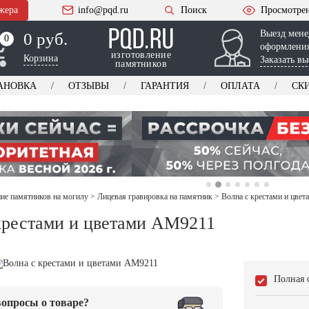
жера
info@pqd.ru
Поиск
Просмотре
Выезд мене
0 руб.
0
0
оформления
изготовление
Корзина
Заказать вы
памятников
АНОВКА
ОТЗЫВЫ
ГАРАНТИЯ
ОПЛАТА
СК
е памятников на могилу
>
Лицевая гравировка на памятник
>
Волна с крестами и цве
крестами и цветами AM9211
Полная 
опросы о товаре?