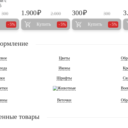
й с
5
₽
₽
1.900
300
3
300
2.000
300
Купить
Купить
5%
5%
5%
формление
евое
Цветы
Обр
рода
Иконы
Кр
мки
Шрифты
Св
етки
Животные
Вое
ины
Веточки
Обр
енные товары