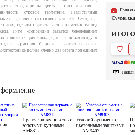
пространство, а резные цветы — пион и лилия —
Полная 
аничность суровой геометрии. Реалистичный
Сумма ски
намент переплетается с символикой веры. Смотрится
тниках, где два портрета уютно размещаются под
одом. Ритм композиции задаётся чередованием
ИТОГ
тов и мягкости цветочных форм — они балансируют
оздавая гармоничный диалог. Портретные овалы
архитектонике волны, словно два берега под единым
Нашли 
оформление
Православная церковь с
Угловой орнамент с
Пр
тник
золотыми куполами —
цветочными завитками
Бо
AM8312
— AM9407
м