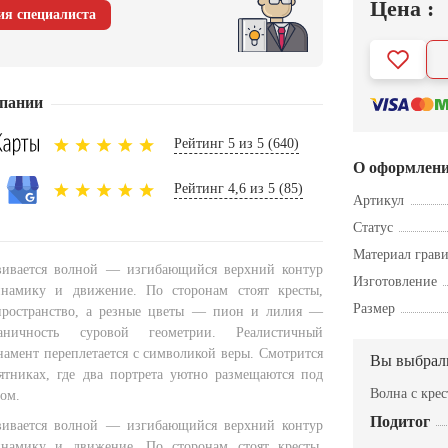
Цена :
ия специалиста
пании
Рейтинг 5 из 5 (640)
О оформлен
Рейтинг 4,6 из 5 (85)
Артикул
Статус
Материал грав
вивается волной — изгибающийся верхний контур
Изготовление
инамику и движение. По сторонам стоят кресты,
Размер
пространство, а резные цветы — пион и лилия —
аничность суровой геометрии. Реалистичный
намент переплетается с символикой веры. Смотрится
Вы выбрал
тниках, где два портрета уютно размещаются под
Волна с кре
ом.
Подитог
вивается волной — изгибающийся верхний контур
инамику и движение. По сторонам стоят кресты,