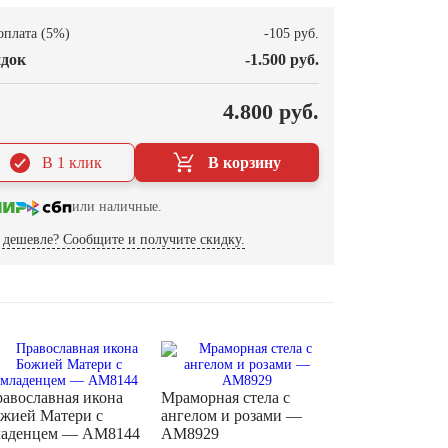
оплата (5%)
-105 руб.
док
-1.500 руб.
О
4.800 руб.
В 1 клик
В корзину
или наличные.
дешевле? Сообщите и получите скидку.
авославная икона
Мраморная стела с
жией Матери с
ангелом и розами —
ладенцем — AM8144
AM8929