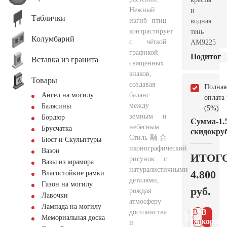
Нежный
и
Таблички
изгиб птиц
водная
контрастирует
тень
Колумбарий
с чёткой
AM9225
графикой
Подитог
Вставка из гранита
священных
знаков,
Товары
создавая
Полная
баланс
Ангел на могилу
оплата
между
Балясины
(5%)
земным и
Бордюр
Сумма
-1.
небесным.
Брусчатка
скидок
руб
Стиль融合
Бюст и Скульптуры
иконографический
Вазон
ИТОГ
рисунок с
Вазы из мрамора
натуралистичными
4.800
Влагостойкие рамки
деталями,
Газон на могилу
руб.
рождая
Лавочки
атмосферу
Лампада на могилу
В 1
В
достоинства
Мемориальная доска
клик
корзин
и