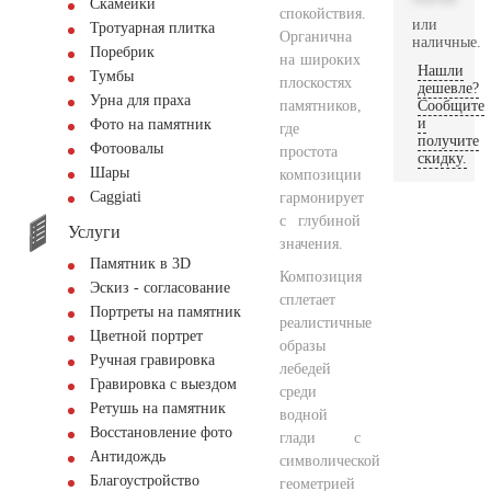
Скамейки
спокойствия.
или
Тротуарная плитка
Органична
наличные.
Поребрик
на широких
Нашли
Тумбы
плоскостях
дешевле?
Урна для праха
памятников,
Сообщите
и
Фото на памятник
где
получите
Фотоовалы
простота
скидку.
Шары
композиции
Сaggiati
гармонирует
с глубиной
Услуги
значения.
Памятник в 3D
Композиция
Эскиз - согласование
сплетает
Портреты на памятник
реалистичные
Цветной портрет
образы
Ручная гравировка
лебедей
Гравировка с выездом
среди
Ретушь на памятник
водной
Восстановление фото
глади с
Антидождь
символической
Благоустройство
геометрией