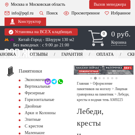
Москва и Московская область
Вызов менеджера
info@pqd.ru
Поиск
Просмотренное
Избранное
Конструктор
Установка на ВСЕХ кладбищах
0 руб.
0
0
Китай-Город - Шоурум 130 м2
Корзина
Без выходных : с 9:00 до 21:00
Выезд менеджера для
АНОВКА
ОТЗЫВЫ
ГАРАНТИЯ
ОПЛАТА
СК
оформления заказа
изготовление
Заказать выезд
памятников
+7 (495) 518-44-23
Памятники
Экономичные
Обратный звонок
Главная
>
Оформление
Вертикальные
памятников на могилу
>
Лицевая
Фрезерные
гравировка на памятник
>
Лебеди,
Горизонтальные
кресты и водная тень AM9225
Двойные
Лебеди,
Арки и Колонны
Элитные
кресты
С крестом
и
Маленькие