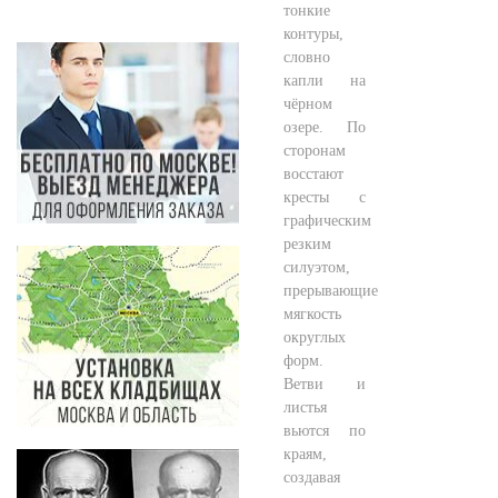
тонкие
контуры,
словно
капли на
чёрном
озере. По
сторонам
восстают
кресты с
графическим
резким
силуэтом,
прерывающие
мягкость
округлых
форм.
Ветви и
листья
вьются по
краям,
создавая