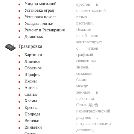
Уход за могилкой
крестов и
Установка оград
орнаментальной
вязью
Установка цоколя
растений.
Укладка плитки
Нежный
Ремонт и Реставрация
изгиб птиц
Демонтаж
контрастирует
Гравировка
с чёткой
графикой
Картинки
священных
Лицевое
знаков,
Обратное
создавая
Шрифты
баланс
Иконы
между
Ангелы
земным и
Святые
небесным.
Храмы
Стиль融合
Кресты
иконографический
Природа
рисунок с
Веточки
натуралистичными
Виньетки
деталями,
Свечки