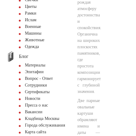
рождая
Цветы
атмосферу
Рамки
достоинства
Ислам
и
Военные
спокойствия.
Машины
Органична
Животные
на широких
Одежда
плоскостях
памятников,
Блог
где
Материалы
простота
Эпитафии
композиции
Вопрос - Ответ
гармонирует
с глубиной
Сотрудники
значения.
Сертификаты
Новости
Две парные
Пресса о нас
овальные
Вакансии
картуши
Кладбища Москвы
обрамляют
Города обслуживания
имена и
Карта сайта
даты —