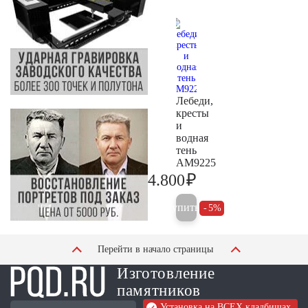
Лебеди,
кресты
и
водная
тень
AM9225
₽
4.800
5.000
Купить
5%
Перейти в начало страницы
Изготовление
памятников
Установка на ВСЕХ кладбищах