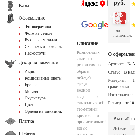
руб.
Вазы
В 1
В
Оформление
клик
корзин
Фотокерамика
или
Фото на стекле
наличные.
Буквы из металла
Описание
Скарпель и Позолота
Композиция
Пескоструй
О оформлен
сплетает
Декор на памятник
Артикул
№ A
реалистичные
образы
Акрил
Статус
В на
лебедей
Композитные цветы
Материал
среди
Бронза
гравировки
водной
Металл
Изготовление
глади с
Скульптура
символической
Размер
от 10
Цветы
геометрией
Ордена на памятник
крестов и
Вы выбра
Плитка
орнаментальной
вязью
Лебеди,
5
Щебень
растений.
кресты