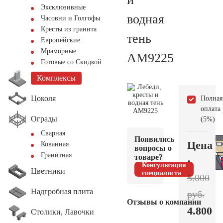
Эксклюзивные
водная
Часовни и Голгофы
Кресты из гранита
тень
Европейские
Мраморные
AM9225
Готовые со Скидкой
Комплексы
Цоколя
Полная
оплата
Ограды
(5%)
Сварная
Появились
Цена
Кованная
вопросы о
Гранитная
товаре?
:
Консультация
Цветники
специалиста
5.000
Надгробная плита
руб.
Отзывы о компании
4.800
Столики, Лавочки