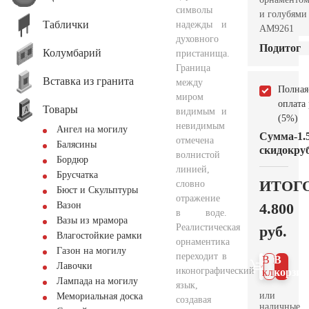
символы
и голубями
Таблички
надежды и
AM9261
духовного
Подитог
Колумбарий
пристанища.
Граница
Вставка из гранита
между
Полная
миром
оплата
Товары
видимым и
(5%)
невидимым
Ангел на могилу
Сумма
-1.
отмечена
Балясины
скидок
руб
волнистой
Бордюр
линией,
Брусчатка
ИТОГ
словно
Бюст и Скульптуры
отражение
4.800
Вазон
в воде.
Вазы из мрамора
Реалистическая
руб.
Влагостойкие рамки
орнаментика
Газон на могилу
переходит в
В 1
В
Лавочки
иконографический
клик
корзин
Лампада на могилу
язык,
или
Мемориальная доска
создавая
наличные.