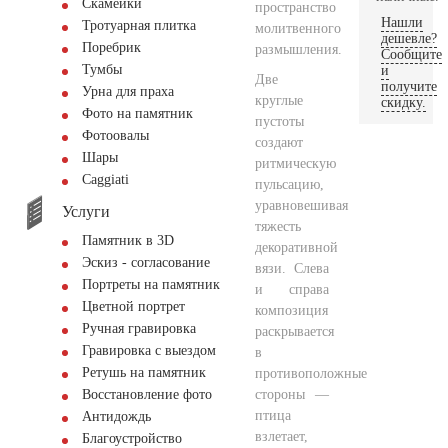
Скамейки
пространство
Нашли
Тротуарная плитка
молитвенного
дешевле?
Поребрик
размышления.
Сообщите
Тумбы
и
Две
получите
Урна для праха
круглые
скидку.
Фото на памятник
пустоты
Фотоовалы
создают
Шары
ритмическую
Сaggiati
пульсацию,
уравновешивая
Услуги
тяжесть
Памятник в 3D
декоративной
Эскиз - согласование
вязи. Слева
Портреты на памятник
и справа
Цветной портрет
композиция
Ручная гравировка
раскрывается
Гравировка с выездом
в
Ретушь на памятник
противоположные
стороны —
Восстановление фото
птица
Антидождь
взлетает,
Благоустройство