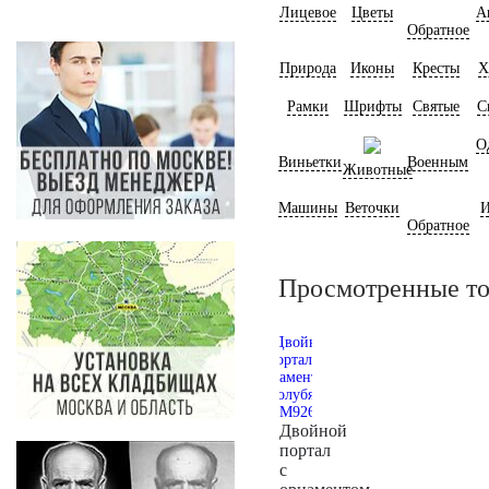
Лицевое
Цветы
А
Обратное
Природа
Иконы
Кресты
Х
Рамки
Шрифты
Святые
С
О
Виньетки
Военным
Животные
Машины
Веточки
И
Обратное
Просмотренные т
Двойной
портал
с