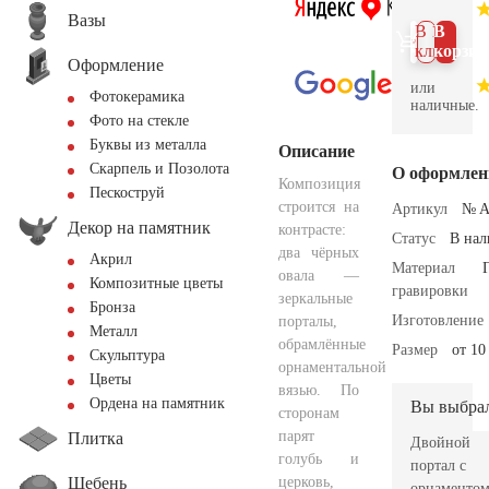
Вазы
В 1
В
клик
корзин
Оформление
или
Фотокерамика
наличные.
Фото на стекле
Буквы из металла
Описание
Скарпель и Позолота
О оформлен
Композиция
Пескоструй
строится на
Артикул
№ A
Декор на памятник
контрасте:
Статус
В на
два чёрных
Акрил
Материал
овала —
Композитные цветы
гравировки
зеркальные
Бронза
Изготовление
порталы,
Металл
обрамлённые
Размер
от 10
Скульптура
орнаментальной
Цветы
вязью. По
Ордена на памятник
Вы выбра
сторонам
парят
Плитка
Двойной
голубь и
портал с
Щебень
церковь,
орнаменто