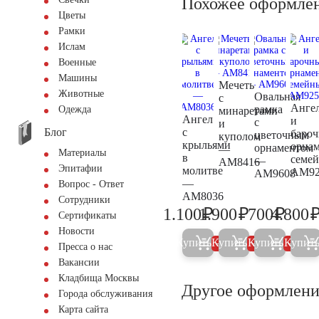
Похожее оформле
Цветы
Рамки
Ислам
Военные
Машины
Мечеть
Животные
Овальная
с
Анге
рамка
Одежда
минаретами
Ангел
и
с
и
Блог
с
баро
цветочным
куполом
крыльями
орнам
орнаментом
—
Материалы
в
семе
—
AM8416
Эпитафии
молитве
AM92
AM9608
—
Вопрос - Ответ
AM8036
Сотрудники
₽
₽
₽
1.100
1.900
700
4.800
1.200
2.000
700
Сертификаты
Новости
Купить
Купить
Купить
Купит
5%
5%
5%
Пресса о нас
Вакансии
Кладбища Москвы
Другое оформлени
Города обслуживания
Карта сайта