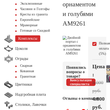
орнаментом
Эксклюзивные
Часовни и Голгофы
и голубями
Кресты из гранита
Европейские
AM9261
Мраморные
Готовые со Скидкой
Комплексы
Полная
Цоколя
оплата
(5%)
Ограды
Цена
Сварная
Появились
Кованная
вопросы о
:
товаре?
Гранитная
Консультация
5.000
Цветники
специалиста
руб.
Надгробная плита
4.800
Отзывы о компании
Столики, Лавочки
руб.