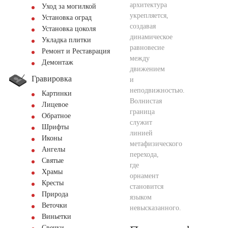
архитектура
Уход за могилкой
укрепляется,
Установка оград
создавая
Установка цоколя
динамическое
Укладка плитки
равновесие
Ремонт и Реставрация
между
Демонтаж
движением
Гравировка
и
неподвижностью.
Картинки
Волнистая
Лицевое
граница
Обратное
служит
Шрифты
линией
Иконы
метафизического
Ангелы
перехода,
Святые
где
Храмы
орнамент
Кресты
становится
Природа
языком
Веточки
невысказанного.
Виньетки
Свечки