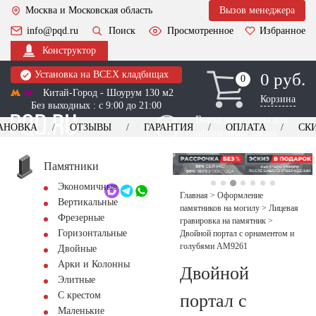
Москва и Московская область
Вызов менеджера
info@pqd.ru
Поиск
Просмотренное
Избранное
Конструктор
Установка на ВСЕХ кладбищах
0 руб.
0
0
Китай-Город - Шоурум 130 м2
Корзина
Без выходных : с 9:00 до 21:00
Выезд менеджера для
АНОВКА
ОТЗЫВЫ
ГАРАНТИЯ
ОПЛАТА
СК
оформления заказа
изготовление
Заказать выезд
памятников
+7 (495) 518-44-23
Памятники
Экономичные
Обратный звонок
Главная
>
Оформление
Вертикальные
памятников на могилу
>
Лицевая
Фрезерные
гравировка на памятник
>
Горизонтальные
Двойной портал с орнаментом и
голубями AM9261
Двойные
Арки и Колонны
Двойной
Элитные
С крестом
портал с
Маленькие