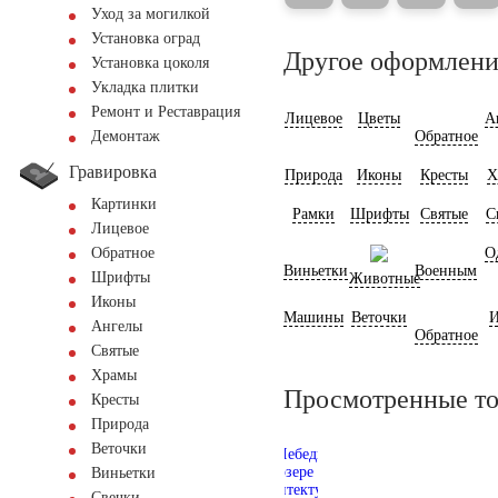
Уход за могилкой
Установка оград
Другое оформлени
Установка цоколя
Укладка плитки
Ремонт и Реставрация
Лицевое
Цветы
А
Обратное
Демонтаж
Гравировка
Природа
Иконы
Кресты
Х
Картинки
Рамки
Шрифты
Святые
С
Лицевое
О
Обратное
Виньетки
Военным
Шрифты
Животные
Иконы
Машины
Веточки
И
Ангелы
Обратное
Святые
Храмы
Просмотренные т
Кресты
Природа
Веточки
Виньетки
Свечки