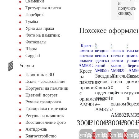
Скамейки
и
Тротуарная плитка
получите
скидку.
Поребрик
Тумбы
Урна для праха
Похожее оформле
Фото на памятник
Фотоовалы
Шары
Сaggiati
Услуги
Крест
Памятник в 3D
Звездный
Ангельская
Сель
на
венок
стела
доми
Эскиз - согласование
памятник
с
с
с
православный
Портреты на памятник
орденской
крестом
грузо
с
Цветной портрет
лентой
и
и
орнаментом
Ручная гравировка
—
овалом
берез
AM9012
Гравировка с выездом
AM8557
—
—
AM8825
AM95
Ретушь на памятник
₽
₽
₽
300
1.100
4.800
4.800
Восстановление фото
300
1.200
5.000
Антидождь
Купить
Купить
Купить
Купит
5%
5%
5%
Благоустройство