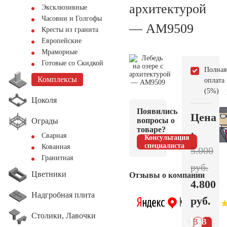
архитектурой
Эксклюзивные
Часовни и Голгофы
— AM9509
Кресты из гранита
Европейские
Мраморные
Готовые со Скидкой
Полная
Комплексы
оплата
(5%)
Цоколя
Появились
Цена
вопросы о
Ограды
товаре?
:
Сварная
Консультация
специалиста
Кованная
5.000
Гранитная
руб.
Цветники
Отзывы о компании
4.800
Надгробная плита
руб.
Столики, Лавочки
В 1
В