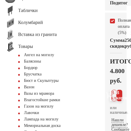
Подитог
Таблички
Полная
Колумбарий
оплата
(5%)
Вставка из гранита
Сумма
25
скидок
руб
Товары
Ангел на могилу
ИТОГ
Балясины
Бордюр
4.800
Брусчатка
руб.
Бюст и Скульптуры
Вазон
В 1
В
Вазы из мрамора
клик
корзин
Влагостойкие рамки
Газон на могилу
или
наличные.
Лавочки
Лампада на могилу
Нашли
дешевле?
Мемориальная доска
Сообщите