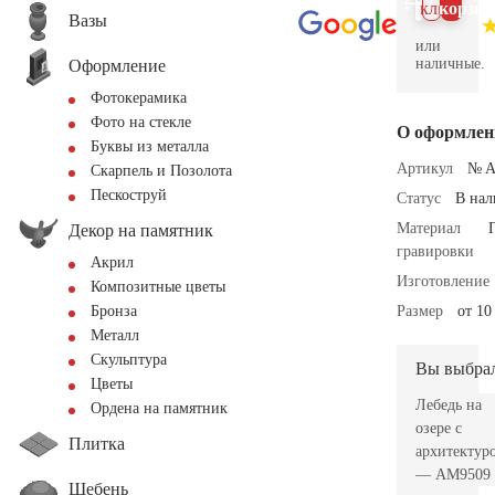
клик
корзин
Вазы
или
наличные.
Оформление
Фотокерамика
Фото на стекле
О оформлен
Буквы из металла
Артикул
№ A
Скарпель и Позолота
Пескоструй
Статус
В на
Материал
Декор на памятник
гравировки
Акрил
Изготовление
Композитные цветы
Размер
от 10
Бронза
Металл
Скульптура
Вы выбра
Цветы
Лебедь на
Ордена на памятник
озере с
Плитка
архитектур
— AM9509
Щебень