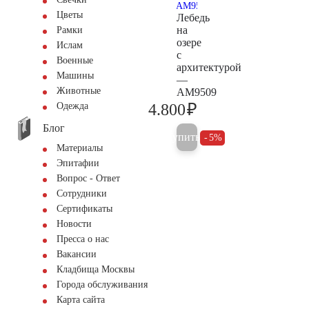
Цветы
Лебедь
на
Рамки
озере
Ислам
с
Военные
архитектурой
Машины
—
Животные
AM9509
₽
4.800
Одежда
5.000
Блог
Купить
5%
Материалы
Эпитафии
Вопрос - Ответ
Сотрудники
Сертификаты
Новости
Пресса о нас
Вакансии
Кладбища Москвы
Города обслуживания
Карта сайта