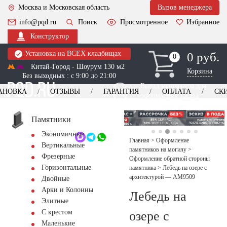
Москва и Московская область
Вызов менеджера
info@pqd.ru
Поиск
Просмотренное
Избранное
Конструктор
Установка на ВСЕХ кладбищах
0 руб.
0
0
Китай-Город - Шоурум 130 м2
Корзина
Без выходных : с 9:00 до 21:00
Выезд менеджера для
АНОВКА
ОТЗЫВЫ
ГАРАНТИЯ
ОПЛАТА
СК
оформления заказа
изготовление
Заказать выезд
памятников
+7 (495) 518-44-23
Памятники
Экономичные
Обратный звонок
Главная
>
Оформление
Вертикальные
памятников на могилу
>
Фрезерные
Оформление обратной стороны
Горизонтальные
памятника
>
Лебедь на озере с
архитектурой — AM9509
Двойные
Арки и Колонны
Лебедь на
Элитные
С крестом
озере с
Маленькие