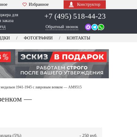
нное
Избранное
Конструктор
+7 (495) 518-44-23
джера для
 заказа
езд
Обратный звонок
ИДКИ
ФОТОГРАФИИ
КОНТАКТЫ
медальон 1941-1945 с лавровым венком — AM9515
 венком —
оплата (5%)
- 250 руб.