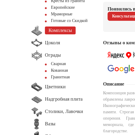
Кресты из гранита
Европейские
Появились в
Мраморные
Консультац
Готовые со Скидкой
Комплексы
Цоколя
Отзывы о ком
Ограды
Сварная
Кованная
Гранитная
Описание
Цветники
Композиция разв
Надгробная плита
обрамлены лавров
Иконографически
Столики, Лавочки
памяти. Строга
оперения. Гра
Вазы
мемориала, гд
благородстве.