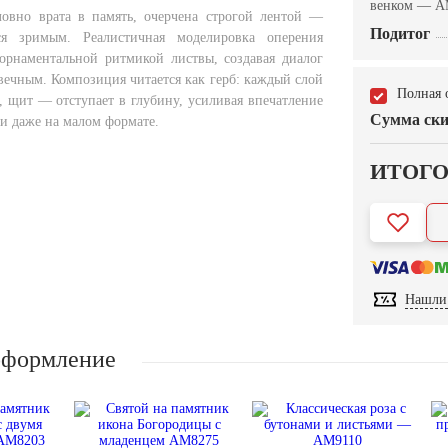
венком — A
ловно врата в память, очерчена строгой лентой —
Подитог
ся зримым. Реалистичная моделировка оперения
 орнаментальной ритмикой листвы, создавая диалог
ечным. Композиция читается как герб: каждый слой
Полная 
, щит — отступает в глубину, усиливая впечатление
Сумма ски
и даже на малом формате.
ИТОГ
Нашли 
оформление