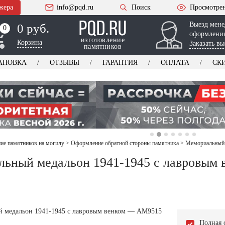
жера
info@pqd.ru
Поиск
Просмотре
Выезд мене
0 руб.
0
0
оформления
изготовление
Корзина
Заказать вы
памятников
АНОВКА
ОТЗЫВЫ
ГАРАНТИЯ
ОПЛАТА
СК
е памятников на могилу
>
Оформление обратной стороны памятника
>
Мемориальный 
ьный медальон 1941-1945 с лавровым
Полная 