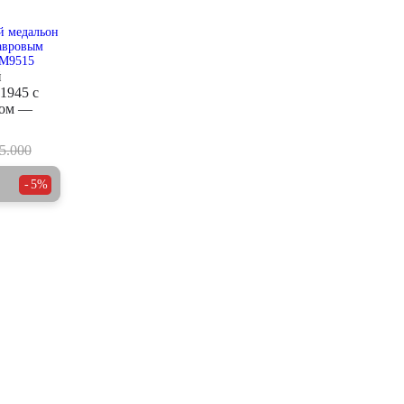
й
1945 с
ком —
5.000
5%