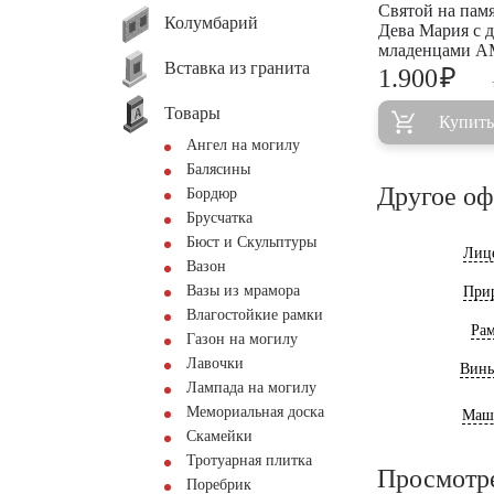
Святой на пам
Колумбарий
Дева Мария с 
младенцами A
Вставка из гранита
₽
1.900
Товары
Купить
Ангел на могилу
Балясины
Другое о
Бордюр
Брусчатка
Бюст и Скульптуры
Лиц
Вазон
Вазы из мрамора
При
Влагостойкие рамки
Ра
Газон на могилу
Лавочки
Винь
Лампада на могилу
Мемориальная доска
Маш
Скамейки
Тротуарная плитка
Просмотр
Поребрик