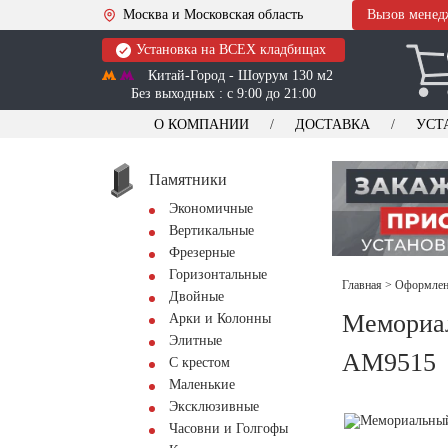
Москва и Московская область
Вызов менед
Установка на ВСЕХ кладбищах
Китай-Город - Шоурум 130 м2
Без выходных : с 9:00 до 21:00
О КОМПАНИИ
ДОСТАВКА
УСТ
Памятники
Экономичные
Вертикальные
Фрезерные
Горизонтальные
Главная
>
Оформлени
Двойные
Мемориал
Арки и Колонны
Элитные
AM9515
С крестом
Маленькие
Эксклюзивные
Часовни и Голгофы