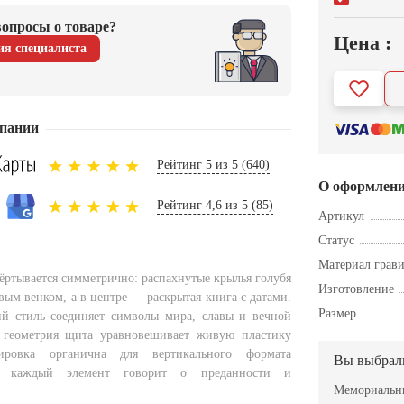
опросы о товаре?
Цена :
ия специалиста
пании
Рейтинг 5 из 5 (640)
О оформлен
Рейтинг 4,6 из 5 (85)
Артикул
Статус
Материал грав
ёртывается симметрично: распахнутые крылья голубя
Изготовление
ым венком, а в центре — раскрытая книга с датами.
Размер
й стиль соединяет символы мира, славы и вечной
я геометрия щита уравновешивает живую пластику
вировка органична для вертикального формата
Вы выбрал
е каждый элемент говорит о преданности и
Мемориальны