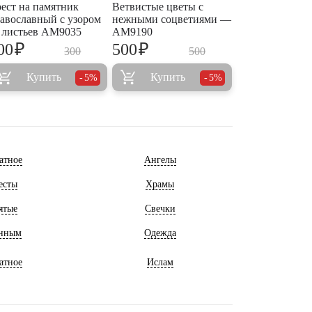
ест на памятник
Ветвистые цветы с
авославный с узором
нежными соцветиями —
 листьев AM9035
AM9190
₽
₽
00
500
300
500
Купить
Купить
5%
5%
атное
Ангелы
есты
Храмы
ятые
Свечки
нным
Одежда
атное
Ислам