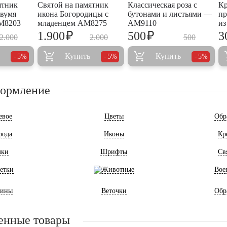
ятник
Святой на памятник
Классическая роза с
Кр
двумя
икона Богородицы с
бутонами и листьями —
пр
M8203
младенцем AM8275
AM9110
из
₽
₽
1.900
500
3
2.000
2.000
500
Купить
Купить
5%
5%
5%
формление
евое
Цветы
Обр
рода
Иконы
Кр
мки
Шрифты
Св
етки
Животные
Вое
ины
Веточки
Обр
енные товары