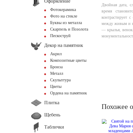
Оформление
Двойная дата, с
Фотокерамика
время становит
Фото на стекле
контрастирует с
Буквы из металла
между живым и в
Скарпель и Позолота
— крылья, венок
Пескоструй
монументальност
Декор на памятник
Акрил
Композитные цветы
Бронза
Металл
Скульптура
Цветы
Ордена на памятник
Плитка
Похожее 
Щебень
Таблички