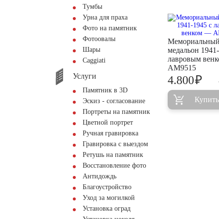
Тумбы
Урна для праха
Фото на памятник
Фотоовалы
Мемориальны
Шары
медальон 1941-
лавровым вен
Сaggiati
AM9515
Услуги
₽
4.800
Памятник в 3D
Купить
Эскиз - согласование
Портреты на памятник
Цветной портрет
Ручная гравировка
Гравировка с выездом
Ретушь на памятник
Восстановление фото
Антидождь
Благоустройство
Уход за могилкой
Установка оград