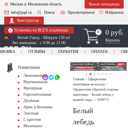
Москва и Московская область
Вызов менеджера
info@pqd.ru
Поиск
Просмотренное
Избранное
Конструктор
Установка на ВСЕХ кладбищах
0 руб.
0
0
Китай-Город - Шоурум 130 м2
Корзина
Без выходных : с 9:00 до 21:00
Выезд менеджера для
АНОВКА
ОТЗЫВЫ
ГАРАНТИЯ
ОПЛАТА
СК
оформления заказа
изготовление
Заказать выезд
памятников
+7 (495) 518-44-23
Памятники
Экономичные
Обратный звонок
Главная
>
Оформление
Вертикальные
памятников на могилу
>
Фрезерные
Оформление обратной стороны
Горизонтальные
памятника
>
Белый лебедь у
водной глади — AM9711
Двойные
Арки и Колонны
Белый
Элитные
С крестом
лебедь
Маленькие