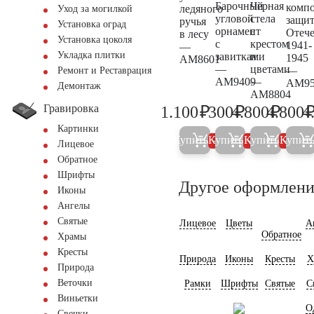
Барочный
Черная
комп
ледяного
Уход за могилкой
угловой
стела
защи
ручья
Установка оград
орнамент
с
Отече
в лесу
Установка цоколя
с
крестом
1941-
—
Укладка плитки
завитками
и
1945
AM8601
—
цветами
—
Ремонт и Реставрация
AM9409
—
AM95
Демонтаж
AM8804
Гравировка
₽
₽
₽
1.100
300
4.800
4.800
4
1.200
300
5.000
Картинки
Купить
Купить
Купить
Купит
5%
5%
5%
Лицевое
Обратное
Шрифты
Другое оформлени
Иконы
Ангелы
Святые
Лицевое
Цветы
А
Обратное
Храмы
Кресты
Природа
Иконы
Кресты
Х
Природа
Веточки
Рамки
Шрифты
Святые
С
Виньетки
О
Свечки