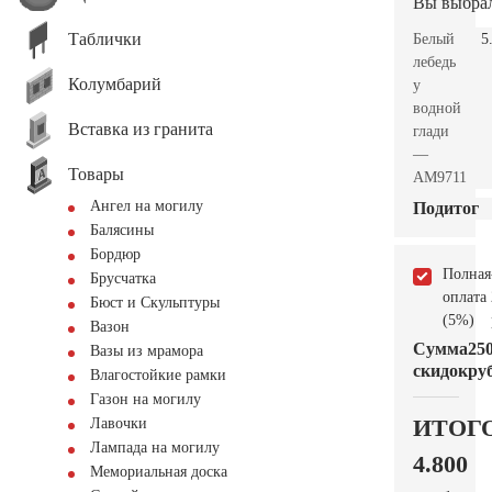
Вы выбра
Таблички
Белый
5
лебедь
Колумбарий
у
водной
Вставка из гранита
глади
—
Товары
AM9711
Ангел на могилу
Подитог
Балясины
Бордюр
Полная
Брусчатка
оплата
Бюст и Скульптуры
(5%)
Вазон
Сумма
25
Вазы из мрамора
скидок
руб
Влагостойкие рамки
Газон на могилу
ИТОГ
Лавочки
Лампада на могилу
4.800
Мемориальная доска