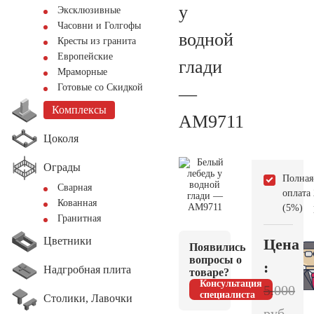
у
Эксклюзивные
Часовни и Голгофы
водной
Кресты из гранита
Европейские
глади
Мраморные
Готовые со Скидкой
—
Комплексы
AM9711
Цоколя
Ограды
Полная
Сварная
оплата
Кованная
(5%)
Гранитная
Цветники
Цена
Появились
вопросы о
:
Надгробная плита
товаре?
Консультация
5.000
специалиста
Столики, Лавочки
руб.