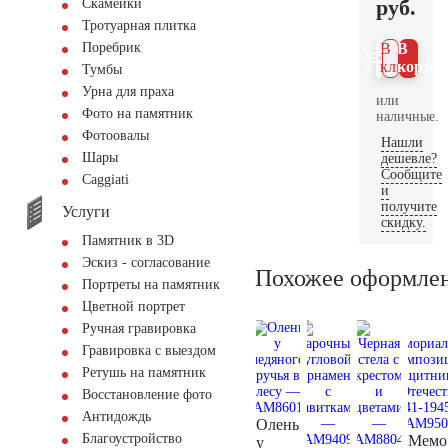
руб.
Скамейки
Тротуарная плитка
Поребрик
В 1
В
клик
корзин
Тумбы
Урна для праха
или
Фото на памятник
наличные.
Фотоовалы
Нашли
Шары
дешевле?
Сообщите
Сaggiati
и
получите
Услуги
скидку.
Памятник в 3D
Эскиз - согласование
Похожее оформле
Портреты на памятник
Цветной портрет
Ручная гравировка
Гравировка с выездом
Ретушь на памятник
Восстановление фото
Антидождь
Олень
Благоустройство
Мемо
у