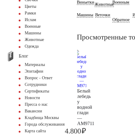
Виньетки
Военным
Животные
Цветы
Рамки
Машины
Веточки
И
Обратное
Ислам
Военные
Машины
Просмотренные т
Животные
Одежда
Блог
Материалы
Эпитафии
Вопрос - Ответ
Сотрудники
Белый
Сертификаты
лебедь
Новости
у
Пресса о нас
водной
Вакансии
глади
—
Кладбища Москвы
AM9711
Города обслуживания
₽
4.800
Карта сайта
5.000