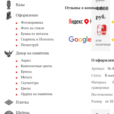
Вазы
4.800
Отзывы о компании
Оформление
руб.
Фотокерамика
В 1
В
Фото на стекле
клик
корзин
Буквы из металла
Скарпель и Позолота
или
наличные.
Пескоструй
Декор на памятник
О оформлен
Акрил
Композитные цветы
Артикул
№ A
Бронза
Статус
В на
Металл
Материал
Скульптура
гравировки
Цветы
Ордена на памятник
Изготовление
Размер
от 10
Плитка
Щебень