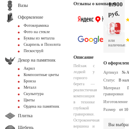
1.900
Отзывы о компании
Вазы
руб.
Оформление
В 1
В
Фотокерамика
клик
корзин
Фото на стекле
Буквы из металла
или
Скарпель и Позолота
наличные.
Пескоструй
Описание
Декор на памятник
О оформлен
Пейзаж с
Акрил
лодкой у
Артикул
№ A
Композитные цветы
горного
Статус
В на
Бронза
берега —
Металл
Материал
реалистичная
Скульптура
гравировки
композиция
Цветы
Изготовление
в технике
Ордена на памятник
глубокой
Размер
от 10
гравировки.
Плитка
Остроконечная
Вы выбра
вершина и
Щебень