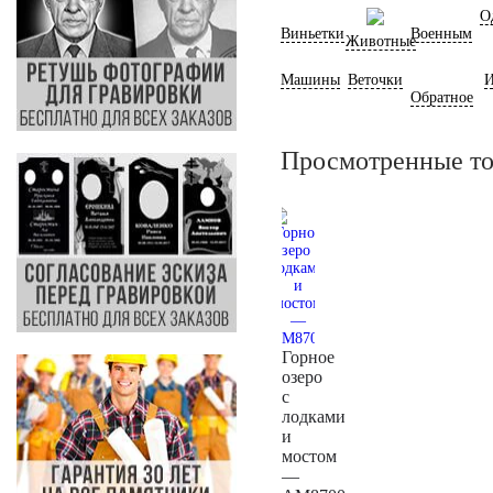
О
Виньетки
Военным
Животные
Машины
Веточки
И
Обратное
Просмотренные т
Горное
озеро
с
лодками
и
мостом
—