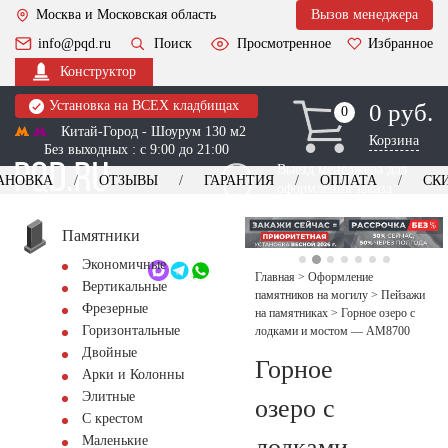
Москва и Московская область
Вызов менеджера
info@pqd.ru
Поиск
Просмотренное
Избранное
Конструктор
Установка на ВСЕХ кладбищах
0 руб.
0
0
Китай-Город - Шоурум 130 м2
Корзина
Без выходных : с 9:00 до 21:00
Выезд менеджера для
АНОВКА
ОТЗЫВЫ
ГАРАНТИЯ
ОПЛАТА
СК
оформления заказа
изготовление
Заказать выезд
памятников
+7 (495) 518-44-23
Памятники
Экономичные
Обратный звонок
Главная
>
Оформление
Вертикальные
памятников на могилу
>
Пейзажи
Фрезерные
на памятниках
>
Горное озеро с
Горизонтальные
лодками и мостом — AM8700
Двойные
Горное
Арки и Колонны
Элитные
озеро с
С крестом
лодками
Маленькие