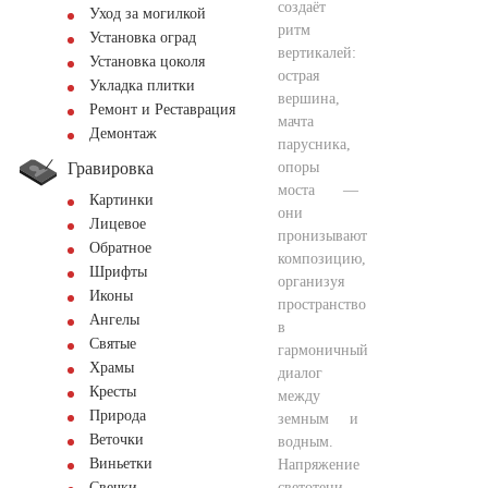
создаёт
Уход за могилкой
ритм
Установка оград
вертикалей:
Установка цоколя
острая
Укладка плитки
вершина,
Ремонт и Реставрация
мачта
Демонтаж
парусника,
Гравировка
опоры
моста —
Картинки
они
Лицевое
пронизывают
Обратное
композицию,
Шрифты
организуя
Иконы
пространство
Ангелы
в
Святые
гармоничный
Храмы
диалог
Кресты
между
Природа
земным и
Веточки
водным.
Виньетки
Напряжение
светотени
Свечки