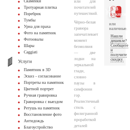
Скамейки
или для
почитателей
Тротуарная плитка
В 1
В
путешествий.
Поребрик
клик
корзин
Тумбы
Чёрно-белая
или
Урна для праха
гравюра
наличные.
Фото на памятник
запечатлевает
Нашли
Фотоовалы
момент
дешевле?
Сообщите
Шары
безмолвия
и
Сaggiati
— две
получите
лодки на
скидку.
Услуги
зеркальной
Памятник в 3D
глади,
Эскиз - согласование
словно
Портреты на памятник
паузы в
Цветной портрет
симфонии
гор.
Ручная гравировка
Реалистичный
Гравировка с выездом
стиль с
Ретушь на памятник
филигранной
Восстановление фото
проработкой
Антидождь
деталей
Благоустройство