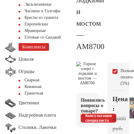
Эксклюзивные
и
Часовни и Голгофы
Кресты из гранита
мостом
Европейские
Мраморные
—
Готовые со Скидкой
AM8700
Комплексы
Цоколя
Полная
Ограды
оплата
Сварная
(5%)
Кованная
Гранитная
Цена
Появились
Цветники
вопросы о
:
товаре?
Надгробная плита
Консультация
2.000
специалиста
Столики, Лавочки
руб.