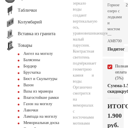
зеркало
Горное
2
воды
Таблички
озеро с
создают
лодками
вертикальную
Колумбарий
и
ось,
мостом
Вставка из гранита
уравновешивающую
—
малый
AM8700
Товары
парусник.
Подитог
Контрастная
Ангел на могилу
светотень
Балясины
подчёркивает
Полная
Бордюр
геометрию
оплата
Брусчатка
камня и
(5%)
Бюст и Скульптуры
воды.
Вазон
Сумма
-1.
Органично
скидок
руб
Вазы из мрамора
смотрится
Влагостойкие рамки
на
Газон на могилу
ИТОГ
мемориалах
Лавочки
с
1.900
Лампада на могилу
восточными
Мемориальная доска
мотивами
руб.