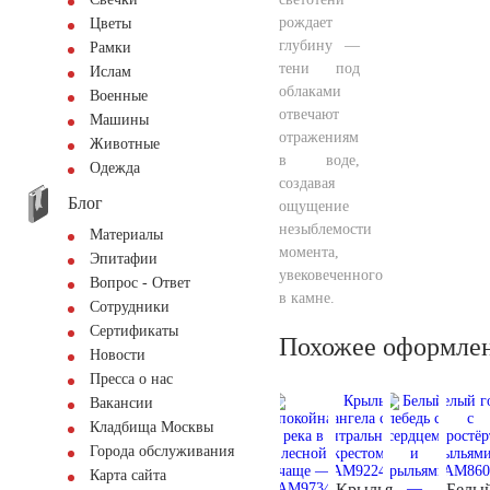
рождает
Цветы
глубину —
Рамки
тени под
Ислам
облаками
Военные
отвечают
Машины
отражениям
Животные
в воде,
Одежда
создавая
Блог
ощущение
незыблемости
Материалы
момента,
Эпитафии
увековеченного
Вопрос - Ответ
в камне.
Сотрудники
Сертификаты
Похожее оформле
Новости
Пресса о нас
Вакансии
Кладбища Москвы
Города обслуживания
Карта сайта
Крылья
Белы