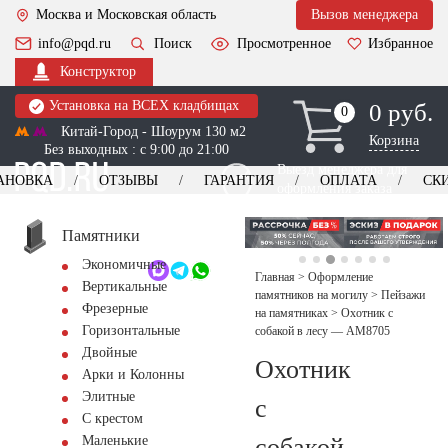
Москва и Московская область
Вызов менеджера
info@pqd.ru
Поиск
Просмотренное
Избранное
Конструктор
Установка на ВСЕХ кладбищах
0 руб.
0
0
Китай-Город - Шоурум 130 м2
Корзина
Без выходных : с 9:00 до 21:00
Выезд менеджера для
АНОВКА
ОТЗЫВЫ
ГАРАНТИЯ
ОПЛАТА
СК
оформления заказа
изготовление
Заказать выезд
памятников
+7 (495) 518-44-23
Памятники
Экономичные
Обратный звонок
Главная
>
Оформление
Вертикальные
памятников на могилу
>
Пейзажи
Фрезерные
на памятниках
>
Охотник с
Горизонтальные
собакой в лесу — AM8705
Двойные
Охотник
Арки и Колонны
Элитные
с
С крестом
собакой
Маленькие