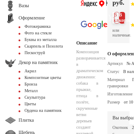
руб.
Вазы
В 1
В
Оформление
клик
корзин
Фотокерамика
или
Фото на стекле
наличные.
Буквы из металла
Описание
Скарпель и Позолота
Композиция
Пескоструй
О оформлен
разворачивается
Декор на памятник
Артикул
№ A
в
драматическом
Акрил
Статус
В на
движении:
Композитные цветы
Материал
собака в
Бронза
гравировки
прыжке,
Металл
Изготовление
птица в
Скульптура
полёте,
Размер
от 10
Цветы
скрученные
Ордена на памятник
ветви
Вы выбра
Плитка
деревьев
создают
Охотник
2
Щебень
вихревой
с