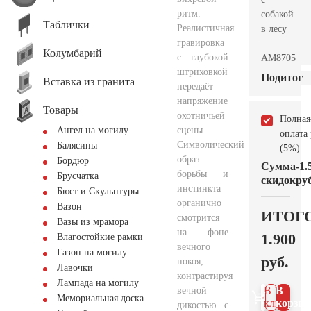
ритм.
собакой
Таблички
Реалистичная
в лесу
гравировка
—
Колумбарий
с глубокой
AM8705
штриховкой
Подитог
Вставка из гранита
передаёт
напряжение
Товары
охотничьей
Полная
сцены.
Ангел на могилу
оплата
Символический
Балясины
(5%)
образ
Бордюр
Сумма
-1.
борьбы и
Брусчатка
скидок
руб
инстинкта
Бюст и Скульптуры
органично
Вазон
ИТОГ
смотрится
Вазы из мрамора
на фоне
1.900
Влагостойкие рамки
вечного
Газон на могилу
руб.
покоя,
Лавочки
контрастируя
Лампада на могилу
В 1
В
вечной
Мемориальная доска
клик
корзин
дикостью с