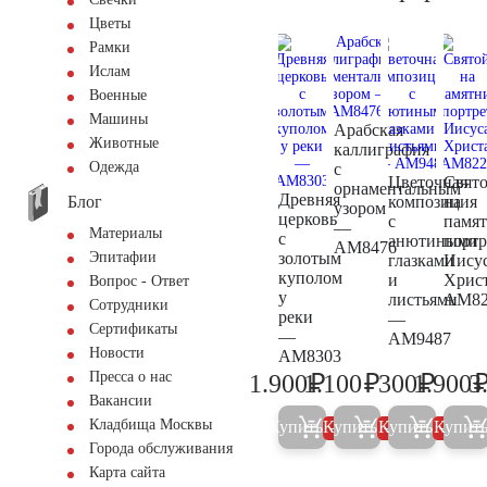
Цветы
Рамки
Ислам
Военные
Машины
Арабская
Животные
каллиграфия
Одежда
с
Цветочная
Свят
орнаментальным
Древняя
Блог
композиция
на
узором
церковь
с
памя
—
Материалы
с
анютиными
портр
AM8476
золотым
Эпитафии
глазками
Иису
куполом
и
Хрис
Вопрос - Ответ
у
листьями
AM82
Сотрудники
реки
—
Сертификаты
—
AM9487
Новости
AM8303
₽
₽
₽
Пресса о нас
1.900
1.100
300
1.900
3
2.000
1.200
300
Вакансии
Кладбища Москвы
Купить
Купить
Купить
Купит
5%
5%
5%
Города обслуживания
Карта сайта