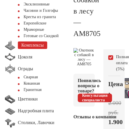
Эксклюзивные
в лесу
Часовни и Голгофы
Кресты из гранита
—
Европейские
Мраморные
AM8705
Готовые со Скидкой
Комплексы
Цоколя
Полная
оплата
Ограды
(5%)
Сварная
Появились
Цена
Кованная
вопросы о
Гранитная
товаре?
:
Консультация
Цветники
специалиста
2.000
Надгробная плита
руб.
Отзывы о компании
1.900
Столики, Лавочки