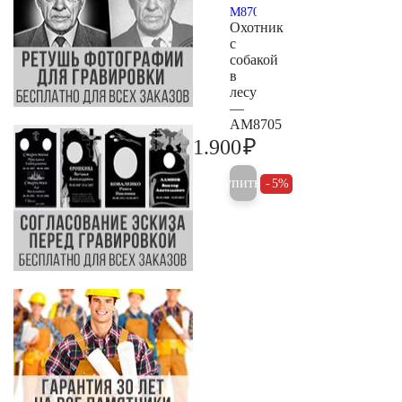
Охотник
с
собакой
в
лесу
—
AM8705
₽
1.900
2.000
Купить
5%