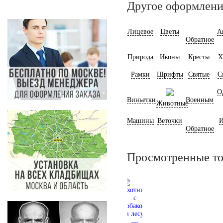
Другое оформлени
Лицевое
Цветы
А
Обратное
Природа
Иконы
Кресты
Х
Рамки
Шрифты
Святые
С
О
Виньетки
Военным
Животные
Машины
Веточки
И
Обратное
Просмотренные т