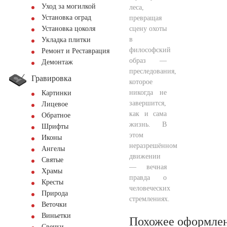
Уход за могилкой
леса,
Установка оград
превращая
сцену охоты
Установка цоколя
в
Укладка плитки
философский
Ремонт и Реставрация
образ —
Демонтаж
преследования,
Гравировка
которое
никогда не
Картинки
завершится,
Лицевое
как и сама
Обратное
жизнь. В
Шрифты
этом
Иконы
неразрешённом
Ангелы
движении
Святые
— вечная
Храмы
правда о
Кресты
человеческих
Природа
стремлениях.
Веточки
Виньетки
Похожее оформле
Свечки