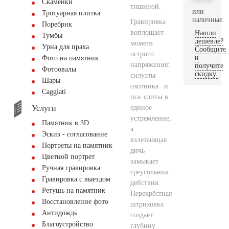
Скамейки
тишиной.
или
Тротуарная плитка
наличные.
Гравировка
Поребрик
воплощает
Нашли
Тумбы
дешевле?
момент
Урна для праха
Сообщите
острого
и
Фото на памятник
напряжения:
получите
Фотоовалы
скидку.
силуэты
Шары
охотника и
Сaggiati
пса слиты в
Услуги
единое
устремление,
Памятник в 3D
а
Эскиз - согласование
взлетающая
Портреты на памятник
дичь
Цветной портрет
замыкает
Ручная гравировка
треугольник
Гравировка с выездом
действия.
Ретушь на памятник
Перекрёстная
Восстановление фото
штриховка
Антидождь
создаёт
Благоустройство
глубину