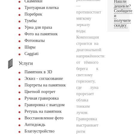
Скамейки
Нашли
—
дешевле?
Тротуарная плитка
Сообщите
противостоит
Поребрик
и
мягкому
получите
Тумбы
зеркалу
скидку.
Урна для праха
воды.
Фото на памятник
Композиция
Фотоовалы
строится на
Шары
диагональной
Сaggiati
напряжённости:
от тёмного
Услуги
берега к
Памятник в 3D
светлому
Эскиз - согласование
горизонту,
Портреты на памятник
где луна
Цветной портрет
прорезает
Ручная гравировка
облака
Гравировка с выездом
тонким
Ретушь на памятник
лучом.
Восстановление фото
Гравировка
Антидождь
выстраивает
Благоустройство
ритм