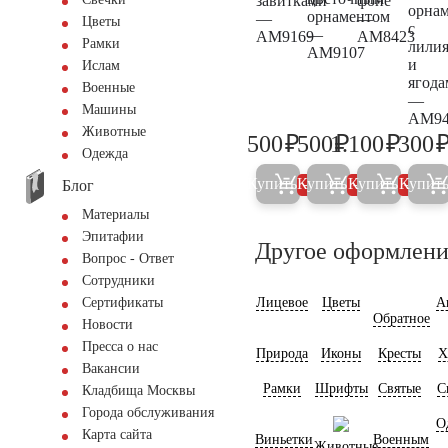
завитками
фоне
орна
орнаментом
—
—
Цветы
с
—
AM9169
AM8423
Рамки
лили
AM9107
и
Ислам
ягода
Военные
—
Машины
AM94
Животные
₽
₽
₽
500
500
1.100
300
500
500
1.200
Одежда
Купить
Купить
Купить
Купит
Блог
5%
5%
5%
Материалы
Эпитафии
Другое оформлени
Вопрос - Ответ
Сотрудники
Лицевое
Цветы
А
Сертификаты
Обратное
Новости
Пресса о нас
Природа
Иконы
Кресты
Х
Вакансии
Рамки
Шрифты
Святые
С
Кладбища Москвы
Города обслуживания
О
Карта сайта
Виньетки
Военным
Животные