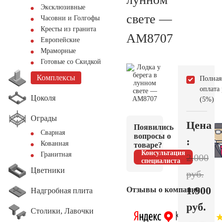
Эксклюзивные
свете —
Часовни и Голгофы
Кресты из гранита
AM8707
Европейские
Мраморные
Готовые со Скидкой
Комплексы
Полная
оплата
Цоколя
(5%)
Ограды
Цена
Появились
Сварная
вопросы о
:
Кованная
товаре?
Консультация
Гранитная
2.000
специалиста
Цветники
руб.
1.900
Отзывы о компании
Надгробная плита
руб.
Столики, Лавочки