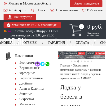
Москва и Московская область
Вызов менеджера
info@pqd.ru
Поиск
Просмотренное
Избранное
Конструктор
Установка на ВСЕХ кладбищах
0 руб.
0
0
Китай-Город - Шоурум 130 м2
Корзина
Без выходных : с 9:00 до 21:00
Выезд менеджера для
АНОВКА
ОТЗЫВЫ
ГАРАНТИЯ
ОПЛАТА
СК
оформления заказа
изготовление
Заказать выезд
памятников
+7 (495) 518-44-23
Памятники
Экономичные
Обратный звонок
Главная
>
Оформление
Вертикальные
памятников на могилу
>
Пейзажи
Фрезерные
на памятниках
>
Лодка у берега в
Горизонтальные
лунном свете — AM8707
Двойные
Лодка у
Арки и Колонны
Элитные
берега в
С крестом
лунном
Маленькие