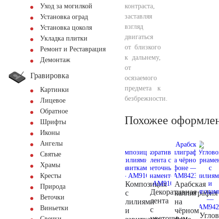
контраста,
Уход за могилкой
заставляя
Установка оград
взгляд
Установка цоколя
двигаться
Укладка плитки
от близкого
Ремонт и Реставрация
к дальнему,
Демонтаж
от
Гравировка
осязаемого
предмета к
Картинки
безбрежности.
Лицевое
Обратное
Похожее оформле
Шрифты
Иконы
Ангелы
Святые
Храмы
Кресты
Композиция
Арабская
Природа
Декоративная
с
каллиграфия
Веточки
лента
лилиями
на
Виньетки
с
и
чёрном
Угло
цветочным
Свечки