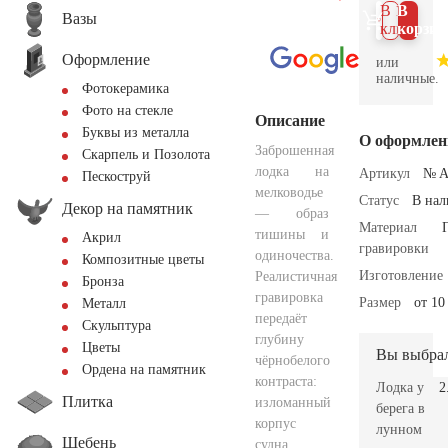
В 1
В
Вазы
клик
корзин
Оформление
или
наличные.
Фотокерамика
Фото на стекле
Описание
Буквы из металла
О оформлен
Заброшенная
Скарпель и Позолота
лодка на
Артикул
№ A
Пескоструй
мелководье
Статус
В на
Декор на памятник
— образ
Материал
тишины и
Акрил
гравировки
одиночества.
Композитные цветы
Изготовление
Реалистичная
Бронза
гравировка
Размер
от 10
Металл
передаёт
Скульптура
глубину
Цветы
Вы выбра
чёрнобелого
Ордена на памятник
контраста:
Лодка у
2
Плитка
изломанный
берега в
корпус
лунном
Щебень
судна,