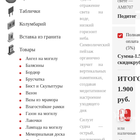
свете —
отражение
AM8707
Таблички
света на
Подитог
воде,
Колумбарий
низкий
горизонт
Полная
Вставка из гранита
неба.
оплата
Символический
(5%)
Товары
пейзаж
Сумма
-1.
органично
Ангел на могилу
скидок
руб
звучит на
Балясины
вертикальных
Бордюр
ИТОГ
памятниках,
Брусчатка
создавая
Бюст и Скульптуры
1.900
медитативное
Вазон
настроение
руб.
Вазы из мрамора
уходящего
Влагостойкие рамки
дня.
В 1
В
Газон на могилу
клик
корзин
Силуэт
Лавочки
судна —
Лампада на могилу
или
острый,
наличные.
Мемориальная доска
разломанный