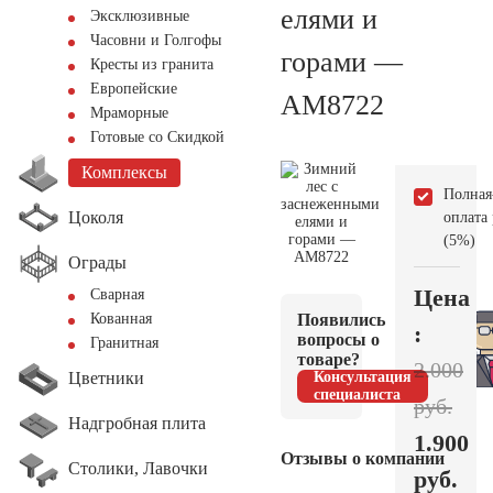
елями и
Эксклюзивные
Часовни и Голгофы
горами —
Кресты из гранита
Европейские
AM8722
Мраморные
Готовые со Скидкой
Комплексы
Полная
Цоколя
оплата
(5%)
Ограды
Цена
Сварная
Появились
Кованная
:
вопросы о
Гранитная
товаре?
2.000
Цветники
Консультация
специалиста
руб.
Надгробная плита
1.900
Отзывы о компании
Столики, Лавочки
руб.