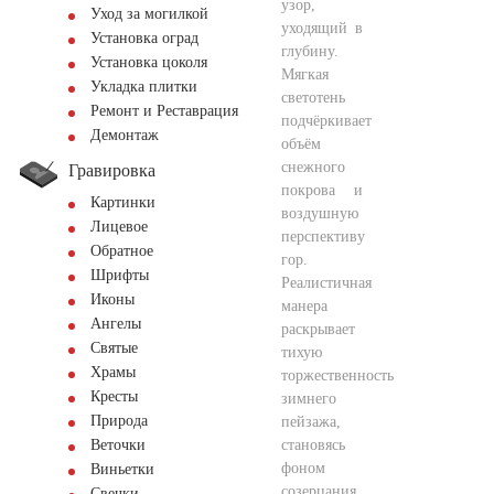
узор,
Уход за могилкой
уходящий в
Установка оград
глубину.
Установка цоколя
Мягкая
Укладка плитки
светотень
Ремонт и Реставрация
подчёркивает
Демонтаж
объём
снежного
Гравировка
покрова и
Картинки
воздушную
Лицевое
перспективу
Обратное
гор.
Шрифты
Реалистичная
Иконы
манера
Ангелы
раскрывает
Святые
тихую
Храмы
торжественность
Кресты
зимнего
Природа
пейзажа,
становясь
Веточки
фоном
Виньетки
созерцания.
Свечки