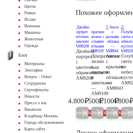
Цветы
Похожее оформле
Рамки
Ислам
Военные
Машины
Животные
Одежда
Двойной
Блог
Декоративные
Ангел
Голу
портрет
лилии
с
света
с
Материалы
с
крыльями
в
цветочным
Эпитафии
листьями
в
небес
обрамлением
Вопрос - Ответ
и
облаках
пусто
AM9208
завитками
—
AM92
Сотрудники
—
AM8043
Сертификаты
AM9109
Новости
₽
₽
₽
4.800
500
1.100
4.800
5.000
500
1.200
Пресса о нас
Вакансии
Купить
Купить
Купить
Купит
5%
5%
5%
Кладбища Москвы
Города обслуживания
Карта сайта
Другое оформлени