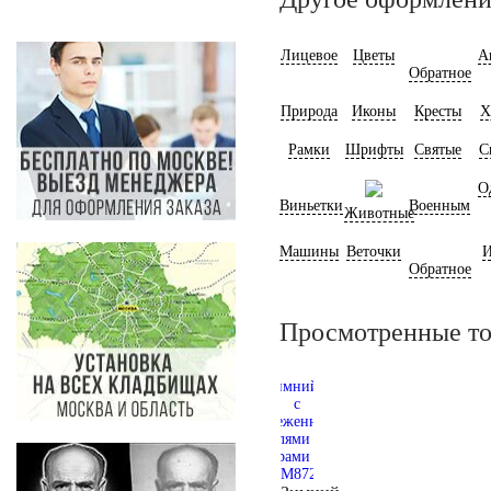
Лицевое
Цветы
А
Обратное
Природа
Иконы
Кресты
Х
Рамки
Шрифты
Святые
С
О
Виньетки
Военным
Животные
Машины
Веточки
И
Обратное
Просмотренные т