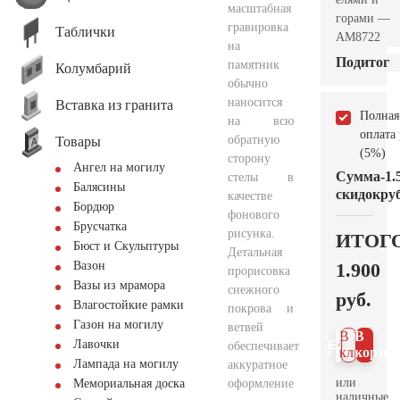
масштабная
горами —
гравировка
Таблички
AM8722
на
Подитог
памятник
Колумбарий
обычно
наносится
Вставка из гранита
Полная
на всю
оплата
обратную
Товары
(5%)
сторону
Ангел на могилу
Сумма
-1.
стелы в
Балясины
скидок
руб
качестве
Бордюр
фонового
Брусчатка
рисунка.
ИТОГ
Бюст и Скульптуры
Детальная
1.900
Вазон
прорисовка
Вазы из мрамора
снежного
руб.
Влагостойкие рамки
покрова и
Газон на могилу
ветвей
В 1
В
Лавочки
обеспечивает
клик
корзин
Лампада на могилу
аккуратное
или
оформление
Мемориальная доска
наличные.