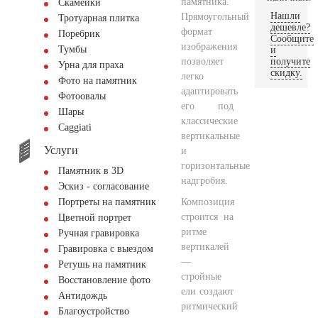
памятника.
Скамейки
Нашли
Прямоугольный
Тротуарная плитка
дешевле?
формат
Поребрик
Сообщите
изображения
Тумбы
и
позволяет
получите
Урна для праха
скидку.
легко
Фото на памятник
адаптировать
Фотоовалы
его под
Шары
классические
Сaggiati
вертикальные
Услуги
и
горизонтальные
Памятник в 3D
надгробия.
Эскиз - согласование
Композиция
Портреты на памятник
строится на
Цветной портрет
ритме
Ручная гравировка
вертикалей
Гравировка с выездом
—
Ретушь на памятник
стройные
Восстановление фото
ели создают
Антидождь
ритмический
Благоустройство