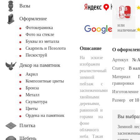
Вазы
В 1
В
клик
корзин
Оформление
или
Фотокерамика
наличные.
Фото на стекле
Буквы из металла
Описание
Скарпель и Позолота
О оформлен
Пескоструй
На эскизе
Артикул
№ A
изображен
Декор на памятник
Статус
В на
реалистичный
Акрил
Материал
зимний
Композитные цветы
гравировки
пейзаж с
Бронза
заснеженными
Изготовление
Металл
хвойными
Размер
от 10
Скульптура
деревьями,
Цветы
равниной и
Ордена на памятник
Вы выбра
горами на
фоне
Плитка
Зимний лес
облачного
заснеженн
неба. Такая
Щебень
елями и