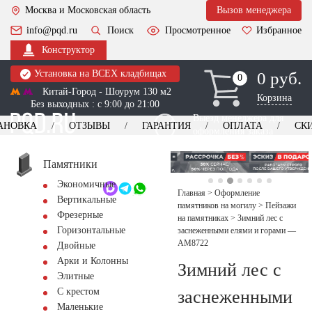
Москва и Московская область
Вызов менеджера
info@pqd.ru
Поиск
Просмотренное
Избранное
Конструктор
Установка на ВСЕХ кладбищах
0 руб.
0
0
Китай-Город - Шоурум 130 м2
Корзина
Без выходных : с 9:00 до 21:00
Выезд менеджера для
АНОВКА
ОТЗЫВЫ
ГАРАНТИЯ
ОПЛАТА
СК
оформления заказа
изготовление
Заказать выезд
памятников
+7 (495) 518-44-23
Памятники
Экономичные
Обратный звонок
Главная
>
Оформление
Вертикальные
памятников на могилу
>
Пейзажи
Фрезерные
на памятниках
>
Зимний лес с
Горизонтальные
заснеженными елями и горами —
AM8722
Двойные
Арки и Колонны
Зимний лес с
Элитные
С крестом
заснеженными
Маленькие