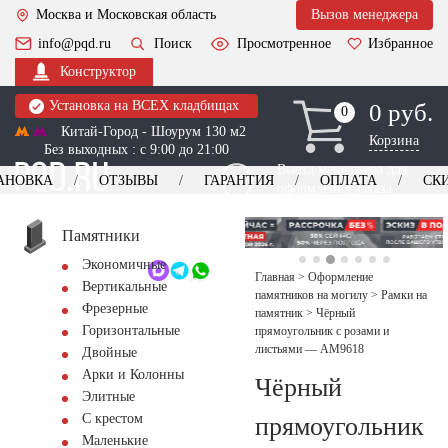
Москва и Московская область
Вызов менеджера
info@pqd.ru
Поиск
Просмотренное
Избранное
Конструктор
Установка на ВСЕХ кладбищах
0 руб.
0
0
Китай-Город - Шоурум 130 м2
Корзина
Без выходных : с 9:00 до 21:00
Выезд менеджера для
АНОВКА
ОТЗЫВЫ
ГАРАНТИЯ
ОПЛАТА
СК
оформления заказа
изготовление
Заказать выезд
памятников
+7 (495) 518-44-23
Памятники
Экономичные
Обратный звонок
Главная
>
Оформление
Вертикальные
памятников на могилу
>
Рамки на
Фрезерные
памятник
>
Чёрный
Горизонтальные
прямоугольник с розами и
листьями — AM9618
Двойные
Арки и Колонны
Чёрный
Элитные
С крестом
прямоугольник
Маленькие