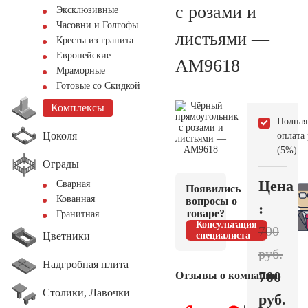
с розами и
Эксклюзивные
Часовни и Голгофы
листьями —
Кресты из гранита
Европейские
AM9618
Мраморные
Готовые со Скидкой
Комплексы
Полная
Цоколя
оплата
(5%)
Ограды
Цена
Сварная
Появились
Кованная
вопросы о
:
товаре?
Гранитная
Консультация
700
Цветники
специалиста
руб.
Надгробная плита
700
Отзывы о компании
Столики, Лавочки
руб.