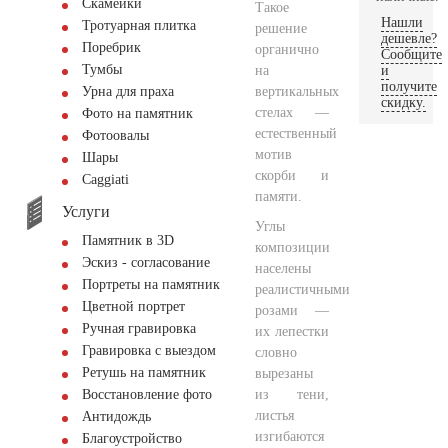
Скамейки
Такое
Нашли
Тротуарная плитка
решение
дешевле?
Поребрик
органично
Сообщите
Тумбы
на
и
получите
вертикальных
Урна для праха
скидку.
стелах —
Фото на памятник
естественный
Фотоовалы
мотив
Шары
скорби и
Сaggiati
памяти.
Услуги
Углы
Памятник в 3D
композиции
Эскиз - согласование
населены
Портреты на памятник
реалистичными
Цветной портрет
розами —
Ручная гравировка
их лепестки
Гравировка с выездом
словно
Ретушь на памятник
вырезаны
из тени,
Восстановление фото
листья
Антидождь
изгибаются
Благоустройство