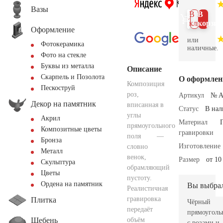
Вазы
В 1
В
клик
корзин
Оформление
или
Фотокерамика
наличные.
Фото на стекле
Буквы из металла
Описание
Скарпель и Позолота
О оформлен
Композиция
Пескоструй
роз,
Артикул
№ A
Декор на памятник
вписанная в
Статус
В на
углы
Акрил
Материал
прямоугольного
Композитные цветы
гравировки
поля —
Бронза
Изготовление
словно
Металл
венок,
Размер
от 10
Скульптура
обрамляющий
Цветы
пустоту.
Ордена на памятник
Вы выбра
Реалистичная
гравировка
Плитка
Чёрный
передаёт
прямоуголь
Щебень
объём
с розами и