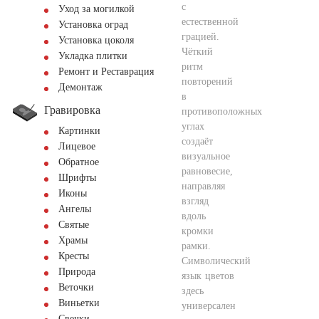
с
Уход за могилкой
естественной
Установка оград
грацией.
Установка цоколя
Чёткий
Укладка плитки
ритм
Ремонт и Реставрация
повторений
Демонтаж
в
Гравировка
противоположных
углах
Картинки
создаёт
Лицевое
визуальное
Обратное
равновесие,
Шрифты
направляя
Иконы
взгляд
Ангелы
вдоль
Святые
кромки
Храмы
рамки.
Кресты
Символический
Природа
язык цветов
Веточки
здесь
Виньетки
универсален
Свечки