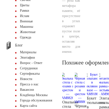
— роза как
Цветы
метафора
Рамки
памяти, её
присутствие
Ислам
в углах
Военные
охраняет
Машины
пустое поле
Животные
в центре,
Одежда
оставляя
Блог
место для
имени.
Материалы
Эпитафии
Похожее оформле
Вопрос - Ответ
Сотрудники
Сертификаты
Новости
Пресса о нас
Вакансии
Кладбища Москвы
Букет
Элега
Города обслуживания
Овальная
тюльпанов
оваль
Чёрная
Карта сайта
стела
в
рамка