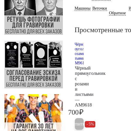
Машины
Веточки
И
Обратное
Просмотренные т
Чёрный
прямоугольник
с
розами
и
листьями
—
AM9618
₽
700
700
Купить
5%