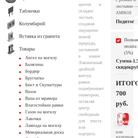
цветов и
листьями 
Таблички
складки
AM9618
листьев,
Подитог
Колумбарий
создавая
ощущение
Вставка из гранита
живой
Полная
природы,
оплата
Товары
застывшей
(5%)
в камне.
Ангел на могилу
Сумма
-1.
Лаконичный
Балясины
скидок
руб
двойной
Бордюр
контур
Брусчатка
ИТОГ
рамки
Бюст и Скульптуры
подчёркивает
700
Вазон
геометрию,
Вазы из мрамора
оставляя
руб.
Влагостойкие рамки
центр
Газон на могилу
свободным
В 1
В
Лавочки
для текста
клик
корзин
Лампада на могилу
или
или
Мемориальная доска
портрета.
наличные.