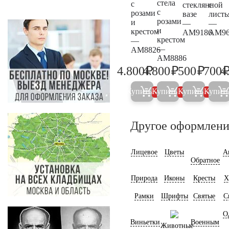
стела
с
стеклянной
с
с
розами
вазе
листь
розами
и
—
—
и
крестом
AM9186
AM96
крестом
—
—
AM8826
AM8886
₽
₽
₽
4.800
4.800
500
700
4
5.000
5.000
500
Купить
Купить
Купить
Купит
5%
5%
5%
Другое оформлени
Лицевое
Цветы
А
Обратное
Природа
Иконы
Кресты
Х
Рамки
Шрифты
Святые
С
О
Виньетки
Военным
Животные