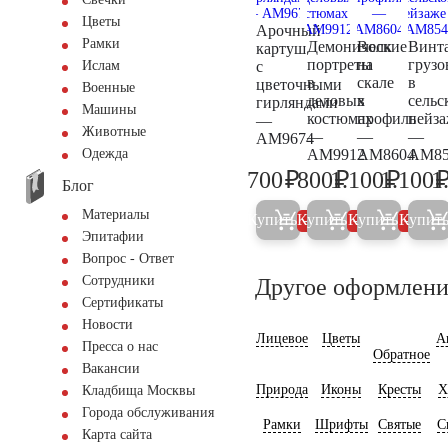
Цветы
Арочный
Рамки
Демонические
Волк
Винт
картуш
портреты
на
грузо
с
Ислам
в
скале
в
цветочными
Военные
деловых
в
сельс
гирляндами
Машины
костюмах
профиль
пейза
—
Животные
—
—
—
AM9674
AM9912
AM8604
AM85
Одежда
₽
₽
₽
700
800
1.100
1.100
1
700
800
1.200
Блог
Материалы
Купить
Купить
Купить
Купит
5%
5%
5%
Эпитафии
Вопрос - Ответ
Сотрудники
Другое оформлени
Сертификаты
Новости
Лицевое
Цветы
А
Пресса о нас
Обратное
Вакансии
Природа
Иконы
Кресты
Х
Кладбища Москвы
Города обслуживания
Рамки
Шрифты
Святые
С
Карта сайта