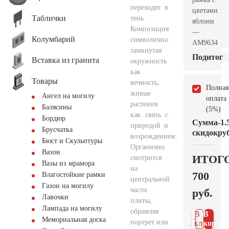
переходят в
цветами
Таблички
тень.
яблони
Композиция
—
Колумбарий
символична:
AM9634
замкнутая
Подитог
Вставка из гранита
окружность
как
Товары
вечность,
Полная
живые
Ангел на могилу
оплата
растения
Балясины
(5%)
как связь с
Бордюр
Сумма
-1.
природой и
Брусчатка
скидок
руб
возрождением.
Бюст и Скульптуры
Органично
Вазон
ИТОГ
смотрится
Вазы из мрамора
на
700
Влагостойкие рамки
центральной
Газон на могилу
части
руб.
Лавочки
плиты,
Лампада на могилу
обрамляя
В 1
В
Мемориальная доска
портрет или
клик
корзин