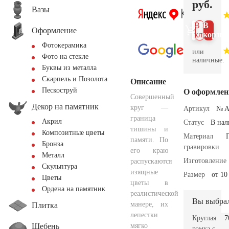
руб.
Вазы
В 1
В
Оформление
клик
корзин
Фотокерамика
или
Фото на стекле
наличные.
Буквы из металла
Скарпель и Позолота
Описание
Пескоструй
О оформлен
Совершенный
Декор на памятник
круг —
Артикул
№ A
граница
Акрил
Статус
В на
тишины и
Композитные цветы
Материал
памяти. По
Бронза
гравировки
его краю
Металл
Изготовление
распускаются
Скульптура
изящные
Размер
от 10
Цветы
цветы в
Ордена на памятник
реалистической
Вы выбра
манере, их
Плитка
лепестки
Круглая
7
Щебень
мягко
рамка с