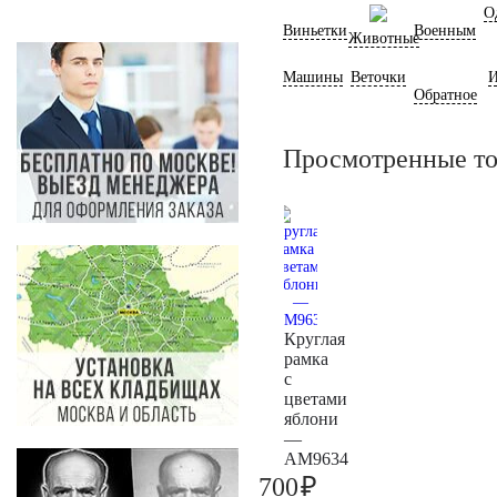
О
Виньетки
Военным
Животные
Машины
Веточки
И
Обратное
Просмотренные т
Круглая
рамка
с
цветами
яблони
—
AM9634
₽
700
700