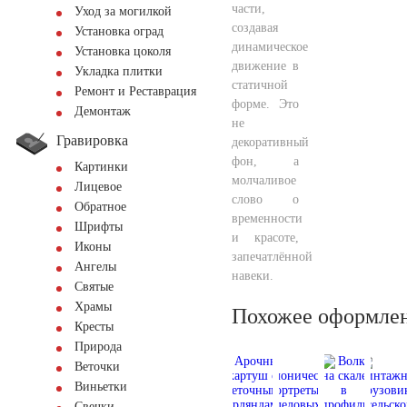
части,
Уход за могилкой
создавая
Установка оград
динамическое
Установка цоколя
движение в
Укладка плитки
статичной
Ремонт и Реставрация
форме. Это
Демонтаж
не
Гравировка
декоративный
фон, а
Картинки
молчаливое
Лицевое
слово о
Обратное
временности
Шрифты
и красоте,
Иконы
запечатлённой
Ангелы
навеки.
Святые
Храмы
Похожее оформле
Кресты
Природа
Веточки
Виньетки
Свечки