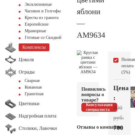
Эксклюзивные
яблони
Часовни и Голгофы
Кресты из гранита
—
Европейские
Мраморные
AM9634
Готовые со Скидкой
Комплексы
Цоколя
Полная
оплата
Ограды
(5%)
Сварная
Цена
Кованная
Появились
Гранитная
вопросы о
:
товаре?
Цветники
Консультация
700
специалиста
Надгробная плита
руб.
700
Отзывы о компании
Столики, Лавочки