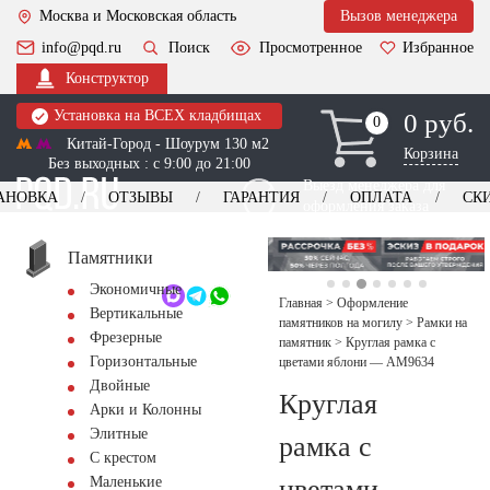
Москва и Московская область
Вызов менеджера
info@pqd.ru
Поиск
Просмотренное
Избранное
Конструктор
Установка на ВСЕХ кладбищах
0 руб.
0
0
Китай-Город - Шоурум 130 м2
Корзина
Без выходных : с 9:00 до 21:00
Выезд менеджера для
АНОВКА
ОТЗЫВЫ
ГАРАНТИЯ
ОПЛАТА
СК
оформления заказа
изготовление
Заказать выезд
памятников
+7 (495) 518-44-23
Памятники
Экономичные
Обратный звонок
Главная
>
Оформление
Вертикальные
памятников на могилу
>
Рамки на
Фрезерные
памятник
>
Круглая рамка с
Горизонтальные
цветами яблони — AM9634
Двойные
Круглая
Арки и Колонны
Элитные
рамка с
С крестом
цветами
Маленькие