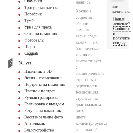
Скамейки
надпись.
или
Тротуарная плитка
Хрупкие
наличные.
Поребрик
соцветия
Нашли
Тумбы
яблони —
дешевле?
Урна для праха
Сообщите
символ
и
Фото на памятник
весны среди
получите
Фотоовалы
камня, их
скидку.
Шары
ботаническая
Сaggiati
точность
контрастирует
Услуги
с
Памятник в 3D
геометрической
Эскиз - согласование
строгостью
Портреты на памятник
окружности.
Цветной портрет
Композиция
Ручная гравировка
строится на
Гравировка с выездом
диагональном
Ретушь на памятник
ритме:
цветы
Восстановление фото
концентрируются
Антидождь
в нижней
Благоустройство